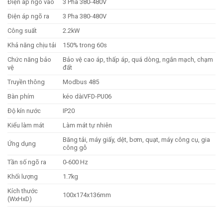
Điện áp ngõ vào
3 Pha 380-480V
Điện áp ngõ ra
3 Pha 380-480V
Công suất
2.2kW
Khả năng chịu tải
150% trong 60s
Chức năng bảo
Bảo vệ cao áp, thấp áp, quá dòng, ngắn mạch, chạm
vệ
đất
Truyền thông
Modbus 485
Bàn phím
kéo dàiVFD-PU06
Độ kín nước
IP20
Kiểu làm mát
Làm mát tự nhiên
Băng tải, máy giấy, dệt, bơm, quạt, máy công cụ, gia
Ứng dụng
công gỗ
Tần số ngõ ra
0-600 Hz
Khối lượng
1.7kg
Kích thước
100x174x136mm
(WxHxD)