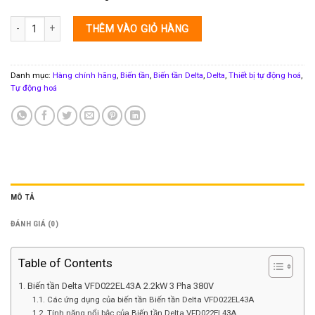
Biến tần Delta VFD022EL43A 2.2kW 3 Pha 380V số lượng
THÊM VÀO GIỎ HÀNG
Danh mục:
Hàng chính hãng
,
Biến tần
,
Biến tần Delta
,
Delta
,
Thiết bị tự động hoá
,
Tự động hoá
MÔ TẢ
ĐÁNH GIÁ (0)
Table of Contents
Biến tần Delta VFD022EL43A 2.2kW 3 Pha 380V
Các ứng dụng của biến tần Biến tần Delta VFD022EL43A
Tính năng nổi bậc của Biến tần Delta VFD022EL43A