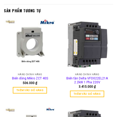
SẢN PHẨM TƯƠNG TỰ
HÀNG CHÍNH HÃNG
HÀNG CHÍNH HÃNG
Biến tần Delta VFD022EL21A
Biến dòng Mikro ZCT 40S
2.2kW 1 Pha 220V
506.000
₫
3.415.000
₫
THÊM VÀO GIỎ HÀNG
THÊM VÀO GIỎ HÀNG