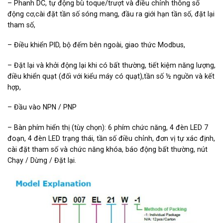
– Phanh DC, tự động bù toque/trượt và điều chỉnh thông số
động cơ,cài đặt tần số sóng mang, đầu ra giới hạn tần số, đặt lại
tham số,
– Điều khiển PID, bộ đếm bên ngoài, giao thức Modbus,
– Đặt lại và khởi động lại khi có bất thường, tiết kiệm năng lượng,
điều khiển quạt (đối với kiểu máy có quạt),tần số ½ nguồn và kết
hợp,
– Đầu vào NPN / PNP
– Bàn phím hiển thị (tùy chọn): 6 phím chức năng, 4 đèn LED 7
đoạn, 4 đèn LED trạng thái, tần số điều chỉnh, đơn vị tự xác định,
cài đặt tham số và chức năng khóa, báo động bất thường, nút
Chạy / Dừng / Đặt lại.