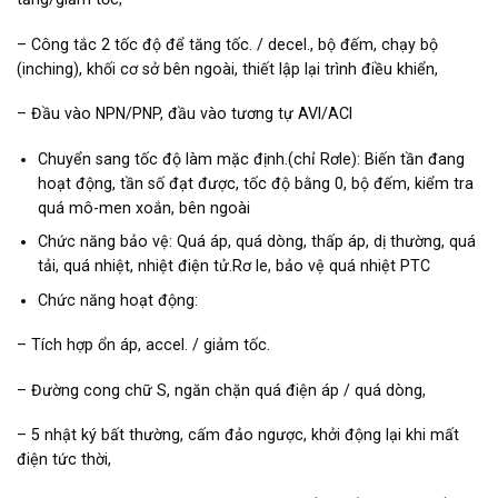
– Công tắc 2 tốc độ để tăng tốc. / decel., bộ đếm, chạy bộ
(inching), khối cơ sở bên ngoài, thiết lập lại trình điều khiển,
– Đầu vào NPN/PNP, đầu vào tương tự AVI/ACI
Chuyển sang tốc độ làm mặc định.(chỉ Rơle): Biến tần đang
hoạt động, tần số đạt được, tốc độ bằng 0, bộ đếm, kiểm tra
quá mô-men xoắn, bên ngoài
Chức năng bảo vệ: Quá áp, quá dòng, thấp áp, dị thường, quá
tải, quá nhiệt, nhiệt điện tử.Rơ le, bảo vệ quá nhiệt PTC
Chức năng hoạt động:
– Tích hợp ổn áp, accel. / giảm tốc.
– Đường cong chữ S, ngăn chặn quá điện áp / quá dòng,
– 5 nhật ký bất thường, cấm đảo ngược, khởi động lại khi mất
điện tức thời,