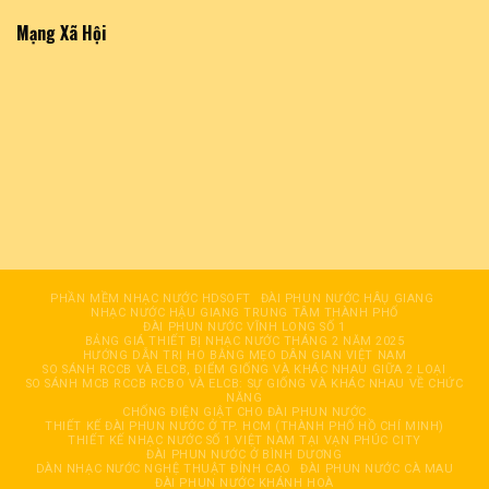
Mạng Xã Hội
PHẦN MỀM NHẠC NƯỚC HDSOFT
ĐÀI PHUN NƯỚC HÂỤ GIANG
NHẠC NƯỚC HẬU GIANG TRUNG TÂM THÀNH PHỐ
ĐÀI PHUN NƯỚC VĨNH LONG SỐ 1
BẢNG GIÁ THIẾT BỊ NHẠC NƯỚC THÁNG 2 NĂM 2025
HƯỚNG DẪN TRỊ HO BẰNG MẸO DÂN GIAN VIỆT NAM
SO SÁNH RCCB VÀ ELCB, ĐIỂM GIỐNG VÀ KHÁC NHAU GIỮA 2 LOẠI
SO SÁNH MCB RCCB RCBO VÀ ELCB: SỰ GIỐNG VÀ KHÁC NHAU VỀ CHỨC
NĂNG
CHỐNG ĐIỆN GIẬT CHO ĐÀI PHUN NƯỚC
THIẾT KẾ ĐÀI PHUN NƯỚC Ở TP. HCM (THÀNH PHỐ HỒ CHÍ MINH)
THIẾT KẾ NHẠC NƯỚC SỐ 1 VIỆT NAM TẠI VẠN PHÚC CITY
ĐÀI PHUN NƯỚC Ở BÌNH DƯƠNG
DÀN NHẠC NƯỚC NGHỆ THUẬT ĐỈNH CAO
ĐÀI PHUN NƯỚC CÀ MAU
ĐÀI PHUN NƯỚC KHÁNH HOÀ