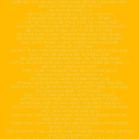
PHÂN BIỆT PVC VÀ UPVC THÀNH PHẦN, ĐỘ CỨNG, MÀU SẮC, ỨNG
DỤNG, AN TOÀN SỨC KHOẺ, TÁI CHẾ
HẢI ĐĂNG AUTOMATION
Ý NGHĨ SOLOGAN HẢI ĐĂNG: LIGHT UP YOUR LIFE
PHÂN BIỆT ĐÈN LED ĐỔI MÀU GRB 1IN1 VÀ 3IN1
THIẾT KẾ THI CÔNG ĐÀI PHUN NƯỚC TẠI THANH HOÁ
NHẠC NƯỚC THANH HOÁ THIẾT KẾ THI CÔNG CHUYÊN NGHIỆP
ĐÀI PHUN NƯỚC THANH HOÁ THIẾT KẾ THI CÔNG
ĐÀI PHUN NƯỚC QUẢNG TRƯỜNG PHAN NGỌC HIỂN CÀ MAU
SÀN NHẠC NƯỚC QUẢNG TRƯỜNG PHAN NGỌC HIỂN CÀ MAU
NHẠC NƯỚC CÀ MAU QUẢNG TRƯỜNG PHAN NGỌC HIỂN
NHẠC NƯỚC SỐ 1 VIỆT NAM
AIR BAG TRONG BƠM CHÌM LÀM BẰNG VẬT LIỆU NBR NGHĨA LÀ GÌ?
CABLE SEAL BỘ LÀM KÍN CÁP ĐIỆN BƠM CHÌM
BALL BEARING VÒNG BI BƠM CHÌM
CẦU TẠO BƠM CHÌM
THIẾT BỊ ĐÀI PHUN NƯỚC 2025
MẪU ĐÀI PHUN NƯỚC ĐẸP THÁNG 10
BÁO GIÁ THI CÔNG NHẠC NƯỚC
THIẾT KẾ ĐÀI PHUN NƯỚC PHAO NỔI HỒ GƯƠM HÀ NỘI
ĐÀI PHUN NƯỚC SẦM SƠN THANH HOÁ
HỆ THỐNG NHẠC NƯỚC SẦM SƠN THANH HOÁ
HỒ NHẠC NƯỚC SẦM SƠN THANH HOÁ
NHẠC NƯỚC SẦM SƠN
BẢNG GIÁ THIẾT BỊ ĐÀI PHUN NƯỚC CẬP NHẬT THÁNG 2 NĂM 2026
THI CÔNG NHẠC NƯỚC TẠI TPHCM SỐ 1
CÔNG TY THI CÔNG ĐÀI PHUN NƯỚC TẠI TPHCM SỐ 1
MỘT SỐ VÒI PHUN NƯỚC CHO SÀN NHẠC NƯỚC PHỔ BIẾN
HƯỚNG DẪN THIẾT KẾ NHẠC NƯỚC TỪ A ĐẾN Z NĂM 2026
TIÊU CHUẨN AN TOÀN CHO ĐÈN LED ÂM DƯỚI NƯỚC CỦA ĐÀI PHUN
NƯỚC VÀ NHẠC NƯỚC NĂM 2026
HƯỚNG DẪN CHỌN VÒI PHUN NƯỚC CHO ĐÀI PHUN NƯỚC VÀ NHẠC
NƯỚC CẬP NHẬT THÁNG 3/2026
HƯỚNG DẪN CHỌN BƠM CHÌM CHO ĐÀI PHUN NƯỚC VÀ NHẠC NƯỚC
CHUẨN KỸ THUẬT 2026
TIÊU CHUẨN AN TOÀN CỦA BƠM CHÌM TRONG ĐÀI PHUN NƯỚC VÀ NHẠC
NƯỚC TỪ A–Z NĂM 2026