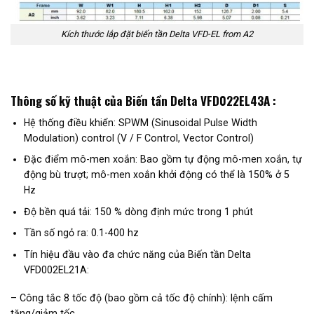
Kích thước lắp đặt biến tần Delta VFD-EL from A2
Thông số kỹ thuật của Biến tần Delta VFD022EL43A :
Hệ thống điều khiển: SPWM (Sinusoidal Pulse Width
Modulation) control (V / F Control, Vector Control)
Đặc điểm mô-men xoắn: Bao gồm tự động mô-men xoắn, tự
động bù trượt; mô-men xoắn khởi động có thể là 150% ở 5
Hz
Độ bền quá tải: 150 % dòng định mức trong 1 phút
Tần số ngỏ ra: 0.1-400 hz
Tín hiệu đầu vào đa chức năng của Biến tần Delta
VFD002EL21A:
– Công tắc 8 tốc độ (bao gồm cả tốc độ chính): lệnh cấm
tăng/giảm tốc,