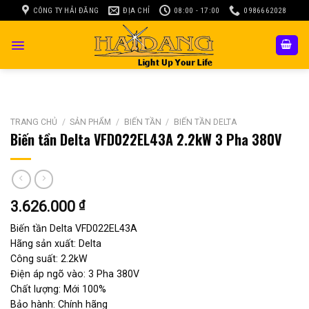
Skip
CÔNG TY HẢI ĐĂNG
ĐỊA CHỈ
08:00 - 17:00
0986662028
to
content
TRANG CHỦ
/
SẢN PHẨM
/
BIẾN TẦN
/
BIẾN TẦN DELTA
Biến tần Delta VFD022EL43A 2.2kW 3 Pha 380V
3.626.000
₫
Biến tần Delta VFD022EL43A
Hãng sản xuất: Delta
Công suất: 2.2kW
Điện áp ngõ vào: 3 Pha 380V
Chất lượng: Mới 100%
Bảo hành: Chính hãng