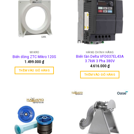
MIKRO
HÀNG CHÍNH HÃNG
Biến tần Delta VFD037EL43A
Biến dòng ZTC Mikro 120S
3.7kW 3 Pha 380V
1.499.000
₫
4.616.000
₫
THÊM VÀO GIỎ HÀNG
THÊM VÀO GIỎ HÀNG