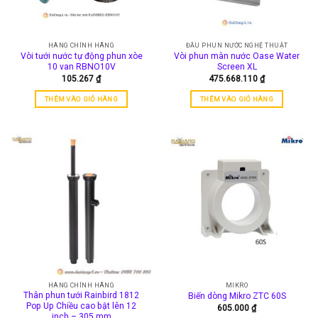
HÀNG CHÍNH HÃNG
ĐẦU PHUN NƯỚC NGHỆ THUẬT
Vòi tưới nước tự động phun xòe
Vòi phun màn nước Oase Water
10 van RBNO10V
Screen XL
105.267
₫
475.668.110
₫
THÊM VÀO GIỎ HÀNG
THÊM VÀO GIỎ HÀNG
HÀNG CHÍNH HÃNG
MIKRO
Thân phun tưới Rainbird 1812
Biến dòng Mikro ZTC 60S
Pop Up Chiều cao bật lên 12
605.000
₫
inch – 305 mm