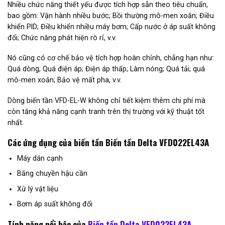
Nhiều chức năng thiết yếu được tích hợp sẵn theo tiêu chuẩn,
bao gồm: Vận hành nhiều bước; Bồi thường mô-men xoắn; Điều
khiển PID; Điều khiển nhiều máy bơm; Cấp nước ở áp suất không
đổi; Chức năng phát hiện rò rỉ, v.v.
Nó cũng có cơ chế bảo vệ tích hợp hoàn chỉnh, chẳng hạn như:
Quá dòng; Quá điện áp; Điện áp thấp; Làm nóng; Quá tải; quá
mô-men xoắn; Bảo vệ mất pha, v.v.
Dòng biến tần VFD-EL-W không chỉ tiết kiệm thêm chi phí mà
còn tăng khả năng cạnh tranh trên thị trường với kỹ thuật tốt
nhất.
Các ứng dụng của biến tần Biến tần Delta VFD022EL43A
Máy dán cạnh
Băng chuyền hậu cần
Xử lý vật liệu
Bơm áp suất không đổi
Tính năng nổi bậc của
Biến tần Delta VFD022EL43A