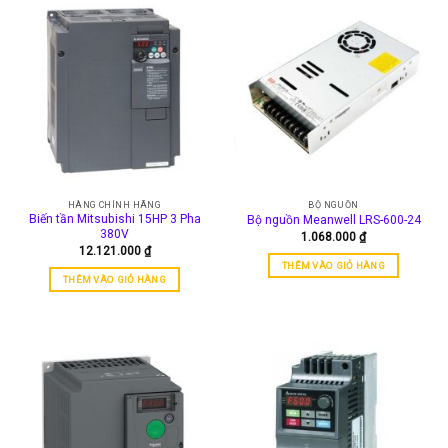
HÀNG CHÍNH HÃNG
BỘ NGUỒN
Biến tần Mitsubishi 15HP 3 Pha
Bộ nguồn Meanwell LRS-600-24
380V
1.068.000
₫
12.121.000
₫
THÊM VÀO GIỎ HÀNG
THÊM VÀO GIỎ HÀNG