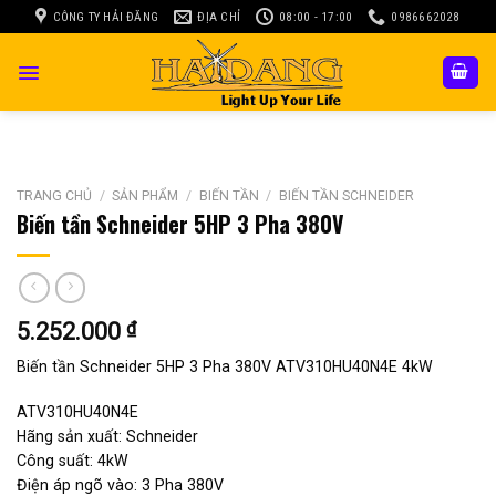
Skip
CÔNG TY HẢI ĐĂNG
ĐỊA CHỈ
08:00 - 17:00
0986662028
to
content
TRANG CHỦ
/
SẢN PHẨM
/
BIẾN TẦN
/
BIẾN TẦN SCHNEIDER
Biến tần Schneider 5HP 3 Pha 380V
5.252.000
₫
Biến tần Schneider 5HP 3 Pha 380V ATV310HU40N4E 4kW
ATV310HU40N4E
Hãng sản xuất: Schneider
Công suất: 4kW
Điện áp ngõ vào: 3 Pha 380V