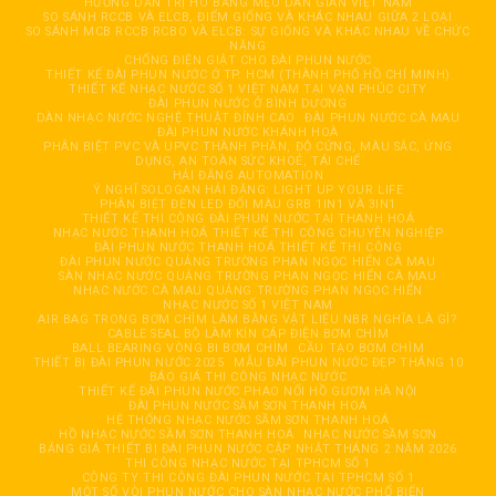
HƯỚNG DẪN TRỊ HO BẰNG MẸO DÂN GIAN VIỆT NAM
SO SÁNH RCCB VÀ ELCB, ĐIỂM GIỐNG VÀ KHÁC NHAU GIỮA 2 LOẠI
SO SÁNH MCB RCCB RCBO VÀ ELCB: SỰ GIỐNG VÀ KHÁC NHAU VỀ CHỨC
NĂNG
CHỐNG ĐIỆN GIẬT CHO ĐÀI PHUN NƯỚC
THIẾT KẾ ĐÀI PHUN NƯỚC Ở TP. HCM (THÀNH PHỐ HỒ CHÍ MINH)
THIẾT KẾ NHẠC NƯỚC SỐ 1 VIỆT NAM TẠI VẠN PHÚC CITY
ĐÀI PHUN NƯỚC Ở BÌNH DƯƠNG
DÀN NHẠC NƯỚC NGHỆ THUẬT ĐỈNH CAO
ĐÀI PHUN NƯỚC CÀ MAU
ĐÀI PHUN NƯỚC KHÁNH HOÀ
PHÂN BIỆT PVC VÀ UPVC THÀNH PHẦN, ĐỘ CỨNG, MÀU SẮC, ỨNG
DỤNG, AN TOÀN SỨC KHOẺ, TÁI CHẾ
HẢI ĐĂNG AUTOMATION
Ý NGHĨ SOLOGAN HẢI ĐĂNG: LIGHT UP YOUR LIFE
PHÂN BIỆT ĐÈN LED ĐỔI MÀU GRB 1IN1 VÀ 3IN1
THIẾT KẾ THI CÔNG ĐÀI PHUN NƯỚC TẠI THANH HOÁ
NHẠC NƯỚC THANH HOÁ THIẾT KẾ THI CÔNG CHUYÊN NGHIỆP
ĐÀI PHUN NƯỚC THANH HOÁ THIẾT KẾ THI CÔNG
ĐÀI PHUN NƯỚC QUẢNG TRƯỜNG PHAN NGỌC HIỂN CÀ MAU
SÀN NHẠC NƯỚC QUẢNG TRƯỜNG PHAN NGỌC HIỂN CÀ MAU
NHẠC NƯỚC CÀ MAU QUẢNG TRƯỜNG PHAN NGỌC HIỂN
NHẠC NƯỚC SỐ 1 VIỆT NAM
AIR BAG TRONG BƠM CHÌM LÀM BẰNG VẬT LIỆU NBR NGHĨA LÀ GÌ?
CABLE SEAL BỘ LÀM KÍN CÁP ĐIỆN BƠM CHÌM
BALL BEARING VÒNG BI BƠM CHÌM
CẦU TẠO BƠM CHÌM
THIẾT BỊ ĐÀI PHUN NƯỚC 2025
MẪU ĐÀI PHUN NƯỚC ĐẸP THÁNG 10
BÁO GIÁ THI CÔNG NHẠC NƯỚC
THIẾT KẾ ĐÀI PHUN NƯỚC PHAO NỔI HỒ GƯƠM HÀ NỘI
ĐÀI PHUN NƯỚC SẦM SƠN THANH HOÁ
HỆ THỐNG NHẠC NƯỚC SẦM SƠN THANH HOÁ
HỒ NHẠC NƯỚC SẦM SƠN THANH HOÁ
NHẠC NƯỚC SẦM SƠN
BẢNG GIÁ THIẾT BỊ ĐÀI PHUN NƯỚC CẬP NHẬT THÁNG 2 NĂM 2026
THI CÔNG NHẠC NƯỚC TẠI TPHCM SỐ 1
CÔNG TY THI CÔNG ĐÀI PHUN NƯỚC TẠI TPHCM SỐ 1
MỘT SỐ VÒI PHUN NƯỚC CHO SÀN NHẠC NƯỚC PHỔ BIẾN