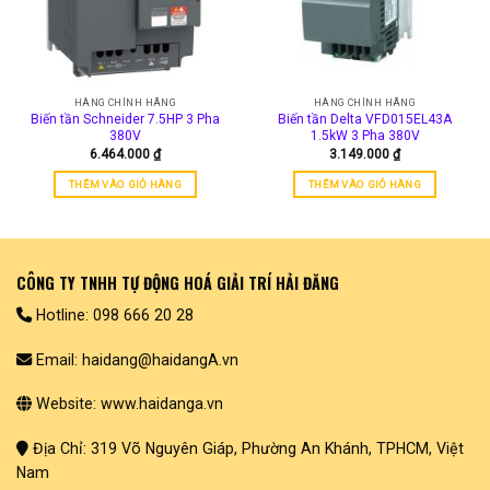
HÀNG CHÍNH HÃNG
HÀNG CHÍNH HÃNG
Biến tần Schneider 7.5HP 3 Pha
Biến tần Delta VFD015EL43A
380V
1.5kW 3 Pha 380V
6.464.000
₫
3.149.000
₫
THÊM VÀO GIỎ HÀNG
THÊM VÀO GIỎ HÀNG
CÔNG TY TNHH TỰ ĐỘNG HOÁ GIẢI TRÍ HẢI ĐĂNG
Hotline: 098 666 20 28
Email: haidang@haidangA.vn
Website: www.haidanga.vn
Địa Chỉ: 319 Võ Nguyên Giáp, Phường An Khánh, TPHCM, Việt
Nam