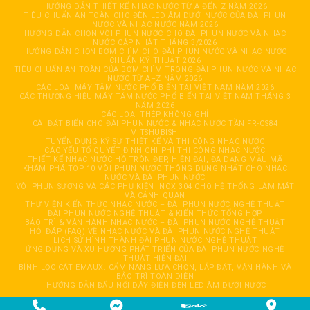
HƯỚNG DẪN THIẾT KẾ NHẠC NƯỚC TỪ A ĐẾN Z NĂM 2026
TIÊU CHUẨN AN TOÀN CHO ĐÈN LED ÂM DƯỚI NƯỚC CỦA ĐÀI PHUN
NƯỚC VÀ NHẠC NƯỚC NĂM 2026
HƯỚNG DẪN CHỌN VÒI PHUN NƯỚC CHO ĐÀI PHUN NƯỚC VÀ NHẠC
NƯỚC CẬP NHẬT THÁNG 3/2026
HƯỚNG DẪN CHỌN BƠM CHÌM CHO ĐÀI PHUN NƯỚC VÀ NHẠC NƯỚC
CHUẨN KỸ THUẬT 2026
TIÊU CHUẨN AN TOÀN CỦA BƠM CHÌM TRONG ĐÀI PHUN NƯỚC VÀ NHẠC
NƯỚC TỪ A–Z NĂM 2026
CÁC LOẠI MÁY TĂM NƯỚC PHỔ BIẾN TẠI VIỆT NAM NĂM 2026
CÁC THƯƠNG HIỆU MÁY TĂM NƯỚC PHỔ BIẾN TẠI VIỆT NAM THÁNG 3
NĂM 2026
CÁC LOẠI THÉP KHÔNG GHỈ
CÀI ĐẶT BIẾN CHO ĐÀI PHUN NƯỚC & NHẠC NƯỚC TẦN FR-CS84
MITSHUBISHI
TUYỂN DỤNG KỸ SƯ THIẾT KẾ VÀ THI CÔNG NHẠC NƯỚC
CÁC YẾU TỐ QUYẾT ĐỊNH CHI PHÍ THI CÔNG NHẠC NƯỚC
THIẾT KẾ NHẠC NƯỚC HỒ TRÒN ĐẸP, HIỆN ĐẠI, ĐA DẠNG MẪU MÃ
KHÁM PHÁ TOP 10 VÒI PHUN NƯỚC THÔNG DỤNG NHẤT CHO NHẠC
NƯỚC VÀ ĐÀI PHUN NƯỚC
VÒI PHUN SƯƠNG VÀ CÁC PHỤ KIỆN INOX 304 CHO HỆ THỐNG LÀM MÁT
VÀ CẢNH QUAN
THƯ VIỆN KIẾN THỨC NHẠC NƯỚC – ĐÀI PHUN NƯỚC NGHỆ THUẬT
ĐÀI PHUN NƯỚC NGHỆ THUẬT & KIẾN THỨC TỔNG HỢP
BẢO TRÌ & VẬN HÀNH NHẠC NƯỚC – ĐÀI PHUN NƯỚC NGHỆ THUẬT
HỎI ĐÁP (FAQ) VỀ NHẠC NƯỚC VÀ ĐÀI PHUN NƯỚC NGHỆ THUẬT
LỊCH SỬ HÌNH THÀNH ĐÀI PHUN NƯỚC NGHỆ THUẬT
ỨNG DỤNG VÀ XU HƯỚNG PHÁT TRIỂN CỦA ĐÀI PHUN NƯỚC NGHỆ
THUẬT HIỆN ĐẠI
BÌNH LỌC CÁT EMAUX: CẨM NANG LỰA CHỌN, LẮP ĐẶT, VẬN HÀNH VÀ
BẢO TRÌ TOÀN DIỆN
HƯỚNG DẪN ĐẤU NỐI DÂY ĐIỆN ĐÈN LED ÂM DƯỚI NƯỚC
Copyright 2026 © CÔNG TY TNHH TỰ ĐỘNG HOÁ GIẢI TRÍ HẢI ĐĂNG. All