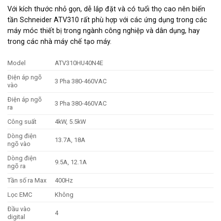
Với kích thước nhỏ gọn, dễ lắp đặt và có tuổi thọ cao nên biến
tần Schneider ATV310 rất phù hợp với các ứng dụng trong các
máy móc thiết bị trong ngành công nghiệp và dân dụng, hay
trong các nhà máy chế tạo máy.
Model
ATV310HU40N4E
Điện áp ngõ
3 Pha 380-460VAC
vào
Điện áp ngõ
3 Pha 380-460VAC
ra
Công suất
4kW, 5.5kW
Dòng điện
13.7A, 18A
ngõ vào
Dòng điện
9.5A, 12.1A
ngõ ra
Tần số ra Max
400Hz
Lọc EMC
Không
Đầu vào
4
digital