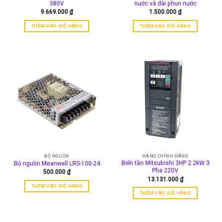
380V
nước và đài phun nước
9.669.000
₫
1.500.000
₫
THÊM VÀO GIỎ HÀNG
THÊM VÀO GIỎ HÀNG
BỘ NGUỒN
HÀNG CHÍNH HÃNG
Biến tần Mitsubishi 3HP 2.2kW 3
Bộ nguồn Meanwell LRS-100-24
Pha 220V
500.000
₫
13.131.000
₫
THÊM VÀO GIỎ HÀNG
THÊM VÀO GIỎ HÀNG