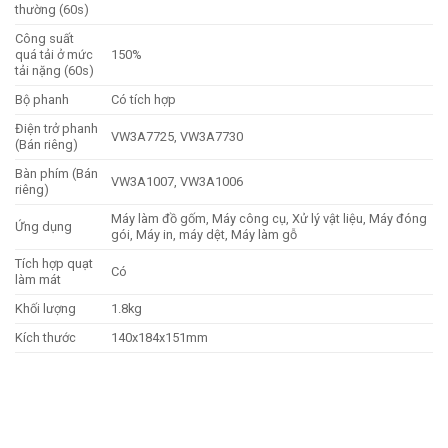
thường (60s)
Công suất
quá tải ở mức
150%
tải nặng (60s)
Bộ phanh
Có tích hợp
Điện trở phanh
VW3A7725, VW3A7730
(Bán riêng)
Bàn phím (Bán
VW3A1007, VW3A1006
riêng)
Máy làm đồ gốm, Máy công cụ, Xử lý vật liệu, Máy đóng
Ứng dụng
gói, Máy in, máy dệt, Máy làm gỗ
Tích hợp quạt
Có
làm mát
Khối lượng
1.8kg
Kích thước
140x184x151mm