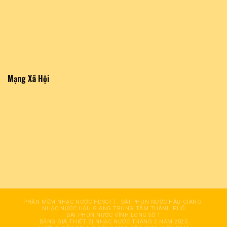
Mạng Xã Hội
PHẦN MỀM NHẠC NƯỚC HDSOFT
ĐÀI PHUN NƯỚC HÂỤ GIANG
NHẠC NƯỚC HẬU GIANG TRUNG TÂM THÀNH PHỐ
ĐÀI PHUN NƯỚC VĨNH LONG SỐ 1
BẢNG GIÁ THIẾT BỊ NHẠC NƯỚC THÁNG 2 NĂM 2025