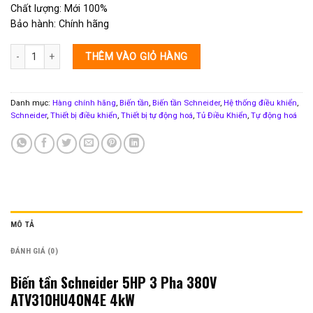
Chất lượng: Mới 100%
Bảo hành: Chính hãng
Biến tần Schneider 5HP 3 Pha 380V số lượng
THÊM VÀO GIỎ HÀNG
Danh mục:
Hàng chính hãng
,
Biến tần
,
Biến tần Schneider
,
Hệ thống điều khiển
,
Schneider
,
Thiết bị điều khiển
,
Thiết bị tự động hoá
,
Tủ Điều Khiển
,
Tự động hoá
MÔ TẢ
ĐÁNH GIÁ (0)
Biến tần Schneider 5HP 3 Pha 380V
ATV310HU40N4E 4kW