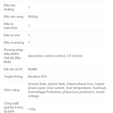
Đầu vào
1
analog
Đầu vào xung
Không
Đầu ra
1
transistor
Đầu ra rơ le
1
Đầu ra analog
1
Phương pháp
điều khiển/
Sensorless vector control, V/f Control
Chế độ điều
khiển
Kết nối với PC
RS485
Truyền thông
Modbus RTU
Ground fault, Option fault, Output phase loss, Output
phase open, Over current, Over temperature, Overload,
Chức năng
Overvoltage Protection, phase loss protection, Under
voltage
Công suất
quá tải ở mức
110%
tải bình