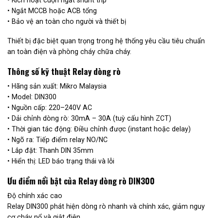
• Ngắt MCCB hoặc ACB tổng
• Bảo vệ an toàn cho người và thiết bị
Thiết bị đặc biệt quan trọng trong hệ thống yêu cầu tiêu chuẩn
an toàn điện và phòng cháy chữa cháy.
Thông số kỹ thuật Relay dòng rò
• Hãng sản xuất: Mikro Malaysia
• Model: DIN300
• Nguồn cấp: 220–240V AC
• Dải chỉnh dòng rò: 30mA – 30A (tuỳ cấu hình ZCT)
• Thời gian tác động: Điều chỉnh được (instant hoặc delay)
• Ngõ ra: Tiếp điểm relay NO/NC
• Lắp đặt: Thanh DIN 35mm
• Hiển thị: LED báo trạng thái và lỗi
Ưu điểm nổi bật của Relay dòng rò DIN300
Độ chính xác cao
Relay DIN300 phát hiện dòng rò nhanh và chính xác, giảm nguy
cơ cháy nổ và giật điện.