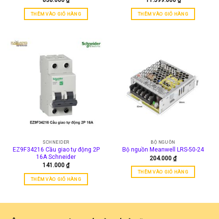
838.000
₫
11.599.000
₫
THÊM VÀO GIỎ HÀNG
THÊM VÀO GIỎ HÀNG
SCHNEIDER
BỘ NGUỒN
EZ9F34216 Cầu giao tự động 2P
Bộ nguồn Meanwell LRS-50-24
16A Schneider
204.000
₫
141.000
₫
THÊM VÀO GIỎ HÀNG
THÊM VÀO GIỎ HÀNG