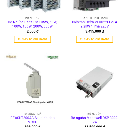
BỘ NGUỒN
HÀNG CHÍNH HÃNG
Bộ Nguồn Delta PMT 35W, 50W,
Biến tần Delta VFD022EL21A
100W, 150W, 200W, 350W
2.2kW 1 Pha 220V
2.000
₫
3.415.000
₫
THÊM VÀO GIỎ HÀNG
THÊM VÀO GIỎ HÀNG
TỰ ĐỘNG HOÁ
BỘ NGUỒN
EZASHT200AC Shuntrip cho
Bộ nguồn Meanwell RSP-3000-
MCCB
24