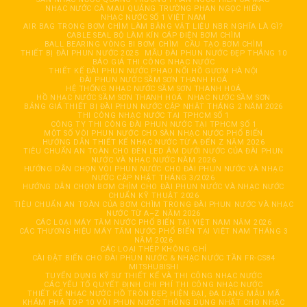
NHẠC NƯỚC CÀ MAU QUẢNG TRƯỜNG PHAN NGỌC HIỂN
NHẠC NƯỚC SỐ 1 VIỆT NAM
AIR BAG TRONG BƠM CHÌM LÀM BẰNG VẬT LIỆU NBR NGHĨA LÀ GÌ?
CABLE SEAL BỘ LÀM KÍN CÁP ĐIỆN BƠM CHÌM
BALL BEARING VÒNG BI BƠM CHÌM
CẦU TẠO BƠM CHÌM
THIẾT BỊ ĐÀI PHUN NƯỚC 2025
MẪU ĐÀI PHUN NƯỚC ĐẸP THÁNG 10
BÁO GIÁ THI CÔNG NHẠC NƯỚC
THIẾT KẾ ĐÀI PHUN NƯỚC PHAO NỔI HỒ GƯƠM HÀ NỘI
ĐÀI PHUN NƯỚC SẦM SƠN THANH HOÁ
HỆ THỐNG NHẠC NƯỚC SẦM SƠN THANH HOÁ
HỒ NHẠC NƯỚC SẦM SƠN THANH HOÁ
NHẠC NƯỚC SẦM SƠN
BẢNG GIÁ THIẾT BỊ ĐÀI PHUN NƯỚC CẬP NHẬT THÁNG 2 NĂM 2026
THI CÔNG NHẠC NƯỚC TẠI TPHCM SỐ 1
CÔNG TY THI CÔNG ĐÀI PHUN NƯỚC TẠI TPHCM SỐ 1
MỘT SỐ VÒI PHUN NƯỚC CHO SÀN NHẠC NƯỚC PHỔ BIẾN
HƯỚNG DẪN THIẾT KẾ NHẠC NƯỚC TỪ A ĐẾN Z NĂM 2026
TIÊU CHUẨN AN TOÀN CHO ĐÈN LED ÂM DƯỚI NƯỚC CỦA ĐÀI PHUN
NƯỚC VÀ NHẠC NƯỚC NĂM 2026
HƯỚNG DẪN CHỌN VÒI PHUN NƯỚC CHO ĐÀI PHUN NƯỚC VÀ NHẠC
NƯỚC CẬP NHẬT THÁNG 3/2026
HƯỚNG DẪN CHỌN BƠM CHÌM CHO ĐÀI PHUN NƯỚC VÀ NHẠC NƯỚC
CHUẨN KỸ THUẬT 2026
TIÊU CHUẨN AN TOÀN CỦA BƠM CHÌM TRONG ĐÀI PHUN NƯỚC VÀ NHẠC
NƯỚC TỪ A–Z NĂM 2026
CÁC LOẠI MÁY TĂM NƯỚC PHỔ BIẾN TẠI VIỆT NAM NĂM 2026
CÁC THƯƠNG HIỆU MÁY TĂM NƯỚC PHỔ BIẾN TẠI VIỆT NAM THÁNG 3
NĂM 2026
CÁC LOẠI THÉP KHÔNG GHỈ
CÀI ĐẶT BIẾN CHO ĐÀI PHUN NƯỚC & NHẠC NƯỚC TẦN FR-CS84
MITSHUBISHI
TUYỂN DỤNG KỸ SƯ THIẾT KẾ VÀ THI CÔNG NHẠC NƯỚC
CÁC YẾU TỐ QUYẾT ĐỊNH CHI PHÍ THI CÔNG NHẠC NƯỚC
THIẾT KẾ NHẠC NƯỚC HỒ TRÒN ĐẸP, HIỆN ĐẠI, ĐA DẠNG MẪU MÃ
KHÁM PHÁ TOP 10 VÒI PHUN NƯỚC THÔNG DỤNG NHẤT CHO NHẠC