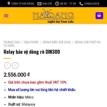
Skip
CÔNG TY HẢI ĐĂNG
ĐỊA CHỈ
08:00 - 17:00
0986662028
to
content
TRANG CHỦ
/
SẢN PHẨM
/
BẢNG BÁO GIÁ 2026
/
BẢNG GIÁ THIẾT BỊ
TỦ ĐIỆN
Relay bảo vệ dòng rò DIN300
2.556.000
₫
Giá trên chưa bao gồm thuế VAT 10%
Mua số lượng lớn vui lòng liên hệ chiết khấu
Nhãn hiệu:
Mikro
Xuất xứ
: Malaysia