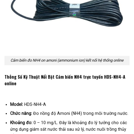
Cảm biến đo NH4 on amoni (ammonium ion) kết nối hệ thống online
Thông Số Kỹ Thuật Nổi Bật Cảm biến NH4 trực tuyến HDS-NH4-A
online
Model:
HDS-NH4-A
Chức năng:
Đo nồng độ Amoni (NH4) trong môi trường nước.
Khoảng đo:
0 – 10 mg/L. Đây là khoảng đo lý tưởng cho các
ứng dụng giám sát nước thải sau xử lý, nước nuôi trồng thủy