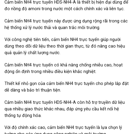
Cảm biến NH4 trực tuyến HDS-NH4-A là thiết bị hiện đại dùng để
đo nồng độ amoni trong nước một cách chính xác và liên tục.
Cảm biến NH4 trực tuyến này được ứng dụng rộng rãi trong các
hệ thống xử lý nước thải và quan trắc môi trường.
Với công nghệ tiên tiến, cảm biến NH4 trực tuyến giúp người
dùng theo dõi dữ liệu theo thời gian thực, từ đó nâng cao hiệu
quả quản lý chất lượng nước.
Cảm biến NH4 trực tuyến có khả năng chống nhiễu cao, hoạt
động ổn định trong nhiều điều kiện khắc nghiệt.
Thiết kế nhỏ gọn của cảm biến NH4 trực tuyến cho phép lắp đặt
dễ dàng và bảo trì thuận tiện.
Cảm biến NH4 trực tuyến HDS-NH4-A còn hỗ trợ truyền dữ liệu
qua nhiều giao thức khác nhau, đáp ứng yêu cầu kết nối hệ
thống tự động hóa.
Với độ chính xác cao, cảm biến NH4 trực tuyến là lựa chọn lý