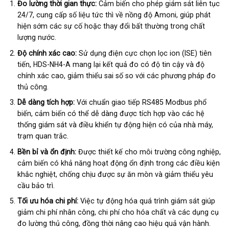
Đo lường thời gian thực:
Cảm biến cho phép giám sát liên tục
24/7, cung cấp số liệu tức thì về nồng độ Amoni, giúp phát
hiện sớm các sự cố hoặc thay đổi bất thường trong chất
lượng nước.
Độ chính xác cao:
Sử dụng điện cực chọn lọc ion (ISE) tiên
tiến, HDS-NH4-A mang lại kết quả đo có độ tin cậy và độ
chính xác cao, giảm thiểu sai số so với các phương pháp đo
thủ công.
Dễ dàng tích hợp:
Với chuẩn giao tiếp RS485 Modbus phổ
biến, cảm biến có thể dễ dàng được tích hợp vào các hệ
thống giám sát và điều khiển tự động hiện có của nhà máy,
trạm quan trắc.
Bền bỉ và ổn định:
Được thiết kế cho môi trường công nghiệp,
cảm biến có khả năng hoạt động ổn định trong các điều kiện
khắc nghiệt, chống chịu được sự ăn mòn và giảm thiểu yêu
cầu bảo trì.
Tối ưu hóa chi phí:
Việc tự động hóa quá trình giám sát giúp
giảm chi phí nhân công, chi phí cho hóa chất và các dụng cụ
đo lường thủ công, đồng thời nâng cao hiệu quả vận hành.