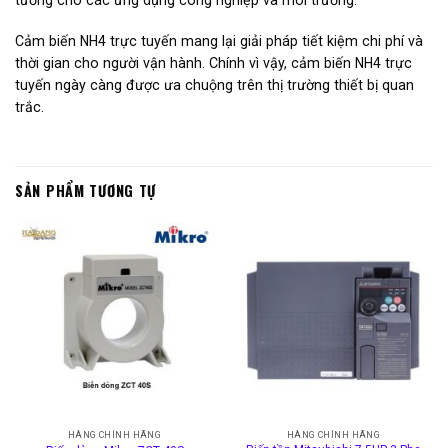
tưởng cho các ứng dụng công nghiệp và môi trường.
Cảm biến NH4 trực tuyến mang lại giải pháp tiết kiệm chi phí và
thời gian cho người vận hành. Chính vì vậy, cảm biến NH4 trực
tuyến ngày càng được ưa chuộng trên thị trường thiết bị quan
trắc.
SẢN PHẨM TƯƠNG TỰ
HÀNG CHÍNH HÃNG
HÀNG CHÍNH HÃNG