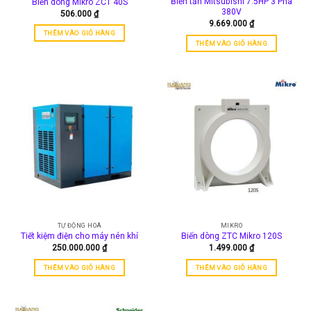
Biến tần Mitsubishi 7.5HP 3 Pha
Biến dòng Mikro ZCT 40S
380V
506.000
₫
9.669.000
₫
THÊM VÀO GIỎ HÀNG
THÊM VÀO GIỎ HÀNG
TỰ ĐỘNG HOÁ
MIKRO
Tiết kiệm điện cho máy nén khí
Biến dòng ZTC Mikro 120S
250.000.000
₫
1.499.000
₫
THÊM VÀO GIỎ HÀNG
THÊM VÀO GIỎ HÀNG