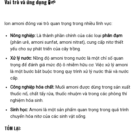
Vai trò và ứng dụng 🧪🌱
Ion amoni đóng vai trò quan trọng trong nhiều lĩnh vực:
Nông nghiệp:
Là thành phần chính của các loại
phân đạm
(phân urê, amoni sunfat, amoni nitrat), cung cấp nitơ thiết
yếu cho sự phát triển của cây trồng.
Xử lý nước:
Nồng độ amoni trong nước là một chỉ số quan
trọng để đánh giá mức độ ô nhiễm hữu cơ. Việc xử lý amoni
là một bước bắt buộc trong quy trình xử lý nước thải và nước
cấp.
Công nghiệp hóa chất:
Muối amoni được dùng trong sản xuất
thuốc nổ, chất tẩy rửa, thuốc nhuộm và trong các phòng thí
nghiệm hóa sinh.
Sinh học:
Amoni là một sản phẩm quan trọng trong quá trình
chuyển hóa nitơ của các sinh vật sống.
TÓM LẠI: