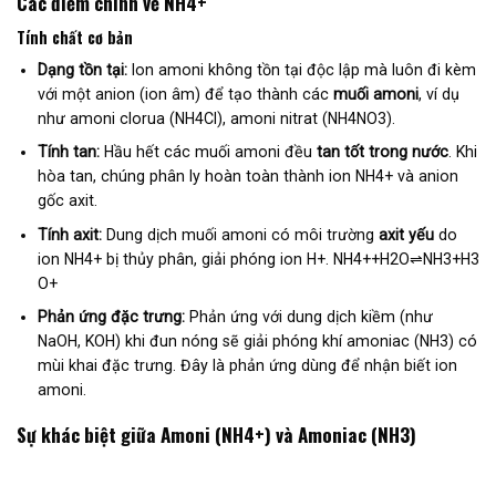
Các điểm chính về
N
H
4
+
Tính chất cơ bản
Dạng tồn tại:
Ion amoni không tồn tại độc lập mà luôn đi kèm
với một anion (ion âm) để tạo thành các
muối amoni
, ví dụ
như amoni clorua (
N
H
4
Cl
), amoni nitrat (
N
H
4
N
O
3
).
Tính tan:
Hầu hết các muối amoni đều
tan tốt trong nước
. Khi
hòa tan, chúng phân ly hoàn toàn thành ion
N
H
4
+
và anion
gốc axit.
Tính axit:
Dung dịch muối amoni có môi trường
axit yếu
do
ion
N
H
4
+
bị thủy phân, giải phóng ion
H
+
.
N
H
4
+
+
H
2
O
⇌
N
H
3
+
H
3
O
+
Phản ứng đặc trưng:
Phản ứng với dung dịch kiềm (như
NaOH, KOH) khi đun nóng sẽ giải phóng khí amoniac (
N
H
3
) có
mùi khai đặc trưng. Đây là phản ứng dùng để nhận biết ion
amoni.
Sự khác biệt giữa Amoni (
N
H
4
+
) và Amoniac (
N
H
3
)