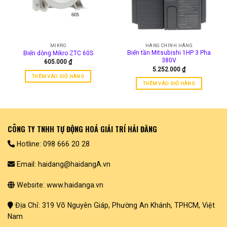
MIKRO
HÀNG CHÍNH HÃNG
Biến tần Mitsubishi 1HP 3 Pha
Biến dòng Mikro ZTC 60S
380V
605.000
₫
5.252.000
₫
THÊM VÀO GIỎ HÀNG
THÊM VÀO GIỎ HÀNG
CÔNG TY TNHH TỰ ĐỘNG HOÁ GIẢI TRÍ HẢI ĐĂNG
Hotline: 098 666 20 28
Email: haidang@haidangA.vn
Website: www.haidanga.vn
Địa Chỉ: 319 Võ Nguyên Giáp, Phường An Khánh, TPHCM, Việt
Nam