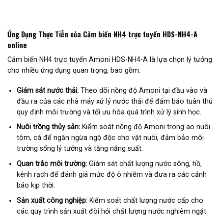
Ứng Dụng Thực Tiễn của Cảm biến NH4 trực tuyến HDS-NH4-A
online
Cảm biến NH4 trực tuyến Amoni HDS-NH4-A là lựa chọn lý tưởng
cho nhiều ứng dụng quan trọng, bao gồm:
Giám sát nước thải:
Theo dõi nồng độ Amoni tại đầu vào và
đầu ra của các nhà máy xử lý nước thải để đảm bảo tuân thủ
quy định môi trường và tối ưu hóa quá trình xử lý sinh học.
Nuôi trồng thủy sản:
Kiểm soát nồng độ Amoni trong ao nuôi
tôm, cá để ngăn ngừa ngộ độc cho vật nuôi, đảm bảo môi
trường sống lý tưởng và tăng năng suất.
Quan trắc môi trường:
Giám sát chất lượng nước sông, hồ,
kênh rạch để đánh giá mức độ ô nhiễm và đưa ra các cảnh
báo kịp thời.
Sản xuất công nghiệp:
Kiểm soát chất lượng nước cấp cho
các quy trình sản xuất đòi hỏi chất lượng nước nghiêm ngặt.