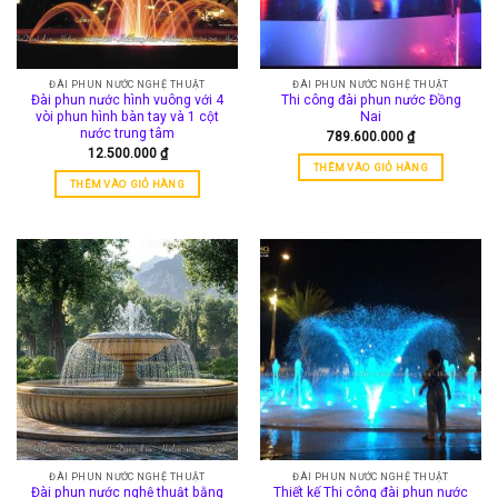
ĐÀI PHUN NƯỚC NGHỆ THUẬT
ĐÀI PHUN NƯỚC NGHỆ THUẬT
Đài phun nước hình vuông với 4
Thi công đài phun nước Đồng
vòi phun hình bàn tay và 1 cột
Nai
nước trung tâm
789.600.000
₫
12.500.000
₫
THÊM VÀO GIỎ HÀNG
THÊM VÀO GIỎ HÀNG
ĐÀI PHUN NƯỚC NGHỆ THUẬT
ĐÀI PHUN NƯỚC NGHỆ THUẬT
Đài phun nước nghệ thuật bằng
Thiết kế Thi công đài phun nước