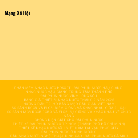
Mạng Xã Hội
PHẦN MỀM NHẠC NƯỚC HDSOFT
ĐÀI PHUN NƯỚC HÂỤ GIANG
NHẠC NƯỚC HẬU GIANG TRUNG TÂM THÀNH PHỐ
ĐÀI PHUN NƯỚC VĨNH LONG SỐ 1
BẢNG GIÁ THIẾT BỊ NHẠC NƯỚC THÁNG 2 NĂM 2025
HƯỚNG DẪN TRỊ HO BẰNG MẸO DÂN GIAN VIỆT NAM
SO SÁNH RCCB VÀ ELCB, ĐIỂM GIỐNG VÀ KHÁC NHAU GIỮA 2 LOẠI
SO SÁNH MCB RCCB RCBO VÀ ELCB: SỰ GIỐNG VÀ KHÁC NHAU VỀ CHỨC
NĂNG
CHỐNG ĐIỆN GIẬT CHO ĐÀI PHUN NƯỚC
THIẾT KẾ ĐÀI PHUN NƯỚC Ở TP. HCM (THÀNH PHỐ HỒ CHÍ MINH)
THIẾT KẾ NHẠC NƯỚC SỐ 1 VIỆT NAM TẠI VẠN PHÚC CITY
ĐÀI PHUN NƯỚC Ở BÌNH DƯƠNG
DÀN NHẠC NƯỚC NGHỆ THUẬT ĐỈNH CAO
ĐÀI PHUN NƯỚC CÀ MAU