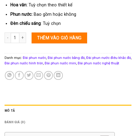
Hoa văn:
Tuỳ chọn theo thiết kế
Phun nước:
Bao gồm hoặc không
Đèn chiếu sáng
: Tuỳ chọn
Đài phun nước phong thuỷ 3 tầng bi xoay bằng đá trắng số lượng
THÊM VÀO GIỎ HÀNG
Danh mục:
Đài phun nước
,
Đài phun nước bằng đá
,
Đài phun nước điêu khắc đá
,
Đài phun nước hình tròn
,
Đài phun nước mini
,
Đài phun nước nghệ thuật
MÔ TẢ
ĐÁNH GIÁ (0)