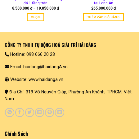
đá 1 tầng tràn
tại Long An
Khoảng
8.500.000
₫
–
19.850.000
₫
265.000.000
₫
giá:
từ
CHỌN
THÊM VÀO GIỎ HÀNG
8.500.000 ₫
đến
Sản
19.850.000 ₫
phẩm
này
có
CÔNG TY TNHH TỰ ĐỘNG HOÁ GIẢI TRÍ HẢI ĐĂNG
nhiều
biến
Hotline: 098 666 20 28
thể.
Các
Email: haidang@haidangA.vn
tùy
chọn
Website: www.haidanga.vn
có
thể
Địa Chỉ: 319 Võ Nguyên Giáp, Phường An Khánh, TPHCM, Việt
được
Nam
chọn
trên
trang
sản
phẩm
Chính Sách