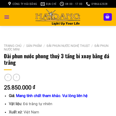
Skip
CÔNG TY HẢI ĐĂNG
ĐỊA CHỈ
08:00 - 17:00
0986662028
to
content
TRANG CHỦ
/
SẢN PHẨM
/
ĐÀI PHUN NƯỚC NGHỆ THUẬT
/
ĐÀI PHUN
NƯỚC MINI
Đài phun nước phong thuỷ 3 tầng bi xoay bằng đá
trắng
25.850.000
₫
Giá:
Mang tính chất tham khảo. Vui lòng liên hệ
Vật liệu:
Đá trắng tự nhiên
Xuất xứ:
Việt Nam