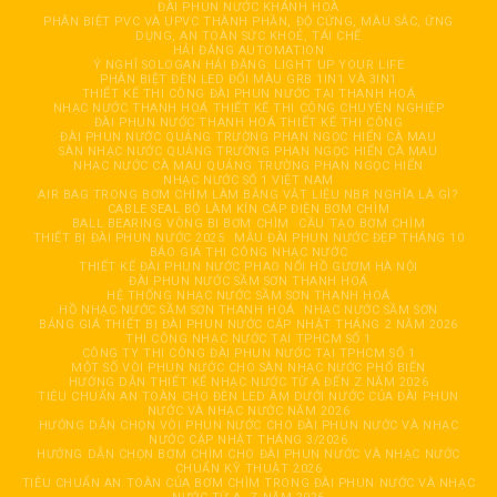
ĐÀI PHUN NƯỚC KHÁNH HOÀ
PHÂN BIỆT PVC VÀ UPVC THÀNH PHẦN, ĐỘ CỨNG, MÀU SẮC, ỨNG
DỤNG, AN TOÀN SỨC KHOẺ, TÁI CHẾ
HẢI ĐĂNG AUTOMATION
Ý NGHĨ SOLOGAN HẢI ĐĂNG: LIGHT UP YOUR LIFE
PHÂN BIỆT ĐÈN LED ĐỔI MÀU GRB 1IN1 VÀ 3IN1
THIẾT KẾ THI CÔNG ĐÀI PHUN NƯỚC TẠI THANH HOÁ
NHẠC NƯỚC THANH HOÁ THIẾT KẾ THI CÔNG CHUYÊN NGHIỆP
ĐÀI PHUN NƯỚC THANH HOÁ THIẾT KẾ THI CÔNG
ĐÀI PHUN NƯỚC QUẢNG TRƯỜNG PHAN NGỌC HIỂN CÀ MAU
SÀN NHẠC NƯỚC QUẢNG TRƯỜNG PHAN NGỌC HIỂN CÀ MAU
NHẠC NƯỚC CÀ MAU QUẢNG TRƯỜNG PHAN NGỌC HIỂN
NHẠC NƯỚC SỐ 1 VIỆT NAM
AIR BAG TRONG BƠM CHÌM LÀM BẰNG VẬT LIỆU NBR NGHĨA LÀ GÌ?
CABLE SEAL BỘ LÀM KÍN CÁP ĐIỆN BƠM CHÌM
BALL BEARING VÒNG BI BƠM CHÌM
CẦU TẠO BƠM CHÌM
THIẾT BỊ ĐÀI PHUN NƯỚC 2025
MẪU ĐÀI PHUN NƯỚC ĐẸP THÁNG 10
BÁO GIÁ THI CÔNG NHẠC NƯỚC
THIẾT KẾ ĐÀI PHUN NƯỚC PHAO NỔI HỒ GƯƠM HÀ NỘI
ĐÀI PHUN NƯỚC SẦM SƠN THANH HOÁ
HỆ THỐNG NHẠC NƯỚC SẦM SƠN THANH HOÁ
HỒ NHẠC NƯỚC SẦM SƠN THANH HOÁ
NHẠC NƯỚC SẦM SƠN
BẢNG GIÁ THIẾT BỊ ĐÀI PHUN NƯỚC CẬP NHẬT THÁNG 2 NĂM 2026
THI CÔNG NHẠC NƯỚC TẠI TPHCM SỐ 1
CÔNG TY THI CÔNG ĐÀI PHUN NƯỚC TẠI TPHCM SỐ 1
MỘT SỐ VÒI PHUN NƯỚC CHO SÀN NHẠC NƯỚC PHỔ BIẾN
HƯỚNG DẪN THIẾT KẾ NHẠC NƯỚC TỪ A ĐẾN Z NĂM 2026
TIÊU CHUẨN AN TOÀN CHO ĐÈN LED ÂM DƯỚI NƯỚC CỦA ĐÀI PHUN
NƯỚC VÀ NHẠC NƯỚC NĂM 2026
HƯỚNG DẪN CHỌN VÒI PHUN NƯỚC CHO ĐÀI PHUN NƯỚC VÀ NHẠC
NƯỚC CẬP NHẬT THÁNG 3/2026
HƯỚNG DẪN CHỌN BƠM CHÌM CHO ĐÀI PHUN NƯỚC VÀ NHẠC NƯỚC
CHUẨN KỸ THUẬT 2026
TIÊU CHUẨN AN TOÀN CỦA BƠM CHÌM TRONG ĐÀI PHUN NƯỚC VÀ NHẠC