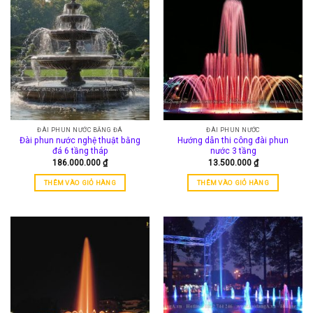
ĐÀI PHUN NƯỚC BẰNG ĐÁ
ĐÀI PHUN NƯỚC
Đài phun nước nghệ thuật bằng
Hướng dẫn thi công đài phun
đá 6 tầng tháp
nước 3 tầng
186.000.000
₫
13.500.000
₫
THÊM VÀO GIỎ HÀNG
THÊM VÀO GIỎ HÀNG