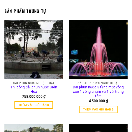
SẢN PHẨM TƯƠNG TỰ
ĐÀI PHUN NƯỚC NGHỆ THUẬT
ĐÀI PHUN NƯỚC NGHỆ THUẬT
Thi công đài phun nước Biên
Đài phun nước 3 tầng một vòng
Hoà
xoè 1 vòng chụm và 1 vòi trung
tâm
758.000.000
₫
4.500.000
₫
THÊM VÀO GIỎ HÀNG
THÊM VÀO GIỎ HÀNG