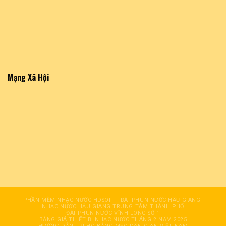
Mạng Xã Hội
PHẦN MỀM NHẠC NƯỚC HDSOFT
ĐÀI PHUN NƯỚC HÂỤ GIANG
NHẠC NƯỚC HẬU GIANG TRUNG TÂM THÀNH PHỐ
ĐÀI PHUN NƯỚC VĨNH LONG SỐ 1
BẢNG GIÁ THIẾT BỊ NHẠC NƯỚC THÁNG 2 NĂM 2025