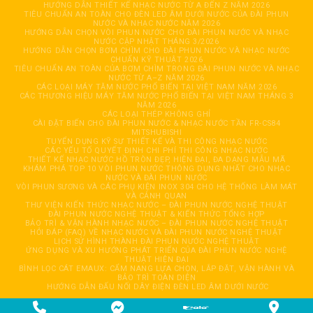
HƯỚNG DẪN THIẾT KẾ NHẠC NƯỚC TỪ A ĐẾN Z NĂM 2026
TIÊU CHUẨN AN TOÀN CHO ĐÈN LED ÂM DƯỚI NƯỚC CỦA ĐÀI PHUN
NƯỚC VÀ NHẠC NƯỚC NĂM 2026
HƯỚNG DẪN CHỌN VÒI PHUN NƯỚC CHO ĐÀI PHUN NƯỚC VÀ NHẠC
NƯỚC CẬP NHẬT THÁNG 3/2026
HƯỚNG DẪN CHỌN BƠM CHÌM CHO ĐÀI PHUN NƯỚC VÀ NHẠC NƯỚC
CHUẨN KỸ THUẬT 2026
TIÊU CHUẨN AN TOÀN CỦA BƠM CHÌM TRONG ĐÀI PHUN NƯỚC VÀ NHẠC
NƯỚC TỪ A–Z NĂM 2026
CÁC LOẠI MÁY TĂM NƯỚC PHỔ BIẾN TẠI VIỆT NAM NĂM 2026
CÁC THƯƠNG HIỆU MÁY TĂM NƯỚC PHỔ BIẾN TẠI VIỆT NAM THÁNG 3
NĂM 2026
CÁC LOẠI THÉP KHÔNG GHỈ
CÀI ĐẶT BIẾN CHO ĐÀI PHUN NƯỚC & NHẠC NƯỚC TẦN FR-CS84
MITSHUBISHI
TUYỂN DỤNG KỸ SƯ THIẾT KẾ VÀ THI CÔNG NHẠC NƯỚC
CÁC YẾU TỐ QUYẾT ĐỊNH CHI PHÍ THI CÔNG NHẠC NƯỚC
THIẾT KẾ NHẠC NƯỚC HỒ TRÒN ĐẸP, HIỆN ĐẠI, ĐA DẠNG MẪU MÃ
KHÁM PHÁ TOP 10 VÒI PHUN NƯỚC THÔNG DỤNG NHẤT CHO NHẠC
NƯỚC VÀ ĐÀI PHUN NƯỚC
VÒI PHUN SƯƠNG VÀ CÁC PHỤ KIỆN INOX 304 CHO HỆ THỐNG LÀM MÁT
VÀ CẢNH QUAN
THƯ VIỆN KIẾN THỨC NHẠC NƯỚC – ĐÀI PHUN NƯỚC NGHỆ THUẬT
ĐÀI PHUN NƯỚC NGHỆ THUẬT & KIẾN THỨC TỔNG HỢP
BẢO TRÌ & VẬN HÀNH NHẠC NƯỚC – ĐÀI PHUN NƯỚC NGHỆ THUẬT
HỎI ĐÁP (FAQ) VỀ NHẠC NƯỚC VÀ ĐÀI PHUN NƯỚC NGHỆ THUẬT
LỊCH SỬ HÌNH THÀNH ĐÀI PHUN NƯỚC NGHỆ THUẬT
ỨNG DỤNG VÀ XU HƯỚNG PHÁT TRIỂN CỦA ĐÀI PHUN NƯỚC NGHỆ
THUẬT HIỆN ĐẠI
BÌNH LỌC CÁT EMAUX: CẨM NANG LỰA CHỌN, LẮP ĐẶT, VẬN HÀNH VÀ
BẢO TRÌ TOÀN DIỆN
HƯỚNG DẪN ĐẤU NỐI DÂY ĐIỆN ĐÈN LED ÂM DƯỚI NƯỚC
Copyright 2026 © CÔNG TY TNHH TỰ ĐỘNG HOÁ GIẢI TRÍ HẢI ĐĂNG. All