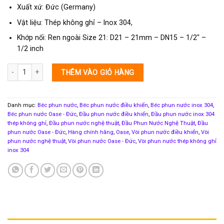
Xuất xứ: Đức (Germany)
Vật liệu: Thép không ghỉ – Inox 304,
Khớp nối: Ren ngoài Size 21: D21 – 21mm – DN15 – 1/2″ –
1/2 inch
Đầu phun nước khí nén Oase AirNozzle 20 E-15 m horizontal số lượng
THÊM VÀO GIỎ HÀNG
Danh mục:
Béc phun nước
,
Béc phun nước điều khiển
,
Béc phun nước inox 304
,
Béc phun nước Oase - Đức
,
Đầu phun nước điều khiển
,
Đầu phun nước inox 304
thép không ghỉ
,
Đầu phun nước nghệ thuật
,
Đầu Phun Nước Nghệ Thuật
,
Đầu
phun nước Oase - Đức
,
Hàng chính hãng
,
Oase
,
Vòi phun nước điều khiển
,
Vòi
phun nước nghệ thuật
,
Vòi phun nước Oase - Đức
,
Vòi phun nước thép không ghỉ
inox 304