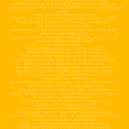
HƯỚNG DẪN TRỊ HO BẰNG MẸO DÂN GIAN VIỆT NAM
SO SÁNH RCCB VÀ ELCB, ĐIỂM GIỐNG VÀ KHÁC NHAU GIỮA 2 LOẠI
SO SÁNH MCB RCCB RCBO VÀ ELCB: SỰ GIỐNG VÀ KHÁC NHAU VỀ CHỨC
NĂNG
CHỐNG ĐIỆN GIẬT CHO ĐÀI PHUN NƯỚC
THIẾT KẾ ĐÀI PHUN NƯỚC Ở TP. HCM (THÀNH PHỐ HỒ CHÍ MINH)
THIẾT KẾ NHẠC NƯỚC SỐ 1 VIỆT NAM TẠI VẠN PHÚC CITY
ĐÀI PHUN NƯỚC Ở BÌNH DƯƠNG
DÀN NHẠC NƯỚC NGHỆ THUẬT ĐỈNH CAO
ĐÀI PHUN NƯỚC CÀ MAU
ĐÀI PHUN NƯỚC KHÁNH HOÀ
PHÂN BIỆT PVC VÀ UPVC THÀNH PHẦN, ĐỘ CỨNG, MÀU SẮC, ỨNG
DỤNG, AN TOÀN SỨC KHOẺ, TÁI CHẾ
HẢI ĐĂNG AUTOMATION
Ý NGHĨ SOLOGAN HẢI ĐĂNG: LIGHT UP YOUR LIFE
PHÂN BIỆT ĐÈN LED ĐỔI MÀU GRB 1IN1 VÀ 3IN1
THIẾT KẾ THI CÔNG ĐÀI PHUN NƯỚC TẠI THANH HOÁ
NHẠC NƯỚC THANH HOÁ THIẾT KẾ THI CÔNG CHUYÊN NGHIỆP
ĐÀI PHUN NƯỚC THANH HOÁ THIẾT KẾ THI CÔNG
ĐÀI PHUN NƯỚC QUẢNG TRƯỜNG PHAN NGỌC HIỂN CÀ MAU
SÀN NHẠC NƯỚC QUẢNG TRƯỜNG PHAN NGỌC HIỂN CÀ MAU
NHẠC NƯỚC CÀ MAU QUẢNG TRƯỜNG PHAN NGỌC HIỂN
NHẠC NƯỚC SỐ 1 VIỆT NAM
AIR BAG TRONG BƠM CHÌM LÀM BẰNG VẬT LIỆU NBR NGHĨA LÀ GÌ?
CABLE SEAL BỘ LÀM KÍN CÁP ĐIỆN BƠM CHÌM
BALL BEARING VÒNG BI BƠM CHÌM
CẦU TẠO BƠM CHÌM
THIẾT BỊ ĐÀI PHUN NƯỚC 2025
MẪU ĐÀI PHUN NƯỚC ĐẸP THÁNG 10
BÁO GIÁ THI CÔNG NHẠC NƯỚC
THIẾT KẾ ĐÀI PHUN NƯỚC PHAO NỔI HỒ GƯƠM HÀ NỘI
ĐÀI PHUN NƯỚC SẦM SƠN THANH HOÁ
HỆ THỐNG NHẠC NƯỚC SẦM SƠN THANH HOÁ
HỒ NHẠC NƯỚC SẦM SƠN THANH HOÁ
NHẠC NƯỚC SẦM SƠN
BẢNG GIÁ THIẾT BỊ ĐÀI PHUN NƯỚC CẬP NHẬT THÁNG 2 NĂM 2026
THI CÔNG NHẠC NƯỚC TẠI TPHCM SỐ 1
CÔNG TY THI CÔNG ĐÀI PHUN NƯỚC TẠI TPHCM SỐ 1
MỘT SỐ VÒI PHUN NƯỚC CHO SÀN NHẠC NƯỚC PHỔ BIẾN