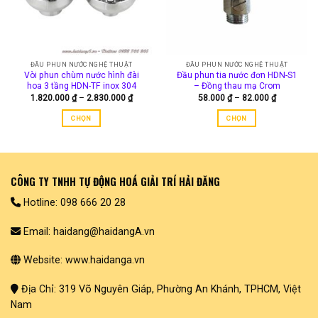
chọn
có
thể
được
chọn
ĐẦU PHUN NƯỚC NGHỆ THUẬT
ĐẦU PHUN NƯỚC NGHỆ THUẬT
trên
Vòi phun chùm nước hình đài
Đầu phun tia nước đơn HDN-S1
trang
hoa 3 tầng HDN-TF inox 304
– Đồng thau mạ Crom
Khoảng
Khoảng
1.820.000
₫
–
2.830.000
₫
58.000
₫
–
82.000
₫
sản
giá:
giá:
phẩm
từ
từ
CHỌN
CHỌN
1.820.000 ₫
58.000 ₫
đến
đến
Sản
Sản
2.830.000 ₫
82.000 ₫
phẩm
phẩm
này
này
có
có
CÔNG TY TNHH TỰ ĐỘNG HOÁ GIẢI TRÍ HẢI ĐĂNG
nhiều
nhiều
biến
biến
Hotline: 098 666 20 28
thể.
thể.
Các
Các
Email: haidang@haidangA.vn
tùy
tùy
chọn
chọn
Website: www.haidanga.vn
có
có
thể
thể
Địa Chỉ: 319 Võ Nguyên Giáp, Phường An Khánh, TPHCM, Việt
được
được
Nam
chọn
chọn