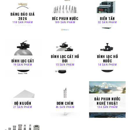
BẢNG BÁO GIÁ
2026
BÉC PHUN NƯỚC
BIẾN TẦN
118 SẢN PHẨM
189 SẢN PHẨM
32 SẢN PHẨM
BÌNH LỌC CÁT HỒ
BÌNH LỌC HỒ
BÌNH LỌC CÁT
BƠI
NƯỚC
19 SẢN PHẨM
15 SẢN PHẨM
14 SẢN PHẨM
ĐÀI PHUN NƯỚC
BỘ NGUỒN
BƠM CHÌM
NGHỆ THUẬT
27 SẢN PHẨM
46 SẢN PHẨM
134 SẢN PHẨM