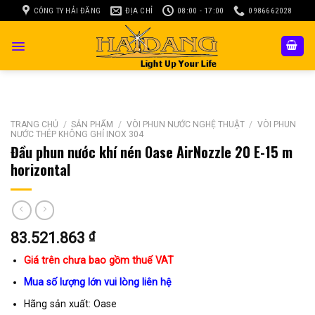
Skip
CÔNG TY HẢI ĐĂNG
ĐỊA CHỈ
08:00 - 17:00
0986662028
to
content
TRANG CHỦ
/
SẢN PHẨM
/
VÒI PHUN NƯỚC NGHỆ THUẬT
/
VÒI PHUN
NƯỚC THÉP KHÔNG GHỈ INOX 304
Đầu phun nước khí nén Oase AirNozzle 20 E-15 m
horizontal
83.521.863
₫
Giá trên chưa bao gồm thuế VAT
Mua số lượng lớn vui lòng liên hệ
Hãng sản xuất: Oase