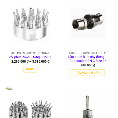
có
nhiều
biến
thể.
Các
tùy
chọn
có
thể
được
ĐẦU PHUN NƯỚC NGHỆ THUẬT
ĐẦU PHUN NƯỚC NGHỆ THUẬT
chọn
Đầu phun hình cây thông –
Vòi phun nước 3 tầng HDN-TT
trên
Casecade HDN-C Size 34
Khoảng
2.260.000
₫
–
3.515.000
₫
trang
giá:
448.000
₫
từ
sản
CHỌN
2.260.000 ₫
THÊM VÀO GIỎ HÀNG
đến
phẩm
Sản
3.515.000 ₫
phẩm
này
có
nhiều
biến
thể.
Các
tùy