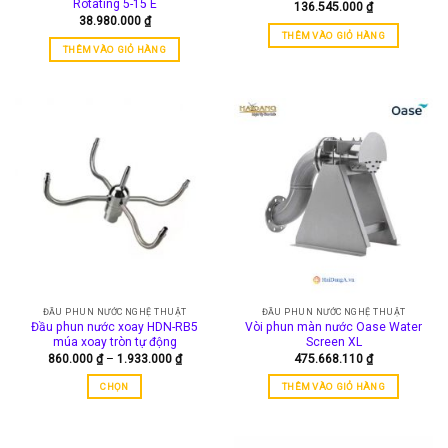
Rotating 5-15 E
136.545.000
₫
38.980.000
₫
THÊM VÀO GIỎ HÀNG
THÊM VÀO GIỎ HÀNG
ĐẦU PHUN NƯỚC NGHỆ THUẬT
ĐẦU PHUN NƯỚC NGHỆ THUẬT
Đầu phun nước xoay HDN-RB5
Vòi phun màn nước Oase Water
múa xoay tròn tự động
Screen XL
Khoảng
860.000
₫
–
1.933.000
₫
475.668.110
₫
giá:
từ
CHỌN
THÊM VÀO GIỎ HÀNG
860.000 ₫
đến
Sản
1.933.000 ₫
phẩm
này