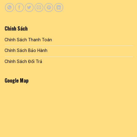
trên
trên
trang
trang
sản
sản
phẩm
phẩm
Chính Sách
Chính Sách Thanh Toán
Chính Sách Bảo Hành
Chính Sách Đổi Trả
Google Map