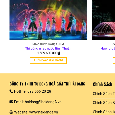
NHẠC NƯỚC NGHỆ THUẬT
Đ
Thi công nhạc nước Bình Thuận
Hướng dẫn
1.589.600.000
₫
THÊM VÀO GIỎ HÀNG
CÔNG TY TNHH TỰ ĐỘNG HOÁ GIẢI TRÍ HẢI ĐĂNG
Chính Sách
Hotline: 098 666 20 28
Chính Sách 
Email: haidang@haidangA.vn
Chính Sách 
Chính Sách Đ
Website: www.haidanga.vn