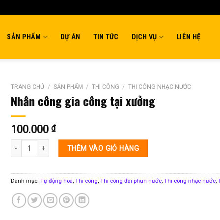
SẢN PHẨM
DỰ ÁN
TIN TỨC
DỊCH VỤ
LIÊN HỆ
TRANG CHỦ
/
SẢN PHẨM
/
THI CÔNG
/
THI CÔNG NHẠC NƯỚC
Nhân công gia công tại xưởng
100.000
₫
Nhân công gia công tại xưởng số lượng
THÊM VÀO GIỎ HÀNG
Danh mục:
Tự động hoá
,
Thi công
,
Thi công đài phun nước
,
Thi công nhạc nước
,