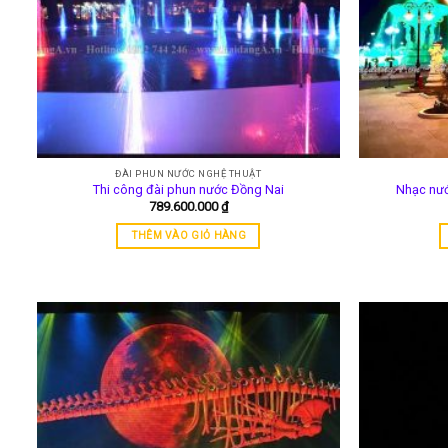
ĐÀI PHUN NƯỚC NGHỆ THUẬT
Thi công đài phun nước Đồng Nai
Nhạc nướ
789.600.000
₫
THÊM VÀO GIỎ HÀNG