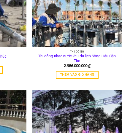
THI CÔNG
Thi công nhạc nước khu du lịch Sông Hậu Cần
Phúc
Thơ
2.986.000.000
₫
THÊM VÀO GIỎ HÀNG