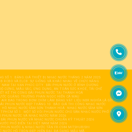
NG SỐ 1
BẢNG GIÁ THIẾT BỊ NHẠC NƯỚC THÁNG 2 NĂM 2025
B RCBO VÀ ELCB: SỰ GIỐNG VÀ KHÁC NHAU VỀ CHỨC NĂNG
T NAM TẠI VẠN PHÚC CITY
ĐÀI PHUN NƯỚC Ở BÌNH DƯƠNG
ĐỘ CỨNG, MÀU SẮC, ỨNG DỤNG, AN TOÀN SỨC KHOẺ, TÁI CHẾ
IẾT KẾ THI CÔNG ĐÀI PHUN NƯỚC TẠI THANH HOÁ
NƯỚC QUẢNG TRƯỜNG PHAN NGỌC HIỂN CÀ MAU
AIR BAG TRONG BƠM CHÌM LÀM BẰNG VẬT LIỆU NBR NGHĨA LÀ GÌ?
ÀI PHUN NƯỚC ĐẸP THÁNG 10
BÁO GIÁ THI CÔNG NHẠC NƯỚC
HỒ NHẠC NƯỚC SẦM SƠN THANH HOÁ
NHẠC NƯỚC SẦM SƠN
 TPHCM SỐ 1
MỘT SỐ VÒI PHUN NƯỚC CHO SÀN NHẠC NƯỚC PHỔ BIẾN
ÀI PHUN NƯỚC VÀ NHẠC NƯỚC NĂM 2026
ĐÀI PHUN NƯỚC VÀ NHẠC NƯỚC CHUẨN KỸ THUẬT 2026
NƯỚC PHỔ BIẾN TẠI VIỆT NAM NĂM 2026
I PHUN NƯỚC & NHẠC NƯỚC TẦN FR-CS84 MITSHUBISHI
C NƯỚC HỒ TRÒN ĐẸP, HIỆN ĐẠI, ĐA DẠNG MẪU MÃ