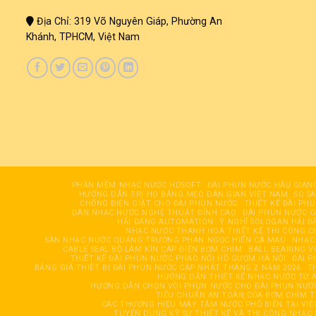
Địa Chỉ: 319 Võ Nguyên Giáp, Phường An
Khánh, TPHCM, Việt Nam
PHẦN MỀM NHẠC NƯỚC HDSOFT
ĐÀI PHUN NƯỚC HÂỤ GIAN
HƯỚNG DẪN TRỊ HO BẰNG MẸO DÂN GIAN VIỆT NAM
SO S
CHỐNG ĐIỆN GIẬT CHO ĐÀI PHUN NƯỚC
THIẾT KẾ ĐÀI PH
DÀN NHẠC NƯỚC NGHỆ THUẬT ĐỈNH CAO
ĐÀI PHUN NƯỚC 
HẢI ĐĂNG AUTOMATION
Ý NGHĨ SOLOGAN HẢI Đ
NHẠC NƯỚC THANH HOÁ THIẾT KẾ THI CÔNG C
SÀN NHẠC NƯỚC QUẢNG TRƯỜNG PHAN NGỌC HIỂN CÀ MAU
NHẠC
CABLE SEAL BỘ LÀM KÍN CÁP ĐIỆN BƠM CHÌM
BALL BEARING V
THIẾT KẾ ĐÀI PHUN NƯỚC PHAO NỔI HỒ GƯƠM HÀ NỘI
ĐÀI 
BẢNG GIÁ THIẾT BỊ ĐÀI PHUN NƯỚC CẬP NHẬT THÁNG 2 NĂM 2026
T
HƯỚNG DẪN THIẾT KẾ NHẠC NƯỚC TỪ A
HƯỚNG DẪN CHỌN VÒI PHUN NƯỚC CHO ĐÀI PHUN NƯỚC
TIÊU CHUẨN AN TOÀN CỦA BƠM CHÌM T
CÁC THƯƠNG HIỆU MÁY TĂM NƯỚC PHỔ BIẾN TẠI VIỆ
TUYỂN DỤNG KỸ SƯ THIẾT KẾ VÀ THI CÔNG NHẠC