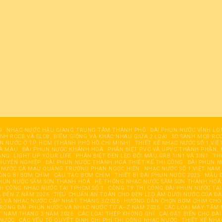
G
NHẠC NƯỚC HẬU GIANG TRUNG TÂM THÀNH PHỐ
ĐÀI PHUN NƯỚC VĨNH LO
ÁNH RCCB VÀ ELCB, ĐIỂM GIỐNG VÀ KHÁC NHAU GIỮA 2 LOẠI
SO SÁNH MCB RCC
UN NƯỚC Ở TP. HCM (THÀNH PHỐ HỒ CHÍ MINH)
THIẾT KẾ NHẠC NƯỚC SỐ 1 VIỆ
CÀ MAU
ĐÀI PHUN NƯỚC KHÁNH HOÀ
PHÂN BIỆT PVC VÀ UPVC THÀNH PHẦN, 
ĂNG: LIGHT UP YOUR LIFE
PHÂN BIỆT ĐÈN LED ĐỔI MÀU GRB 1IN1 VÀ 3IN1
TH
HUYÊN NGHIỆP
ĐÀI PHUN NƯỚC THANH HOÁ THIẾT KẾ THI CÔNG
ĐÀI PHUN 
 NƯỚC CÀ MAU QUẢNG TRƯỜNG PHAN NGỌC HIỂN
NHẠC NƯỚC SỐ 1 VIỆT NAM
ÒNG BI BƠM CHÌM
CẦU TẠO BƠM CHÌM
THIẾT BỊ ĐÀI PHUN NƯỚC 2025
MẪU Đ
PHUN NƯỚC SẦM SƠN THANH HOÁ
HỆ THỐNG NHẠC NƯỚC SẦM SƠN THANH HOÁ
HI CÔNG NHẠC NƯỚC TẠI TPHCM SỐ 1
CÔNG TY THI CÔNG ĐÀI PHUN NƯỚC TẠI
 ĐẾN Z NĂM 2026
TIÊU CHUẨN AN TOÀN CHO ĐÈN LED ÂM DƯỚI NƯỚC CỦA Đ
 VÀ NHẠC NƯỚC CẬP NHẬT THÁNG 3/2026
HƯỚNG DẪN CHỌN BƠM CHÌM CHO 
RONG ĐÀI PHUN NƯỚC VÀ NHẠC NƯỚC TỪ A–Z NĂM 2026
CÁC LOẠI MÁY TĂM 
T NAM THÁNG 3 NĂM 2026
CÁC LOẠI THÉP KHÔNG GHỈ
CÀI ĐẶT BIẾN CHO ĐÀ
 NƯỚC
CÁC YẾU TỐ QUYẾT ĐỊNH CHI PHÍ THI CÔNG NHẠC NƯỚC
THIẾT KẾ NHẠ