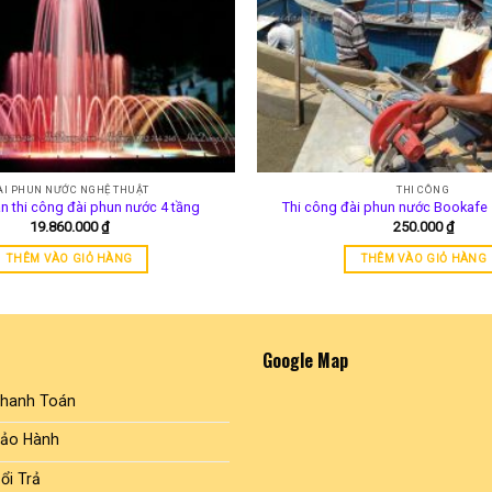
ÀI PHUN NƯỚC NGHỆ THUẬT
THI CÔNG
 thi công đài phun nước 4 tầng
Thi công đài phun nước Bookafe
19.860.000
₫
250.000
₫
THÊM VÀO GIỎ HÀNG
THÊM VÀO GIỎ HÀNG
Google Map
Thanh Toán
Bảo Hành
ổi Trả