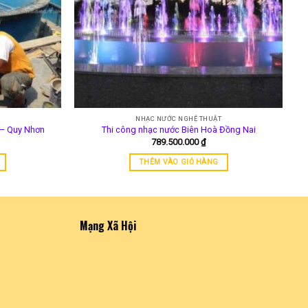
NHẠC NƯỚC NGHỆ THUẬT
 – Quy Nhơn
Thi công nhạc nước Biên Hoà Đồng Nai
789.500.000
₫
THÊM VÀO GIỎ HÀNG
Mạng Xã Hội