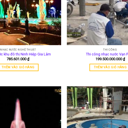
NHẠC NƯỚC NGHỆ THUẬT
THI CÔNG
c khu đô thị Ninh Hiệp Gia Lâm
Thi công nhạc nước Vạn 
785.601.000
₫
199.500.000.000
₫
THÊM VÀO GIỎ HÀNG
THÊM VÀO GIỎ HÀNG