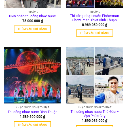
THI CÔNG
THI CÔNG
Thi công nhạc nước Fisherman
Biện pháp thi công nhạc nước
Show Phan Thiết Bình Thuận
75.000.000
₫
8.989.050.000
₫
THÊM VÀO GIỎ HÀNG
THÊM VÀO GIỎ HÀNG
NHẠC NƯỚC NGHỆ THUẬT
NHẠC NƯỚC NGHỆ THUẬT
Thi công nhạc nước Thủ Đức –
Thi công nhạc nước Bình Thuận
Vạn Phúc City
1.589.600.000
₫
1.890.036.000
₫
THÊM VÀO GIỎ HÀNG