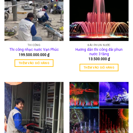
THI CÔNG
ĐÀI PHUN NƯỚC
Hướng dẫn thi công đài phun
Thi công nhạc nước Vạn Phúc
nước 3 tầng
199.500.000.000
₫
13.500.000
₫
THÊM VÀO GIỎ HÀNG
THÊM VÀO GIỎ HÀNG