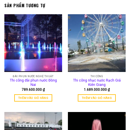
SẢN PHẨM TƯƠNG TỰ
ĐÀI PHUN NƯỚC NGHỆ THUẬT
THI CÔNG
Thi công đài phun nước Đồng
Thi công nhạc nước Rạch Giá
Nai
Kiên Giang
789.600.000
₫
1.689.000.000
₫
THÊM VÀO GIỎ HÀNG
THÊM VÀO GIỎ HÀNG