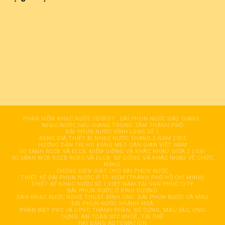
PHẦN MỀM NHẠC NƯỚC HDSOFT
ĐÀI PHUN NƯỚC HÂỤ GIANG
NHẠC NƯỚC HẬU GIANG TRUNG TÂM THÀNH PHỐ
ĐÀI PHUN NƯỚC VĨNH LONG SỐ 1
BẢNG GIÁ THIẾT BỊ NHẠC NƯỚC THÁNG 2 NĂM 2025
HƯỚNG DẪN TRỊ HO BẰNG MẸO DÂN GIAN VIỆT NAM
SO SÁNH RCCB VÀ ELCB, ĐIỂM GIỐNG VÀ KHÁC NHAU GIỮA 2 LOẠI
SO SÁNH MCB RCCB RCBO VÀ ELCB: SỰ GIỐNG VÀ KHÁC NHAU VỀ CHỨC
NĂNG
CHỐNG ĐIỆN GIẬT CHO ĐÀI PHUN NƯỚC
THIẾT KẾ ĐÀI PHUN NƯỚC Ở TP. HCM (THÀNH PHỐ HỒ CHÍ MINH)
THIẾT KẾ NHẠC NƯỚC SỐ 1 VIỆT NAM TẠI VẠN PHÚC CITY
ĐÀI PHUN NƯỚC Ở BÌNH DƯƠNG
DÀN NHẠC NƯỚC NGHỆ THUẬT ĐỈNH CAO
ĐÀI PHUN NƯỚC CÀ MAU
ĐÀI PHUN NƯỚC KHÁNH HOÀ
PHÂN BIỆT PVC VÀ UPVC THÀNH PHẦN, ĐỘ CỨNG, MÀU SẮC, ỨNG
DỤNG, AN TOÀN SỨC KHOẺ, TÁI CHẾ
HẢI ĐĂNG AUTOMATION