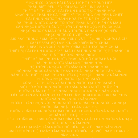
Ý NGHĨ SOLOGAN HẢI ĐĂNG: LIGHT UP YOUR LIFE
PHÂN BIỆT ĐÈN LED ĐỔI MÀU GRB 1IN1 VÀ 3IN1
THIẾT KẾ THI CÔNG ĐÀI PHUN NƯỚC TẠI THANH HOÁ
NHẠC NƯỚC THANH HOÁ THIẾT KẾ THI CÔNG CHUYÊN NGHIỆP
ĐÀI PHUN NƯỚC THANH HOÁ THIẾT KẾ THI CÔNG
ĐÀI PHUN NƯỚC QUẢNG TRƯỜNG PHAN NGỌC HIỂN CÀ MAU
SÀN NHẠC NƯỚC QUẢNG TRƯỜNG PHAN NGỌC HIỂN CÀ MAU
NHẠC NƯỚC CÀ MAU QUẢNG TRƯỜNG PHAN NGỌC HIỂN
NHẠC NƯỚC SỐ 1 VIỆT NAM
AIR BAG TRONG BƠM CHÌM LÀM BẰNG VẬT LIỆU NBR NGHĨA LÀ GÌ?
CABLE SEAL BỘ LÀM KÍN CÁP ĐIỆN BƠM CHÌM
BALL BEARING VÒNG BI BƠM CHÌM
CẦU TẠO BƠM CHÌM
THIẾT BỊ ĐÀI PHUN NƯỚC 2025
MẪU ĐÀI PHUN NƯỚC ĐẸP THÁNG 10
BÁO GIÁ THI CÔNG NHẠC NƯỚC
THIẾT KẾ ĐÀI PHUN NƯỚC PHAO NỔI HỒ GƯƠM HÀ NỘI
ĐÀI PHUN NƯỚC SẦM SƠN THANH HOÁ
HỆ THỐNG NHẠC NƯỚC SẦM SƠN THANH HOÁ
HỒ NHẠC NƯỚC SẦM SƠN THANH HOÁ
NHẠC NƯỚC SẦM SƠN
BẢNG GIÁ THIẾT BỊ ĐÀI PHUN NƯỚC CẬP NHẬT THÁNG 2 NĂM 2026
THI CÔNG NHẠC NƯỚC TẠI TPHCM SỐ 1
CÔNG TY THI CÔNG ĐÀI PHUN NƯỚC TẠI TPHCM SỐ 1
MỘT SỐ VÒI PHUN NƯỚC CHO SÀN NHẠC NƯỚC PHỔ BIẾN
HƯỚNG DẪN THIẾT KẾ NHẠC NƯỚC TỪ A ĐẾN Z NĂM 2026
TIÊU CHUẨN AN TOÀN CHO ĐÈN LED ÂM DƯỚI NƯỚC CỦA ĐÀI PHUN
NƯỚC VÀ NHẠC NƯỚC NĂM 2026
HƯỚNG DẪN CHỌN VÒI PHUN NƯỚC CHO ĐÀI PHUN NƯỚC VÀ NHẠC
NƯỚC CẬP NHẬT THÁNG 3/2026
HƯỚNG DẪN CHỌN BƠM CHÌM CHO ĐÀI PHUN NƯỚC VÀ NHẠC NƯỚC
CHUẨN KỸ THUẬT 2026
TIÊU CHUẨN AN TOÀN CỦA BƠM CHÌM TRONG ĐÀI PHUN NƯỚC VÀ NHẠC
NƯỚC TỪ A–Z NĂM 2026
CÁC LOẠI MÁY TĂM NƯỚC PHỔ BIẾN TẠI VIỆT NAM NĂM 2026
CÁC THƯƠNG HIỆU MÁY TĂM NƯỚC PHỔ BIẾN TẠI VIỆT NAM THÁNG 3
NĂM 2026