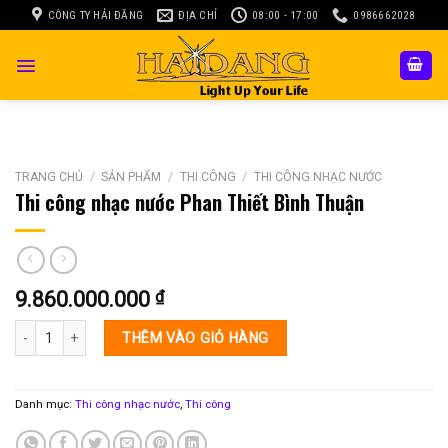
Skip
CÔNG TY HẢI ĐĂNG
ĐỊA CHỈ
08:00 - 17:00
0986662028
to
content
TRANG CHỦ
/
SẢN PHẨM
/
THI CÔNG
/
THI CÔNG NHẠC NƯỚC
Thi công nhạc nước Phan Thiết Bình Thuận
9.860.000.000
₫
Thi công nhạc nước Phan Thiết Bình Thuận số lượng
THÊM VÀO GIỎ HÀNG
Danh mục:
Thi công nhạc nước
,
Thi công