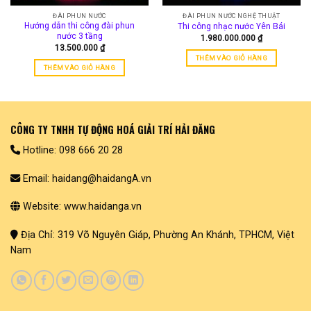
ĐÀI PHUN NƯỚC
ĐÀI PHUN NƯỚC NGHỆ THUẬT
Hướng dẫn thi công đài phun
Thi công nhạc nước Yên Bái
nước 3 tầng
1.980.000.000
₫
13.500.000
₫
THÊM VÀO GIỎ HÀNG
THÊM VÀO GIỎ HÀNG
CÔNG TY TNHH TỰ ĐỘNG HOÁ GIẢI TRÍ HẢI ĐĂNG
Hotline: 098 666 20 28
Email: haidang@haidangA.vn
Website: www.haidanga.vn
Địa Chỉ: 319 Võ Nguyên Giáp, Phường An Khánh, TPHCM, Việt
Nam