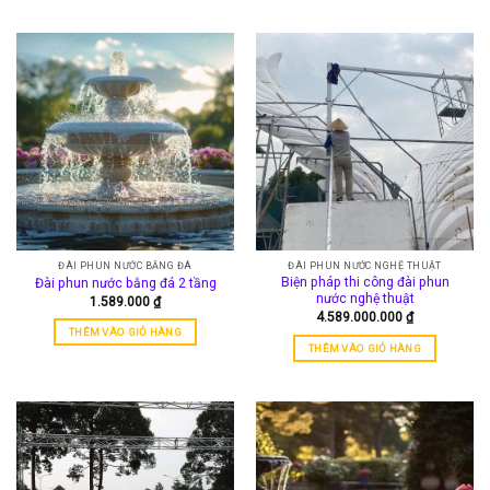
ĐÀI PHUN NƯỚC BẰNG ĐÁ
ĐÀI PHUN NƯỚC NGHỆ THUẬT
Biện pháp thi công đài phun
Đài phun nước bằng đá 2 tầng
nước nghệ thuật
1.589.000
₫
4.589.000.000
₫
THÊM VÀO GIỎ HÀNG
THÊM VÀO GIỎ HÀNG