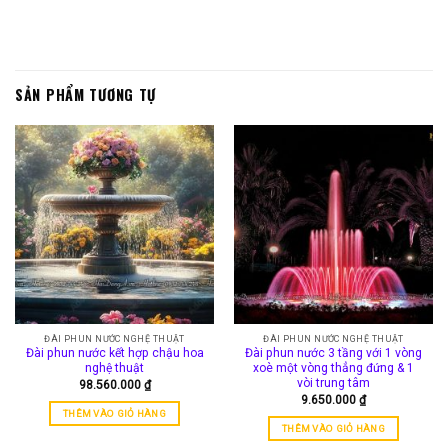
SẢN PHẨM TƯƠNG TỰ
ĐÀI PHUN NƯỚC NGHỆ THUẬT
ĐÀI PHUN NƯỚC NGHỆ THUẬT
Đài phun nước kết hợp chậu hoa
Đài phun nước 3 tầng với 1 vòng
nghệ thuật
xoè một vòng thẳng đứng & 1
vòi trung tâm
98.560.000
₫
9.650.000
₫
THÊM VÀO GIỎ HÀNG
THÊM VÀO GIỎ HÀNG