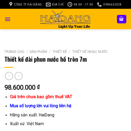
Skip
CÔNG TY HẢI ĐĂNG
ĐỊA CHỈ
08:00 - 17:00
0986662028
to
content
TRANG CHỦ
/
SẢN PHẨM
/
THIẾT KẾ
/
THIẾT KẾ NHẠC NƯỚC
Thiết kế đài phun nước hồ tròn 7m
98.600.000
₫
Giá trên chưa bao gồm thuế VAT
Mua số lượng lớn vui lòng liên hệ
Hãng sản xuất: HaiDang
Xuất xứ: Việt Nam