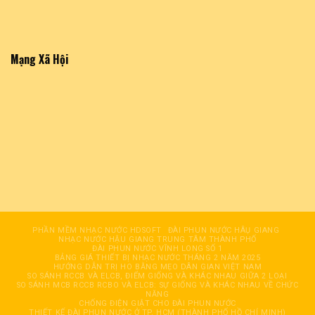
Mạng Xã Hội
PHẦN MỀM NHẠC NƯỚC HDSOFT
ĐÀI PHUN NƯỚC HÂỤ GIANG
NHẠC NƯỚC HẬU GIANG TRUNG TÂM THÀNH PHỐ
ĐÀI PHUN NƯỚC VĨNH LONG SỐ 1
BẢNG GIÁ THIẾT BỊ NHẠC NƯỚC THÁNG 2 NĂM 2025
HƯỚNG DẪN TRỊ HO BẰNG MẸO DÂN GIAN VIỆT NAM
SO SÁNH RCCB VÀ ELCB, ĐIỂM GIỐNG VÀ KHÁC NHAU GIỮA 2 LOẠI
SO SÁNH MCB RCCB RCBO VÀ ELCB: SỰ GIỐNG VÀ KHÁC NHAU VỀ CHỨC
NĂNG
CHỐNG ĐIỆN GIẬT CHO ĐÀI PHUN NƯỚC
THIẾT KẾ ĐÀI PHUN NƯỚC Ở TP. HCM (THÀNH PHỐ HỒ CHÍ MINH)