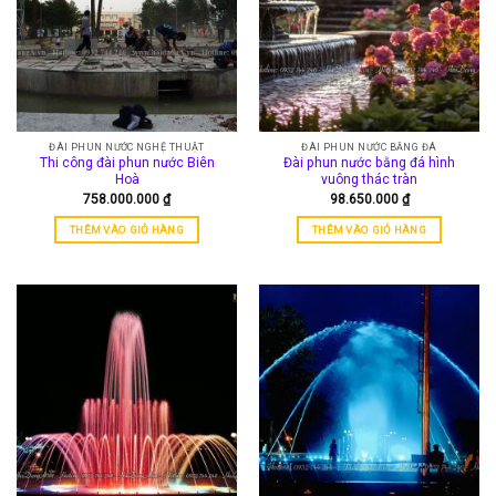
ĐÀI PHUN NƯỚC NGHỆ THUẬT
ĐÀI PHUN NƯỚC BẰNG ĐÁ
Thi công đài phun nước Biên
Đài phun nước bằng đá hình
Hoà
vuông thác tràn
758.000.000
₫
98.650.000
₫
THÊM VÀO GIỎ HÀNG
THÊM VÀO GIỎ HÀNG