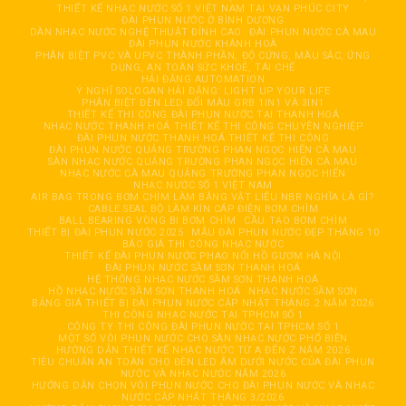
THIẾT KẾ NHẠC NƯỚC SỐ 1 VIỆT NAM TẠI VẠN PHÚC CITY
ĐÀI PHUN NƯỚC Ở BÌNH DƯƠNG
DÀN NHẠC NƯỚC NGHỆ THUẬT ĐỈNH CAO
ĐÀI PHUN NƯỚC CÀ MAU
ĐÀI PHUN NƯỚC KHÁNH HOÀ
PHÂN BIỆT PVC VÀ UPVC THÀNH PHẦN, ĐỘ CỨNG, MÀU SẮC, ỨNG
DỤNG, AN TOÀN SỨC KHOẺ, TÁI CHẾ
HẢI ĐĂNG AUTOMATION
Ý NGHĨ SOLOGAN HẢI ĐĂNG: LIGHT UP YOUR LIFE
PHÂN BIỆT ĐÈN LED ĐỔI MÀU GRB 1IN1 VÀ 3IN1
THIẾT KẾ THI CÔNG ĐÀI PHUN NƯỚC TẠI THANH HOÁ
NHẠC NƯỚC THANH HOÁ THIẾT KẾ THI CÔNG CHUYÊN NGHIỆP
ĐÀI PHUN NƯỚC THANH HOÁ THIẾT KẾ THI CÔNG
ĐÀI PHUN NƯỚC QUẢNG TRƯỜNG PHAN NGỌC HIỂN CÀ MAU
SÀN NHẠC NƯỚC QUẢNG TRƯỜNG PHAN NGỌC HIỂN CÀ MAU
NHẠC NƯỚC CÀ MAU QUẢNG TRƯỜNG PHAN NGỌC HIỂN
NHẠC NƯỚC SỐ 1 VIỆT NAM
AIR BAG TRONG BƠM CHÌM LÀM BẰNG VẬT LIỆU NBR NGHĨA LÀ GÌ?
CABLE SEAL BỘ LÀM KÍN CÁP ĐIỆN BƠM CHÌM
BALL BEARING VÒNG BI BƠM CHÌM
CẦU TẠO BƠM CHÌM
THIẾT BỊ ĐÀI PHUN NƯỚC 2025
MẪU ĐÀI PHUN NƯỚC ĐẸP THÁNG 10
BÁO GIÁ THI CÔNG NHẠC NƯỚC
THIẾT KẾ ĐÀI PHUN NƯỚC PHAO NỔI HỒ GƯƠM HÀ NỘI
ĐÀI PHUN NƯỚC SẦM SƠN THANH HOÁ
HỆ THỐNG NHẠC NƯỚC SẦM SƠN THANH HOÁ
HỒ NHẠC NƯỚC SẦM SƠN THANH HOÁ
NHẠC NƯỚC SẦM SƠN
BẢNG GIÁ THIẾT BỊ ĐÀI PHUN NƯỚC CẬP NHẬT THÁNG 2 NĂM 2026
THI CÔNG NHẠC NƯỚC TẠI TPHCM SỐ 1
CÔNG TY THI CÔNG ĐÀI PHUN NƯỚC TẠI TPHCM SỐ 1
MỘT SỐ VÒI PHUN NƯỚC CHO SÀN NHẠC NƯỚC PHỔ BIẾN
HƯỚNG DẪN THIẾT KẾ NHẠC NƯỚC TỪ A ĐẾN Z NĂM 2026
TIÊU CHUẨN AN TOÀN CHO ĐÈN LED ÂM DƯỚI NƯỚC CỦA ĐÀI PHUN
NƯỚC VÀ NHẠC NƯỚC NĂM 2026
HƯỚNG DẪN CHỌN VÒI PHUN NƯỚC CHO ĐÀI PHUN NƯỚC VÀ NHẠC
NƯỚC CẬP NHẬT THÁNG 3/2026