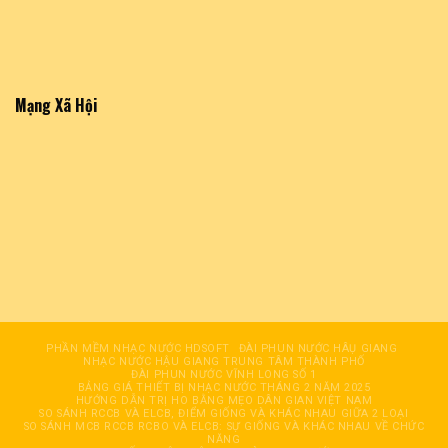
Mạng Xã Hội
PHẦN MỀM NHẠC NƯỚC HDSOFT
ĐÀI PHUN NƯỚC HÂỤ GIANG
NHẠC NƯỚC HẬU GIANG TRUNG TÂM THÀNH PHỐ
ĐÀI PHUN NƯỚC VĨNH LONG SỐ 1
BẢNG GIÁ THIẾT BỊ NHẠC NƯỚC THÁNG 2 NĂM 2025
HƯỚNG DẪN TRỊ HO BẰNG MẸO DÂN GIAN VIỆT NAM
SO SÁNH RCCB VÀ ELCB, ĐIỂM GIỐNG VÀ KHÁC NHAU GIỮA 2 LOẠI
SO SÁNH MCB RCCB RCBO VÀ ELCB: SỰ GIỐNG VÀ KHÁC NHAU VỀ CHỨC
NĂNG