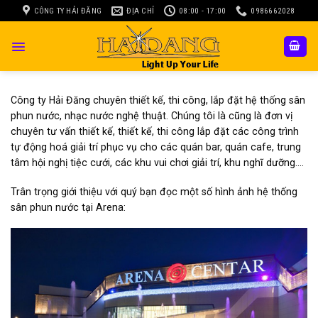
Skip
CÔNG TY HẢI ĐĂNG
ĐỊA CHỈ
08:00 - 17:00
0986662028
to
content
Công ty Hải Đăng chuyên thiết kế, thi công, lắp đặt hệ thống sân
phun nước, nhạc nước nghệ thuật. Chúng tôi là cũng là đơn vị
chuyên tư vấn thiết kế, thiết kế, thi công lắp đặt các công trình
tự động hoá giải trí phục vụ cho các quán bar, quán cafe, trung
tâm hội nghị tiệc cưới, các khu vui chơi giải trí, khu nghĩ dưỡng….
Trân trọng giới thiệu với quý bạn đọc một số hình ảnh hệ thống
sân phun nước tại Arena: