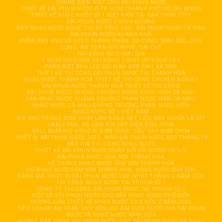
CHỐNG ĐIỆN GIẬT CHO ĐÀI PHUN NƯỚC
THIẾT KẾ ĐÀI PHUN NƯỚC Ở TP. HCM (THÀNH PHỐ HỒ CHÍ MINH)
THIẾT KẾ NHẠC NƯỚC SỐ 1 VIỆT NAM TẠI VẠN PHÚC CITY
ĐÀI PHUN NƯỚC Ở BÌNH DƯƠNG
DÀN NHẠC NƯỚC NGHỆ THUẬT ĐỈNH CAO
ĐÀI PHUN NƯỚC CÀ MAU
ĐÀI PHUN NƯỚC KHÁNH HOÀ
PHÂN BIỆT PVC VÀ UPVC THÀNH PHẦN, ĐỘ CỨNG, MÀU SẮC, ỨNG
DỤNG, AN TOÀN SỨC KHOẺ, TÁI CHẾ
HẢI ĐĂNG AUTOMATION
Ý NGHĨ SOLOGAN HẢI ĐĂNG: LIGHT UP YOUR LIFE
PHÂN BIỆT ĐÈN LED ĐỔI MÀU GRB 1IN1 VÀ 3IN1
THIẾT KẾ THI CÔNG ĐÀI PHUN NƯỚC TẠI THANH HOÁ
NHẠC NƯỚC THANH HOÁ THIẾT KẾ THI CÔNG CHUYÊN NGHIỆP
ĐÀI PHUN NƯỚC THANH HOÁ THIẾT KẾ THI CÔNG
ĐÀI PHUN NƯỚC QUẢNG TRƯỜNG PHAN NGỌC HIỂN CÀ MAU
SÀN NHẠC NƯỚC QUẢNG TRƯỜNG PHAN NGỌC HIỂN CÀ MAU
NHẠC NƯỚC CÀ MAU QUẢNG TRƯỜNG PHAN NGỌC HIỂN
NHẠC NƯỚC SỐ 1 VIỆT NAM
AIR BAG TRONG BƠM CHÌM LÀM BẰNG VẬT LIỆU NBR NGHĨA LÀ GÌ?
CABLE SEAL BỘ LÀM KÍN CÁP ĐIỆN BƠM CHÌM
BALL BEARING VÒNG BI BƠM CHÌM
CẦU TẠO BƠM CHÌM
THIẾT BỊ ĐÀI PHUN NƯỚC 2025
MẪU ĐÀI PHUN NƯỚC ĐẸP THÁNG 10
BÁO GIÁ THI CÔNG NHẠC NƯỚC
THIẾT KẾ ĐÀI PHUN NƯỚC PHAO NỔI HỒ GƯƠM HÀ NỘI
ĐÀI PHUN NƯỚC SẦM SƠN THANH HOÁ
HỆ THỐNG NHẠC NƯỚC SẦM SƠN THANH HOÁ
HỒ NHẠC NƯỚC SẦM SƠN THANH HOÁ
NHẠC NƯỚC SẦM SƠN
BẢNG GIÁ THIẾT BỊ ĐÀI PHUN NƯỚC CẬP NHẬT THÁNG 2 NĂM 2026
THI CÔNG NHẠC NƯỚC TẠI TPHCM SỐ 1
CÔNG TY THI CÔNG ĐÀI PHUN NƯỚC TẠI TPHCM SỐ 1
MỘT SỐ VÒI PHUN NƯỚC CHO SÀN NHẠC NƯỚC PHỔ BIẾN
HƯỚNG DẪN THIẾT KẾ NHẠC NƯỚC TỪ A ĐẾN Z NĂM 2026
TIÊU CHUẨN AN TOÀN CHO ĐÈN LED ÂM DƯỚI NƯỚC CỦA ĐÀI PHUN
NƯỚC VÀ NHẠC NƯỚC NĂM 2026
HƯỚNG DẪN CHỌN VÒI PHUN NƯỚC CHO ĐÀI PHUN NƯỚC VÀ NHẠC