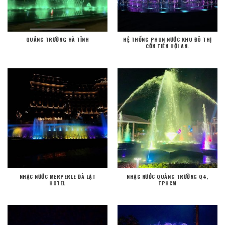
QUẢNG TRƯỜNG HÀ TĨNH
HỆ THỐNG PHUN NƯỚC KHU ĐÔ THỊ
CỒN TIẾN HỘI AN.
NHẠC NƯỚC MERPERLE ĐÀ LẠT
NHẠC NƯỚC QUẢNG TRƯỜNG Q4,
HOTEL
TPHCM