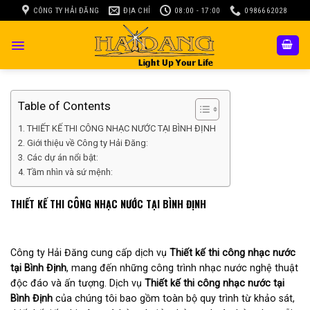
Skip
CÔNG TY HẢI ĐĂNG
ĐỊA CHỈ
08:00 - 17:00
0986662028
to
content
Table of Contents
THIẾT KẾ THI CÔNG NHẠC NƯỚC TẠI BÌNH ĐỊNH
Giới thiệu về Công ty Hải Đăng:
Các dự án nổi bật:
Tầm nhìn và sứ mệnh:
THIẾT KẾ THI CÔNG NHẠC NƯỚC TẠI BÌNH ĐỊNH
Công ty Hải Đăng cung cấp dịch vụ
Thiết kế thi công nhạc nước
tại Bình Định
, mang đến những công trình nhạc nước nghệ thuật
độc đáo và ấn tượng. Dịch vụ
Thiết kế thi công nhạc nước tại
Bình Định
của chúng tôi bao gồm toàn bộ quy trình từ khảo sát,