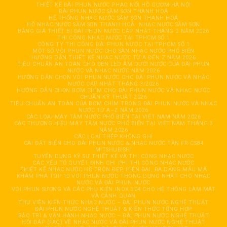
THIẾT KẾ ĐÀI PHUN NƯỚC PHAO NỔI HỒ GƯƠM HÀ NỘI
ĐÀI PHUN NƯỚC SẦM SƠN THANH HOÁ
HỆ THỐNG NHẠC NƯỚC SẦM SƠN THANH HOÁ
HỒ NHẠC NƯỚC SẦM SƠN THANH HOÁ
NHẠC NƯỚC SẦM SƠN
BẢNG GIÁ THIẾT BỊ ĐÀI PHUN NƯỚC CẬP NHẬT THÁNG 2 NĂM 2026
THI CÔNG NHẠC NƯỚC TẠI TPHCM SỐ 1
CÔNG TY THI CÔNG ĐÀI PHUN NƯỚC TẠI TPHCM SỐ 1
MỘT SỐ VÒI PHUN NƯỚC CHO SÀN NHẠC NƯỚC PHỔ BIẾN
HƯỚNG DẪN THIẾT KẾ NHẠC NƯỚC TỪ A ĐẾN Z NĂM 2026
TIÊU CHUẨN AN TOÀN CHO ĐÈN LED ÂM DƯỚI NƯỚC CỦA ĐÀI PHUN
NƯỚC VÀ NHẠC NƯỚC NĂM 2026
HƯỚNG DẪN CHỌN VÒI PHUN NƯỚC CHO ĐÀI PHUN NƯỚC VÀ NHẠC
NƯỚC CẬP NHẬT THÁNG 3/2026
HƯỚNG DẪN CHỌN BƠM CHÌM CHO ĐÀI PHUN NƯỚC VÀ NHẠC NƯỚC
CHUẨN KỸ THUẬT 2026
TIÊU CHUẨN AN TOÀN CỦA BƠM CHÌM TRONG ĐÀI PHUN NƯỚC VÀ NHẠC
NƯỚC TỪ A–Z NĂM 2026
CÁC LOẠI MÁY TĂM NƯỚC PHỔ BIẾN TẠI VIỆT NAM NĂM 2026
CÁC THƯƠNG HIỆU MÁY TĂM NƯỚC PHỔ BIẾN TẠI VIỆT NAM THÁNG 3
NĂM 2026
CÁC LOẠI THÉP KHÔNG GHỈ
CÀI ĐẶT BIẾN CHO ĐÀI PHUN NƯỚC & NHẠC NƯỚC TẦN FR-CS84
MITSHUBISHI
TUYỂN DỤNG KỸ SƯ THIẾT KẾ VÀ THI CÔNG NHẠC NƯỚC
CÁC YẾU TỐ QUYẾT ĐỊNH CHI PHÍ THI CÔNG NHẠC NƯỚC
THIẾT KẾ NHẠC NƯỚC HỒ TRÒN ĐẸP, HIỆN ĐẠI, ĐA DẠNG MẪU MÃ
KHÁM PHÁ TOP 10 VÒI PHUN NƯỚC THÔNG DỤNG NHẤT CHO NHẠC
NƯỚC VÀ ĐÀI PHUN NƯỚC
VÒI PHUN SƯƠNG VÀ CÁC PHỤ KIỆN INOX 304 CHO HỆ THỐNG LÀM MÁT
VÀ CẢNH QUAN
THƯ VIỆN KIẾN THỨC NHẠC NƯỚC – ĐÀI PHUN NƯỚC NGHỆ THUẬT
ĐÀI PHUN NƯỚC NGHỆ THUẬT & KIẾN THỨC TỔNG HỢP
BẢO TRÌ & VẬN HÀNH NHẠC NƯỚC – ĐÀI PHUN NƯỚC NGHỆ THUẬT
HỎI ĐÁP (FAQ) VỀ NHẠC NƯỚC VÀ ĐÀI PHUN NƯỚC NGHỆ THUẬT