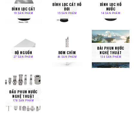
BÌNH LỌC CÁT HỒ
BÌNH LỌC HỒ
BÌNH LỌC CÁT
BƠI
NƯỚC
19 SẢN PHẨM
15 SẢN PHẨM
14 SẢN PHẨM
ĐÀI PHUN NƯỚC
BỘ NGUỒN
BƠM CHÌM
NGHỆ THUẬT
27 SẢN PHẨM
46 SẢN PHẨM
134 SẢN PHẨM
ĐẦU PHUN NƯỚC
NGHỆ THUẬT
178 SẢN PHẨM