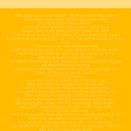
PHẦN MỀM NHẠC NƯỚC HDSOFT
ĐÀI PHUN NƯỚC HÂỤ GIANG
NHẠC NƯỚC HẬU GIANG TRUNG TÂM THÀNH PHỐ
ĐÀI PHUN NƯỚC VĨNH LONG SỐ 1
BẢNG GIÁ THIẾT BỊ NHẠC NƯỚC THÁNG 2 NĂM 2025
HƯỚNG DẪN TRỊ HO BẰNG MẸO DÂN GIAN VIỆT NAM
SO SÁNH RCCB VÀ ELCB, ĐIỂM GIỐNG VÀ KHÁC NHAU GIỮA 2 LOẠI
SO SÁNH MCB RCCB RCBO VÀ ELCB: SỰ GIỐNG VÀ KHÁC NHAU VỀ CHỨC
NĂNG
CHỐNG ĐIỆN GIẬT CHO ĐÀI PHUN NƯỚC
THIẾT KẾ ĐÀI PHUN NƯỚC Ở TP. HCM (THÀNH PHỐ HỒ CHÍ MINH)
THIẾT KẾ NHẠC NƯỚC SỐ 1 VIỆT NAM TẠI VẠN PHÚC CITY
ĐÀI PHUN NƯỚC Ở BÌNH DƯƠNG
DÀN NHẠC NƯỚC NGHỆ THUẬT ĐỈNH CAO
ĐÀI PHUN NƯỚC CÀ MAU
ĐÀI PHUN NƯỚC KHÁNH HOÀ
PHÂN BIỆT PVC VÀ UPVC THÀNH PHẦN, ĐỘ CỨNG, MÀU SẮC, ỨNG
DỤNG, AN TOÀN SỨC KHOẺ, TÁI CHẾ
HẢI ĐĂNG AUTOMATION
Ý NGHĨ SOLOGAN HẢI ĐĂNG: LIGHT UP YOUR LIFE
PHÂN BIỆT ĐÈN LED ĐỔI MÀU GRB 1IN1 VÀ 3IN1
THIẾT KẾ THI CÔNG ĐÀI PHUN NƯỚC TẠI THANH HOÁ
NHẠC NƯỚC THANH HOÁ THIẾT KẾ THI CÔNG CHUYÊN NGHIỆP
ĐÀI PHUN NƯỚC THANH HOÁ THIẾT KẾ THI CÔNG
ĐÀI PHUN NƯỚC QUẢNG TRƯỜNG PHAN NGỌC HIỂN CÀ MAU
SÀN NHẠC NƯỚC QUẢNG TRƯỜNG PHAN NGỌC HIỂN CÀ MAU
NHẠC NƯỚC CÀ MAU QUẢNG TRƯỜNG PHAN NGỌC HIỂN
NHẠC NƯỚC SỐ 1 VIỆT NAM
AIR BAG TRONG BƠM CHÌM LÀM BẰNG VẬT LIỆU NBR NGHĨA LÀ GÌ?
CABLE SEAL BỘ LÀM KÍN CÁP ĐIỆN BƠM CHÌM
BALL BEARING VÒNG BI BƠM CHÌM
CẦU TẠO BƠM CHÌM
THIẾT BỊ ĐÀI PHUN NƯỚC 2025
MẪU ĐÀI PHUN NƯỚC ĐẸP THÁNG 10
BÁO GIÁ THI CÔNG NHẠC NƯỚC