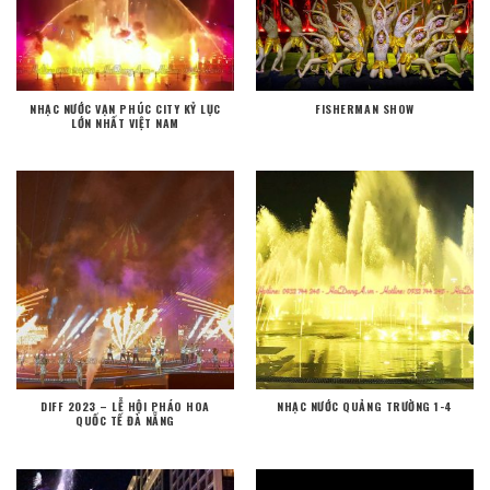
NHẠC NƯỚC VẠN PHÚC CITY KỶ LỤC
FISHERMAN SHOW
LỚN NHẤT VIỆT NAM
DIFF 2023 – LỄ HỘI PHÁO HOA
NHẠC NƯỚC QUẢNG TRƯỜNG 1-4
QUỐC TẾ ĐÀ NẴNG