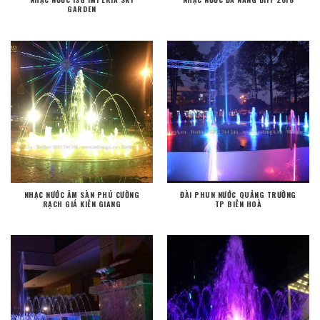
GARDEN
NHẠC NƯỚC ÂM SÀN PHÚ CƯỜNG
ĐÀI PHUN NƯỚC QUẢNG TRƯỜNG
RẠCH GIÁ KIÊN GIANG
TP BIÊN HOÀ