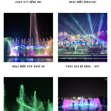
AQUA CITY ĐỒNG NAI
NHẠC NƯỚC MIKAZUKI
NHẠC NƯỚC VSIP NGHỆ AN
PHÁO HOA ĐÀ NĂNG – DIFF