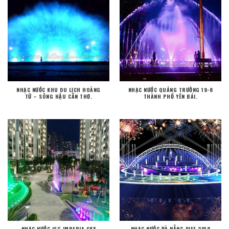
NHẠC NƯỚC KHU DU LỊCH HOÀNG
NHẠC NƯỚC QUẢNG TRƯỜNG 19-8
TỬ – SÔNG HẬU CẦN THƠ.
THÀNH PHỐ YÊN BÁI.
NHẠC NƯỚC ISG IMPERIA SKY
NHẠC NƯỚC ĐÀ NẴNG DIFF 2018