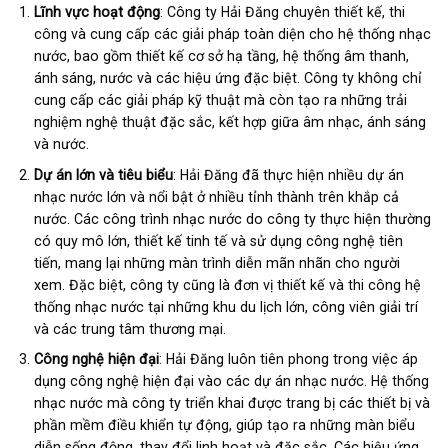
Lĩnh vực hoạt động
: Công ty Hải Đăng chuyên thiết kế, thi
công và cung cấp các giải pháp toàn diện cho hệ thống nhạc
nước, bao gồm thiết kế cơ sở hạ tầng, hệ thống âm thanh,
ánh sáng, nước và các hiệu ứng đặc biệt. Công ty không chỉ
cung cấp các giải pháp kỹ thuật mà còn tạo ra những trải
nghiệm nghệ thuật đặc sắc, kết hợp giữa âm nhạc, ánh sáng
và nước.
Dự án lớn và tiêu biểu
: Hải Đăng đã thực hiện nhiều dự án
nhạc nước lớn và nổi bật ở nhiều tỉnh thành trên khắp cả
nước. Các công trình nhạc nước do công ty thực hiện thường
có quy mô lớn, thiết kế tinh tế và sử dụng công nghệ tiên
tiến, mang lại những màn trình diễn mãn nhãn cho người
xem. Đặc biệt, công ty cũng là đơn vị thiết kế và thi công hệ
thống nhạc nước tại những khu du lịch lớn, công viên giải trí
và các trung tâm thương mại.
Công nghệ hiện đại
: Hải Đăng luôn tiên phong trong việc áp
dụng công nghệ hiện đại vào các dự án nhạc nước. Hệ thống
nhạc nước mà công ty triển khai được trang bị các thiết bị và
phần mềm điều khiển tự động, giúp tạo ra những màn biểu
diễn sống động, thay đổi linh hoạt và đặc sắc. Các hiệu ứng