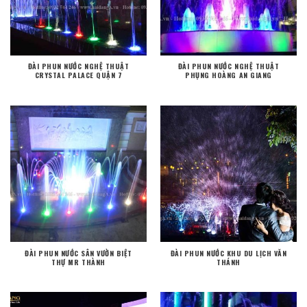
ĐÀI PHUN NƯỚC NGHỆ THUẬT
ĐÀI PHUN NƯỚC NGHỆ THUẬT
CRYSTAL PALACE QUẬN 7
PHỤNG HOÀNG AN GIANG
ĐÀI PHUN NƯỚC SÂN VƯỜN BIỆT
ĐÀI PHUN NƯỚC KHU DU LỊCH VĂN
THỰ MR THÀNH
THÁNH