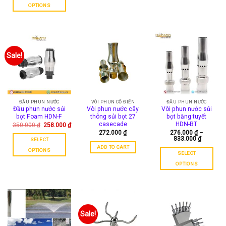
OPTIONS
This
product
has
multiple
variants.
Sale!
The
options
may
be
chosen
ĐẦU PHUN NƯỚC
VÒI PHUN CỔ ĐIỂN
ĐẦU PHUN NƯỚC
Đầu phun nước sủi
Vòi phun nước cây
Vòi phun nước sủi
on
bọt Foam HDN-F
thông sủi bọt 27
bọt băng tuyết
the
casecade
HDN-BT
Original
350.000
₫
258.000
₫
Current
price
product
272.000
₫
276.000
₫
–
price
was:
833.000
₫
SELECT
page
is:
350.000 ₫.
ADD TO CART
258.000 ₫.
OPTIONS
SELECT
This
OPTIONS
product
This
has
product
multiple
has
variants.
multiple
The
variants.
Sale!
options
The