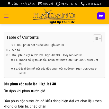
Skip
CÔNG TY HẢI ĐĂNG
ĐỊA CHỈ
08:00 - 17:00
0986662028
to
content
Table of Contents
Đầu phun cột nước lớn High Jet 30
Mô tả
Đầu phun cột nước lớn High Jet 30 – Geyser Jet 30
Thông số kỹ thuật đầu phun cột nước lớn High Jet/Geyser Jet
30
Đặc điểm nổi bật của đầu phun cột nước lớn High Jet/Geyser
Jet 30
Đầu phun cột nước lớn High Jet 30
Ổn định khi phun trước gió
Đầu phun cột nước lớn có kiểu dáng hiện đại với chất liệu thép
không gỉ bền bỉ, chắc chắn