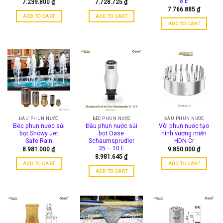
8 E
7.239.800
₫
7.728.725
₫
7.766.885
₫
ADD TO CART
ADD TO CART
ADD TO CART
ĐẦU PHUN NƯỚC
BÉC PHUN NƯỚC
ĐẦU PHUN NƯỚC
Béc phun nước sủi
Đầu phun nước sủi
Vòi phun nước tạo
bọt Snowy Jet
bọt Oase
hình vương miện
Safe Rain
Schaumsprudler
HDN-Cr
35 – 10 E
8.981.000
₫
9.850.000
₫
8.981.645
₫
ADD TO CART
ADD TO CART
ADD TO CART