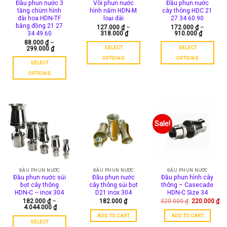
Đầu phun nước 3
Vòi phun nước
Đầu phun nước
on
on
tầng chùm hình
hình nấm HDN-M
cây thông HDC 21
the
the
đài hoa HDN-TF
loại dài
27 34 60 90
product
product
bằng đồng 21 27
127.000
₫
–
172.000
₫
–
318.000
₫
910.000
₫
34 49 60
page
page
88.000
₫
–
SELECT
SELECT
299.000
₫
OPTIONS
OPTIONS
SELECT
This
This
OPTIONS
product
product
This
has
has
product
multiple
multiple
has
variants.
variants.
multiple
The
The
variants.
Sale!
options
options
The
may
may
options
be
be
may
chosen
chosen
be
on
on
chosen
ĐẦU PHUN NƯỚC
ĐẦU PHUN NƯỚC
ĐẦU PHUN NƯỚC
the
the
Đầu phun nước sủi
Đầu phun nước
Đầu phun hình cây
on
product
product
bọt cây thông
cây thông sủi bọt
thông – Casecade
the
HDN-C – inox 304
D21 inox 304
HDN-C Size 34
page
page
product
Original
182.000
₫
–
182.000
₫
320.000
₫
220.000
₫
Current
price
4.044.000
₫
page
price
was:
ADD TO CART
ADD TO CART
is:
320.000 ₫.
SELECT
220.000 ₫.