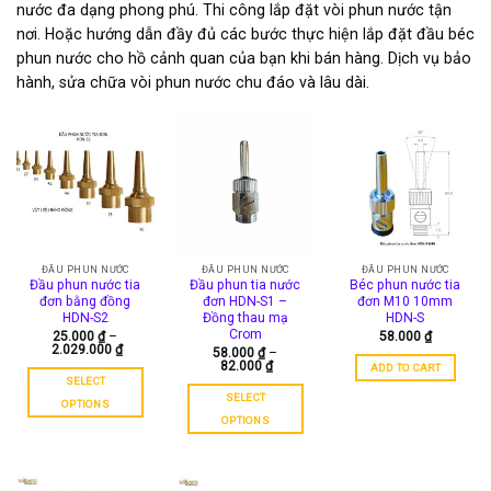
nước đa dạng phong phú. Thi công lắp đặt vòi phun nước tận
nơi. Hoặc hướng dẫn đầy đủ các bước thực hiện lắp đặt đầu béc
phun nước cho hồ cảnh quan của bạn khi bán hàng. Dịch vụ bảo
hành, sửa chữa vòi phun nước chu đáo và lâu dài.
ĐẦU PHUN NƯỚC
ĐẦU PHUN NƯỚC
ĐẦU PHUN NƯỚC
Đầu phun nước tia
Đầu phun tia nước
Béc phun nước tia
đơn bằng đồng
đơn HDN-S1 –
đơn M10 10mm
HDN-S2
Đồng thau mạ
HDN-S
Crom
25.000
₫
–
58.000
₫
2.029.000
₫
58.000
₫
–
82.000
₫
ADD TO CART
SELECT
SELECT
OPTIONS
OPTIONS
This
This
product
product
has
has
multiple