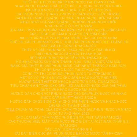
THIẾT KẾ THI CÔNG ĐÀI PHUN NƯỚC TẠI THANH HOÁ
NHẠC NƯỚC THANH HOÁ THIẾT KẾ THI CÔNG CHUYÊN NGHIỆP
ĐÀI PHUN NƯỚC THANH HOÁ THIẾT KẾ THI CÔNG
ĐÀI PHUN NƯỚC QUẢNG TRƯỜNG PHAN NGỌC HIỂN CÀ MAU
SÀN NHẠC NƯỚC QUẢNG TRƯỜNG PHAN NGỌC HIỂN CÀ MAU
NHẠC NƯỚC CÀ MAU QUẢNG TRƯỜNG PHAN NGỌC HIỂN
NHẠC NƯỚC SỐ 1 VIỆT NAM
AIR BAG TRONG BƠM CHÌM LÀM BẰNG VẬT LIỆU NBR NGHĨA LÀ GÌ?
CABLE SEAL BỘ LÀM KÍN CÁP ĐIỆN BƠM CHÌM
BALL BEARING VÒNG BI BƠM CHÌM
CẦU TẠO BƠM CHÌM
THIẾT BỊ ĐÀI PHUN NƯỚC 2025
MẪU ĐÀI PHUN NƯỚC ĐẸP THÁNG 10
BÁO GIÁ THI CÔNG NHẠC NƯỚC
THIẾT KẾ ĐÀI PHUN NƯỚC PHAO NỔI HỒ GƯƠM HÀ NỘI
ĐÀI PHUN NƯỚC SẦM SƠN THANH HOÁ
HỆ THỐNG NHẠC NƯỚC SẦM SƠN THANH HOÁ
HỒ NHẠC NƯỚC SẦM SƠN THANH HOÁ
NHẠC NƯỚC SẦM SƠN
BẢNG GIÁ THIẾT BỊ ĐÀI PHUN NƯỚC CẬP NHẬT THÁNG 2 NĂM 2026
THI CÔNG NHẠC NƯỚC TẠI TPHCM SỐ 1
CÔNG TY THI CÔNG ĐÀI PHUN NƯỚC TẠI TPHCM SỐ 1
MỘT SỐ VÒI PHUN NƯỚC CHO SÀN NHẠC NƯỚC PHỔ BIẾN
HƯỚNG DẪN THIẾT KẾ NHẠC NƯỚC TỪ A ĐẾN Z NĂM 2026
TIÊU CHUẨN AN TOÀN CHO ĐÈN LED ÂM DƯỚI NƯỚC CỦA ĐÀI PHUN
NƯỚC VÀ NHẠC NƯỚC NĂM 2026
HƯỚNG DẪN CHỌN VÒI PHUN NƯỚC CHO ĐÀI PHUN NƯỚC VÀ NHẠC
NƯỚC CẬP NHẬT THÁNG 3/2026
HƯỚNG DẪN CHỌN BƠM CHÌM CHO ĐÀI PHUN NƯỚC VÀ NHẠC NƯỚC
CHUẨN KỸ THUẬT 2026
TIÊU CHUẨN AN TOÀN CỦA BƠM CHÌM TRONG ĐÀI PHUN NƯỚC VÀ NHẠC
NƯỚC TỪ A–Z NĂM 2026
CÁC LOẠI MÁY TĂM NƯỚC PHỔ BIẾN TẠI VIỆT NAM NĂM 2026
CÁC THƯƠNG HIỆU MÁY TĂM NƯỚC PHỔ BIẾN TẠI VIỆT NAM THÁNG 3
NĂM 2026
CÁC LOẠI THÉP KHÔNG GHỈ
CÀI ĐẶT BIẾN CHO ĐÀI PHUN NƯỚC & NHẠC NƯỚC TẦN FR-CS84