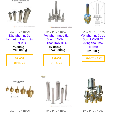
multiple
variants.
variants.
The
The
options
options
may
may
be
be
chosen
chosen
ĐẦU PHUN NƯỚC
ĐẦU PHUN NƯỚC
HÀNG CHÍNH HÃNG
on
Đầu phun nước
Vòi phun nước tia
Vòi phun nước tia
on
the
hình nấm loại ngắn
đơn HDN-S2 –
đơn HDN-S1 21
the
product
HDN-M-S
Thân inox 304
đồng thau mạ
product
crome
75.000
₫
–
82.000
₫
–
page
290.000
₫
3.540.000
₫
82.000
₫
page
SELECT
SELECT
ADD TO CART
OPTIONS
OPTIONS
This
This
product
product
has
has
multiple
multiple
variants.
variants.
The
The
options
options
may
may
be
be
chosen
chosen
ĐẦU PHUN NƯỚC
ĐẦU PHUN NƯỚC
ĐẦU PHUN NƯỚC