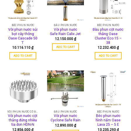
BÉC PHUN NƯỚC
ĐẦU PHUN NƯỚC
BÉC PHUN NƯỚC
Vòi phun nước sủi
Vòi phun nước
Đầu phun cột nước
bọt cây thông
Safe Rain Calix Jet
thẳng Oase
Oase Cascade 50
Cluster Eco 15 –
12.150.000
₫
T
38
ADD TO CART
10.116.110
₫
12.232.400
₫
ADD TO CART
ADD TO CART
VÒI PHUN NƯỚC CỔ ĐIỂN
ĐẦU PHUN NƯỚC
BÉC PHUN NƯỚC
Vòi phun nước cột
Vòi phun nước
Béc phun nước
thẳng đứng nhiều
Cyclone Safe Rain
hình nấm Oase
tia đơn HDN-N
Lava 25 – 5 E
12.890.000
₫
12.856.000
₫
13.235.293
₫