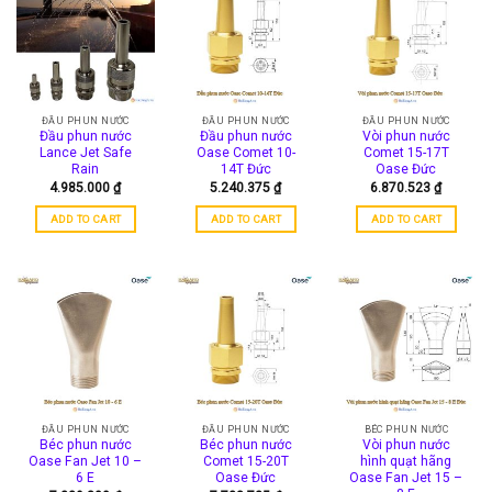
ĐẦU PHUN NƯỚC
ĐẦU PHUN NƯỚC
ĐẦU PHUN NƯỚC
Đầu phun nước
Đầu phun nước
Vòi phun nước
Lance Jet Safe
Oase Comet 10-
Comet 15-17T
Rain
14T Đức
Oase Đức
4.985.000
₫
5.240.375
₫
6.870.523
₫
ADD TO CART
ADD TO CART
ADD TO CART
ĐẦU PHUN NƯỚC
ĐẦU PHUN NƯỚC
BÉC PHUN NƯỚC
Béc phun nước
Béc phun nước
Vòi phun nước
Oase Fan Jet 10 –
Comet 15-20T
hình quạt hãng
6 E
Oase Đức
Oase Fan Jet 15 –