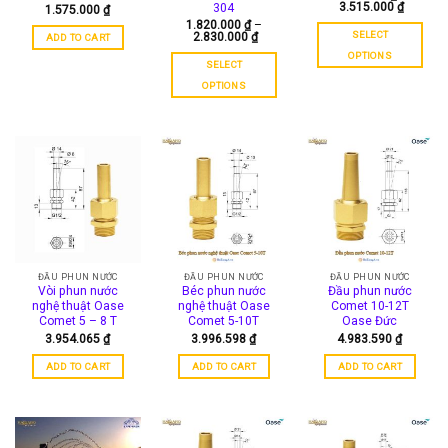
3.515.000
₫
product
304
1.575.000
₫
page
1.820.000
₫
–
page
SELECT
2.830.000
₫
ADD TO CART
OPTIONS
SELECT
This
OPTIONS
product
This
has
product
multiple
has
variants.
multiple
The
variants.
options
The
may
options
be
may
chosen
be
on
chosen
ĐẦU PHUN NƯỚC
ĐẦU PHUN NƯỚC
ĐẦU PHUN NƯỚC
the
Vòi phun nước
Béc phun nước
Đầu phun nước
on
product
nghệ thuật Oase
nghệ thuật Oase
Comet 10-12T
the
Comet 5 – 8 T
Comet 5-10T
Oase Đức
page
product
3.954.065
₫
3.996.598
₫
4.983.590
₫
page
ADD TO CART
ADD TO CART
ADD TO CART