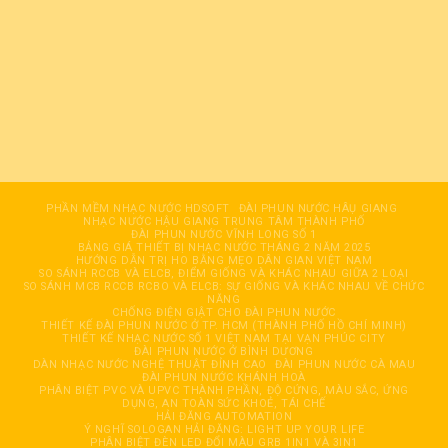
PHẦN MỀM NHẠC NƯỚC HDSOFT
ĐÀI PHUN NƯỚC HÂỤ GIANG
NHẠC NƯỚC HẬU GIANG TRUNG TÂM THÀNH PHỐ
ĐÀI PHUN NƯỚC VĨNH LONG SỐ 1
BẢNG GIÁ THIẾT BỊ NHẠC NƯỚC THÁNG 2 NĂM 2025
HƯỚNG DẪN TRỊ HO BẰNG MẸO DÂN GIAN VIỆT NAM
SO SÁNH RCCB VÀ ELCB, ĐIỂM GIỐNG VÀ KHÁC NHAU GIỮA 2 LOẠI
SO SÁNH MCB RCCB RCBO VÀ ELCB: SỰ GIỐNG VÀ KHÁC NHAU VỀ CHỨC
NĂNG
CHỐNG ĐIỆN GIẬT CHO ĐÀI PHUN NƯỚC
THIẾT KẾ ĐÀI PHUN NƯỚC Ở TP. HCM (THÀNH PHỐ HỒ CHÍ MINH)
THIẾT KẾ NHẠC NƯỚC SỐ 1 VIỆT NAM TẠI VẠN PHÚC CITY
ĐÀI PHUN NƯỚC Ở BÌNH DƯƠNG
DÀN NHẠC NƯỚC NGHỆ THUẬT ĐỈNH CAO
ĐÀI PHUN NƯỚC CÀ MAU
ĐÀI PHUN NƯỚC KHÁNH HOÀ
PHÂN BIỆT PVC VÀ UPVC THÀNH PHẦN, ĐỘ CỨNG, MÀU SẮC, ỨNG
DỤNG, AN TOÀN SỨC KHOẺ, TÁI CHẾ
HẢI ĐĂNG AUTOMATION
Ý NGHĨ SOLOGAN HẢI ĐĂNG: LIGHT UP YOUR LIFE
PHÂN BIỆT ĐÈN LED ĐỔI MÀU GRB 1IN1 VÀ 3IN1