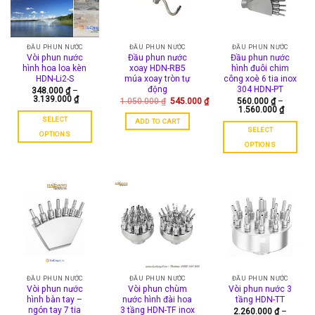
may
options
be
may
chosen
be
on
chosen
ĐẦU PHUN NƯỚC
ĐẦU PHUN NƯỚC
ĐẦU PHUN NƯỚC
the
Vòi phun nước
Đầu phun nước
Đầu phun nước
on
hình hoa loa kèn
xoay HDN-RB5
hình đuôi chim
product
the
HDN-Li2-S
múa xoay tròn tự
công xoè 6 tia inox
page
product
động
304 HDN-PT
348.000
₫
–
3.139.000
₫
Original
1.050.000
₫
545.000
₫
560.000
₫
–
page
Current
price
1.560.000
₫
price
was:
SELECT
ADD TO CART
is:
1.050.000 ₫.
SELECT
545.000 ₫.
OPTIONS
OPTIONS
This
This
product
product
has
has
multiple
multiple
variants.
variants.
The
The
options
options
may
may
be
be
chosen
chosen
ĐẦU PHUN NƯỚC
ĐẦU PHUN NƯỚC
ĐẦU PHUN NƯỚC
on
Vòi phun nước
Vòi phun chùm
Vòi phun nước 3
on
the
hình bàn tay –
nước hình đài hoa
tầng HDN-TT
the
product
ngón tay 7 tia
3 tầng HDN-TF inox
2.260.000
₫
–