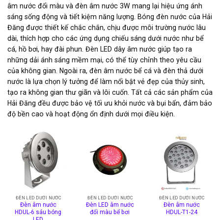
âm nước đổi màu và đèn âm nước 3W mang lại hiệu ứng ánh
sáng sống động và tiết kiệm năng lượng. Bóng đèn nước của Hải
Đăng được thiết kế chắc chắn, chịu được môi trường nước lâu
dài, thích hợp cho các ứng dụng chiếu sáng dưới nước như bể
cá, hồ bơi, hay đài phun. Đèn LED dây âm nước giúp tạo ra
những dải ánh sáng mềm mại, có thể tùy chỉnh theo yêu cầu
của không gian. Ngoài ra, đèn âm nước bể cá và đèn thả dưới
nước là lựa chọn lý tưởng để làm nổi bật vẻ đẹp của thủy sinh,
tạo ra không gian thư giãn và lôi cuốn. Tất cả các sản phẩm của
Hải Đăng đều được bảo vệ tối ưu khỏi nước và bụi bẩn, đảm bảo
độ bền cao và hoạt động ổn định dưới mọi điều kiện.
ĐÈN LED DƯỚI NƯỚC
ĐÈN LED DƯỚI NƯỚC
ĐÈN LED DƯỚI NƯỚC
Đèn âm nước
Đèn LED âm nước
Đèn âm nước
HDUL-6 sáu bóng
đổi màu bể bơi
HDUL-T1-24
LED