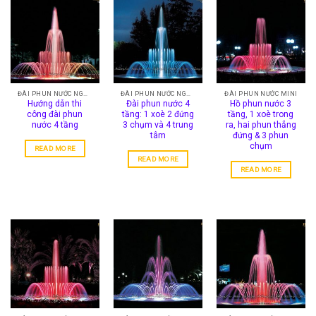
ĐÀI PHUN NƯỚC NGHỆ THUẬT
ĐÀI PHUN NƯỚC NGHỆ THUẬT
ĐÀI PHUN NƯỚC MINI
Hướng dẫn thi
Đài phun nước 4
Hồ phun nước 3
công đài phun
tầng: 1 xoè 2 đứng
tầng, 1 xoè trong
nước 4 tầng
3 chụm và 4 trung
ra, hai phun thẳng
tâm
đứng & 3 phun
chụm
READ MORE
READ MORE
READ MORE