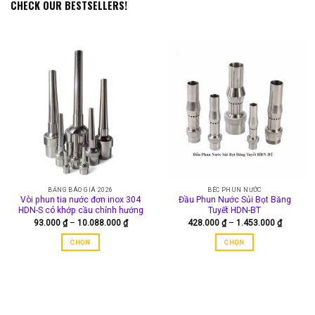
CHECK OUR BESTSELLERS!
BẢNG BÁO GIÁ 2026
BÉC PHUN NƯỚC
Vòi phun tia nước đơn inox 304
Đầu Phun Nước Sủi Bọt Băng
HDN-S có khớp cầu chỉnh hướng
Tuyết HDN-BT
Khoảng
Khoảng
93.000
₫
–
10.088.000
₫
428.000
₫
–
1.453.000
₫
giá:
giá:
từ
từ
CHỌN
CHỌN
93.000 ₫
428.000
đến
đến
Sản
Sản
10.088.000 ₫
1.453.00
phẩm
phẩm
này
này
có
có
nhiều
nhiều