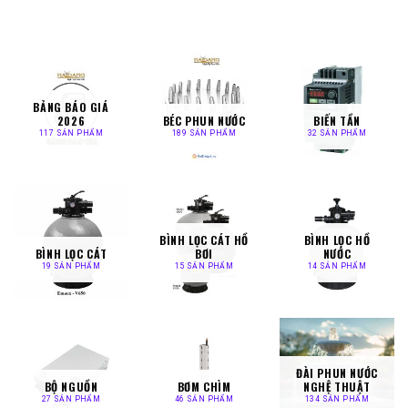
biến
biến
thể.
thể.
Các
Các
tùy
tùy
chọn
chọn
có
có
BẢNG BÁO GIÁ
thể
thể
2026
BÉC PHUN NƯỚC
BIẾN TẦN
được
được
117 SẢN PHẨM
189 SẢN PHẨM
32 SẢN PHẨM
chọn
chọn
trên
trên
trang
trang
sản
sản
phẩm
phẩm
BÌNH LỌC CÁT HỒ
BÌNH LỌC HỒ
BÌNH LỌC CÁT
BƠI
NƯỚC
19 SẢN PHẨM
15 SẢN PHẨM
14 SẢN PHẨM
ĐÀI PHUN NƯỚC
BỘ NGUỒN
BƠM CHÌM
NGHỆ THUẬT
27 SẢN PHẨM
46 SẢN PHẨM
134 SẢN PHẨM