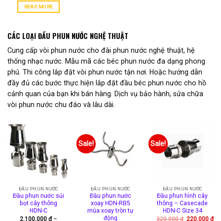
READ MORE
CÁC LOẠI ĐẦU PHUN NƯỚC NGHỆ THUẬT
Cung cấp vòi phun nước cho đài phun nước nghệ thuật, hệ
thống nhạc nước. Mẫu mã các béc phun nước đa dạng phong
phú. Thi công lắp đặt vòi phun nước tận nơi. Hoặc hướng dẫn
đầy đủ các bước thực hiện lắp đặt đầu béc phun nước cho hồ
cảnh quan của bạn khi bán hàng. Dịch vụ bảo hành, sửa chữa
vòi phun nước chu đáo và lâu dài.
Sale!
Sale!
ĐẦU PHUN NƯỚC
ĐẦU PHUN NƯỚC
ĐẦU PHUN NƯỚC
Đầu phun nước sủi
Đầu phun nước
Đầu phun hình cây
bọt cây thông
xoay HDN-RB5
thông – Casecade
HDN-C
múa xoay tròn tự
HDN-C Size 34
động
Original
2.100.000
₫
–
320.000
₫
220.000
₫