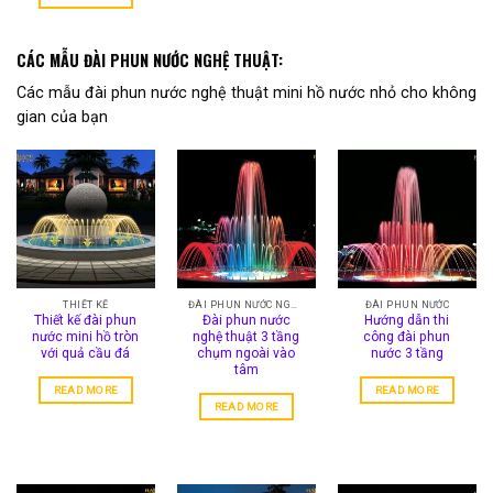
CÁC MẪU ĐÀI PHUN NƯỚC NGHỆ THUẬT:
Các mẫu đài phun nước nghệ thuật mini hồ nước nhỏ cho không
gian của bạn
THIẾT KẾ
ĐÀI PHUN NƯỚC NGHỆ THUẬT
ĐÀI PHUN NƯỚC
Thiết kế đài phun
Đài phun nước
Hướng dẫn thi
nước mini hồ tròn
nghệ thuật 3 tầng
công đài phun
với quả cầu đá
chụm ngoài vào
nước 3 tầng
tâm
READ MORE
READ MORE
READ MORE