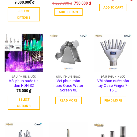
Current
price
9.000.000
₫
Original
1.250.000
₫
750.000
₫
price
was:
Current
price
ADD TO CART
is:
320.000 ₫.
price
was:
SELECT
ADD TO CART
220.000 ₫.
is:
1.250.000 ₫.
750.000 ₫.
OPTIONS
This
product
has
multiple
variants.
The
options
may
be
chosen
ĐẦU PHUN NƯỚC
ĐẦU PHUN NƯỚC
ĐẦU PHUN NƯỚC
Vòi phun nước tia
Vòi phun màn
Vòi phun nước bàn
on
đơn HDN-S2
nước Oase Water
tay Oase Finger 7-
the
Screen XL
15 E
73.000
₫
product
page
SELECT
READ MORE
READ MORE
OPTIONS
This
product
has
multiple
variants.