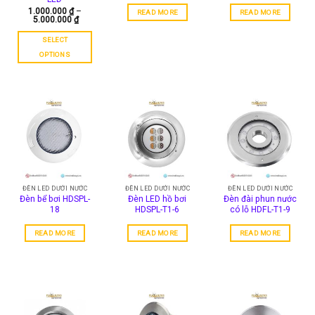
1.000.000
₫
–
READ MORE
READ MORE
5.000.000
₫
SELECT
OPTIONS
This
product
has
multiple
variants.
The
options
may
be
chosen
ĐÈN LED DƯỚI NƯỚC
ĐÈN LED DƯỚI NƯỚC
ĐÈN LED DƯỚI NƯỚC
Đèn bể bơi HDSPL-
Đèn LED hồ bơi
Đèn đài phun nước
on
18
HDSPL-T1-6
có lỗ HDFL-T1-9
the
product
READ MORE
READ MORE
READ MORE
page