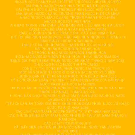
NHẠC NƯỚC THANH HOÁ THIẾT KẾ THI CÔNG CHUYÊN NGHIỆP
ĐÀI PHUN NƯỚC THANH HOÁ THIẾT KẾ THI CÔNG
ĐÀI PHUN NƯỚC QUẢNG TRƯỜNG PHAN NGỌC HIỂN CÀ MAU
SÀN NHẠC NƯỚC QUẢNG TRƯỜNG PHAN NGỌC HIỂN CÀ MAU
NHẠC NƯỚC CÀ MAU QUẢNG TRƯỜNG PHAN NGỌC HIỂN
NHẠC NƯỚC SỐ 1 VIỆT NAM
AIR BAG TRONG BƠM CHÌM LÀM BẰNG VẬT LIỆU NBR NGHĨA LÀ GÌ?
CABLE SEAL BỘ LÀM KÍN CÁP ĐIỆN BƠM CHÌM
BALL BEARING VÒNG BI BƠM CHÌM
CẦU TẠO BƠM CHÌM
THIẾT BỊ ĐÀI PHUN NƯỚC 2025
MẪU ĐÀI PHUN NƯỚC ĐẸP THÁNG 10
BÁO GIÁ THI CÔNG NHẠC NƯỚC
THIẾT KẾ ĐÀI PHUN NƯỚC PHAO NỔI HỒ GƯƠM HÀ NỘI
ĐÀI PHUN NƯỚC SẦM SƠN THANH HOÁ
HỆ THỐNG NHẠC NƯỚC SẦM SƠN THANH HOÁ
HỒ NHẠC NƯỚC SẦM SƠN THANH HOÁ
NHẠC NƯỚC SẦM SƠN
BẢNG GIÁ THIẾT BỊ ĐÀI PHUN NƯỚC CẬP NHẬT THÁNG 2 NĂM 2026
THI CÔNG NHẠC NƯỚC TẠI TPHCM SỐ 1
CÔNG TY THI CÔNG ĐÀI PHUN NƯỚC TẠI TPHCM SỐ 1
MỘT SỐ VÒI PHUN NƯỚC CHO SÀN NHẠC NƯỚC PHỔ BIẾN
HƯỚNG DẪN THIẾT KẾ NHẠC NƯỚC TỪ A ĐẾN Z NĂM 2026
TIÊU CHUẨN AN TOÀN CHO ĐÈN LED ÂM DƯỚI NƯỚC CỦA ĐÀI PHUN
NƯỚC VÀ NHẠC NƯỚC NĂM 2026
HƯỚNG DẪN CHỌN VÒI PHUN NƯỚC CHO ĐÀI PHUN NƯỚC VÀ NHẠC
NƯỚC CẬP NHẬT THÁNG 3/2026
HƯỚNG DẪN CHỌN BƠM CHÌM CHO ĐÀI PHUN NƯỚC VÀ NHẠC NƯỚC
CHUẨN KỸ THUẬT 2026
TIÊU CHUẨN AN TOÀN CỦA BƠM CHÌM TRONG ĐÀI PHUN NƯỚC VÀ NHẠC
NƯỚC TỪ A–Z NĂM 2026
CÁC LOẠI MÁY TĂM NƯỚC PHỔ BIẾN TẠI VIỆT NAM NĂM 2026
CÁC THƯƠNG HIỆU MÁY TĂM NƯỚC PHỔ BIẾN TẠI VIỆT NAM THÁNG 3
NĂM 2026
CÁC LOẠI THÉP KHÔNG GHỈ
CÀI ĐẶT BIẾN CHO ĐÀI PHUN NƯỚC & NHẠC NƯỚC TẦN FR-CS84
MITSHUBISHI