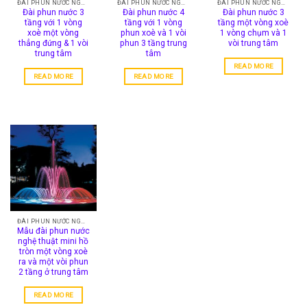
ĐÀI PHUN NƯỚC NGHỆ THUẬT
ĐÀI PHUN NƯỚC NGHỆ THUẬT
ĐÀI PHUN NƯỚC NGHỆ THUẬT
Đài phun nước 3
Đài phun nước 4
Đài phun nước 3
tầng với 1 vòng
tầng với 1 vòng
tầng một vòng xoè
xoè một vòng
phun xoè và 1 vòi
1 vòng chụm và 1
thẳng đứng & 1 vòi
phun 3 tầng trung
vòi trung tâm
trung tâm
tâm
READ MORE
READ MORE
READ MORE
ĐÀI PHUN NƯỚC NGHỆ THUẬT
Mẫu đài phun nước
nghệ thuật mini hồ
tròn một vòng xoè
ra và một vòi phun
2 tầng ở trung tâm
READ MORE