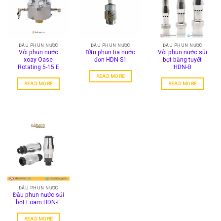
The
options
may
be
chosen
ĐẦU PHUN NƯỚC
ĐẦU PHUN NƯỚC
ĐẦU PHUN NƯỚC
Vòi phun nước
Đầu phun tia nước
Vòi phun nước sủi
on
xoay Oase
đơn HDN-S1
bọt băng tuyết
the
Rotating 5-15 E
HDN-B
product
READ MORE
page
READ MORE
READ MORE
ĐẦU PHUN NƯỚC
Đầu phun nước sủi
bọt Foam HDN-F
READ MORE