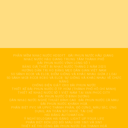
PHẦN MỀM NHẠC NƯỚC HDSOFT
ĐÀI PHUN NƯỚC HÂỤ GIANG
NHẠC NƯỚC HẬU GIANG TRUNG TÂM THÀNH PHỐ
ĐÀI PHUN NƯỚC VĨNH LONG SỐ 1
BẢNG GIÁ THIẾT BỊ NHẠC NƯỚC THÁNG 2 NĂM 2025
HƯỚNG DẪN TRỊ HO BẰNG MẸO DÂN GIAN VIỆT NAM
SO SÁNH RCCB VÀ ELCB, ĐIỂM GIỐNG VÀ KHÁC NHAU GIỮA 2 LOẠI
SO SÁNH MCB RCCB RCBO VÀ ELCB: SỰ GIỐNG VÀ KHÁC NHAU VỀ CHỨC
NĂNG
CHỐNG ĐIỆN GIẬT CHO ĐÀI PHUN NƯỚC
THIẾT KẾ ĐÀI PHUN NƯỚC Ở TP. HCM (THÀNH PHỐ HỒ CHÍ MINH)
THIẾT KẾ NHẠC NƯỚC SỐ 1 VIỆT NAM TẠI VẠN PHÚC CITY
ĐÀI PHUN NƯỚC Ở BÌNH DƯƠNG
DÀN NHẠC NƯỚC NGHỆ THUẬT ĐỈNH CAO
ĐÀI PHUN NƯỚC CÀ MAU
ĐÀI PHUN NƯỚC KHÁNH HOÀ
PHÂN BIỆT PVC VÀ UPVC THÀNH PHẦN, ĐỘ CỨNG, MÀU SẮC, ỨNG
DỤNG, AN TOÀN SỨC KHOẺ, TÁI CHẾ
HẢI ĐĂNG AUTOMATION
Ý NGHĨ SOLOGAN HẢI ĐĂNG: LIGHT UP YOUR LIFE
PHÂN BIỆT ĐÈN LED ĐỔI MÀU GRB 1IN1 VÀ 3IN1
THIẾT KẾ THI CÔNG ĐÀI PHUN NƯỚC TẠI THANH HOÁ