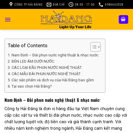
Skip
CÔNG TY HẢI ĐĂNG
ĐỊA CHỈ
08:00 - 17:00
0986662028
to
content
Table of Contents
Nam Định – Đài phun nước nghệ thuật & nhạc nước:
ĐÈN LED ÂM DƯỚI NƯỚC:
CÁC LOẠI ĐẦU PHUN NƯỚC NGHỆ THUẬT
CÁC MẪU ĐÀI PHUN NƯỚC NGHỆ THUẬT:
Các sản phẩm và dịch vụ của Hải Đăng bao gồm:
Tại sao chọn Hải Đăng?
Nam Định – Đài phun nước nghệ thuật & nhạc nước:
Công ty Hải Đăng là đơn vị hàng đầu tại Việt Nam chuyên cung
cấp các vật tư và thiết bị đài phun nước, nhạc nước cao cấp với
chất lượng tuyệt vời, độ bền cao và giá thành cạnh tranh. Với
nhiều năm kinh nghiệm trong ngành, Hải Đăng cam kết mang