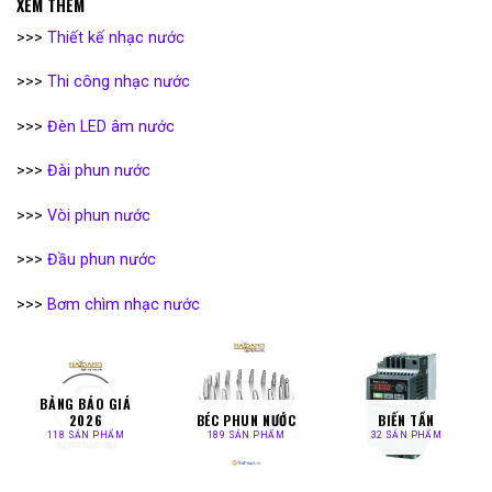
XEM THÊM
>>>
Thiết kế nhạc nước
>>>
Thi công nhạc nước
>>>
Đèn LED âm nước
>>>
Đài phun nước
>>>
Vòi phun nước
>>>
Đầu phun nước
>>>
Bơm chìm nhạc nước
BẢNG BÁO GIÁ
2026
BÉC PHUN NƯỚC
BIẾN TẦN
118 SẢN PHẨM
189 SẢN PHẨM
32 SẢN PHẨM