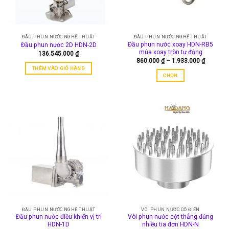
chọn
có
thể
được
ĐẦU PHUN NƯỚC NGHỆ THUẬT
ĐẦU PHUN NƯỚC NGHỆ THUẬT
chọn
Đầu phun nước xoay HDN-RB5
Đầu phun nước 2D HDN-2D
trên
múa xoay tròn tự động
136.545.000
₫
trang
Khoảng
860.000
₫
–
1.933.000
₫
giá:
sản
THÊM VÀO GIỎ HÀNG
từ
CHỌN
phẩm
860.000
đến
Sản
1.933.00
phẩm
này
có
nhiều
biến
thể.
Các
tùy
chọn
có
thể
được
ĐẦU PHUN NƯỚC NGHỆ THUẬT
VÒI PHUN NƯỚC CỔ ĐIỂN
chọn
Đầu phun nước điều khiển vị trí
Vòi phun nước cột thẳng đứng
trên
HDN-1D
nhiều tia đơn HDN-N