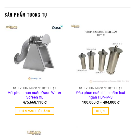
SẢN PHẨM TƯƠNG TỰ
ĐẦU PHUN NƯỚC NGHỆ THUẬT
ĐẦU PHUN NƯỚC NGHỆ THUẬT
Vòi phun màn nước Oase Water
Đầu phun nước hình nấm loại
Screen XL
ngắn HDN-M-S
Khoảng
475.668.110
₫
100.000
₫
–
404.000
₫
giá:
từ
THÊM VÀO GIỎ HÀNG
CHỌN
100.000 
đến
Sản
404.000 
phẩm
này
có