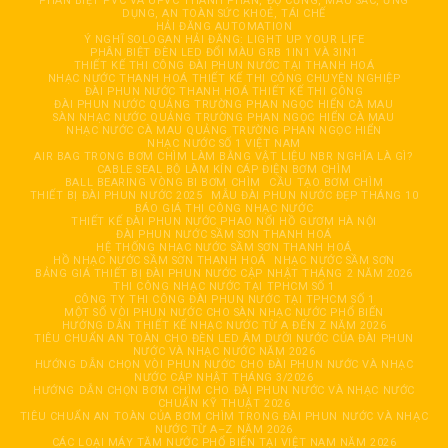
PHÂN BIỆT PVC VÀ UPVC THÀNH PHẦN, ĐỘ CỨNG, MÀU SẮC, ỨNG
DỤNG, AN TOÀN SỨC KHOẺ, TÁI CHẾ
HẢI ĐĂNG AUTOMATION
Ý NGHĨ SOLOGAN HẢI ĐĂNG: LIGHT UP YOUR LIFE
PHÂN BIỆT ĐÈN LED ĐỔI MÀU GRB 1IN1 VÀ 3IN1
THIẾT KẾ THI CÔNG ĐÀI PHUN NƯỚC TẠI THANH HOÁ
NHẠC NƯỚC THANH HOÁ THIẾT KẾ THI CÔNG CHUYÊN NGHIỆP
ĐÀI PHUN NƯỚC THANH HOÁ THIẾT KẾ THI CÔNG
ĐÀI PHUN NƯỚC QUẢNG TRƯỜNG PHAN NGỌC HIỂN CÀ MAU
SÀN NHẠC NƯỚC QUẢNG TRƯỜNG PHAN NGỌC HIỂN CÀ MAU
NHẠC NƯỚC CÀ MAU QUẢNG TRƯỜNG PHAN NGỌC HIỂN
NHẠC NƯỚC SỐ 1 VIỆT NAM
AIR BAG TRONG BƠM CHÌM LÀM BẰNG VẬT LIỆU NBR NGHĨA LÀ GÌ?
CABLE SEAL BỘ LÀM KÍN CÁP ĐIỆN BƠM CHÌM
BALL BEARING VÒNG BI BƠM CHÌM
CẦU TẠO BƠM CHÌM
THIẾT BỊ ĐÀI PHUN NƯỚC 2025
MẪU ĐÀI PHUN NƯỚC ĐẸP THÁNG 10
BÁO GIÁ THI CÔNG NHẠC NƯỚC
THIẾT KẾ ĐÀI PHUN NƯỚC PHAO NỔI HỒ GƯƠM HÀ NỘI
ĐÀI PHUN NƯỚC SẦM SƠN THANH HOÁ
HỆ THỐNG NHẠC NƯỚC SẦM SƠN THANH HOÁ
HỒ NHẠC NƯỚC SẦM SƠN THANH HOÁ
NHẠC NƯỚC SẦM SƠN
BẢNG GIÁ THIẾT BỊ ĐÀI PHUN NƯỚC CẬP NHẬT THÁNG 2 NĂM 2026
THI CÔNG NHẠC NƯỚC TẠI TPHCM SỐ 1
CÔNG TY THI CÔNG ĐÀI PHUN NƯỚC TẠI TPHCM SỐ 1
MỘT SỐ VÒI PHUN NƯỚC CHO SÀN NHẠC NƯỚC PHỔ BIẾN
HƯỚNG DẪN THIẾT KẾ NHẠC NƯỚC TỪ A ĐẾN Z NĂM 2026
TIÊU CHUẨN AN TOÀN CHO ĐÈN LED ÂM DƯỚI NƯỚC CỦA ĐÀI PHUN
NƯỚC VÀ NHẠC NƯỚC NĂM 2026
HƯỚNG DẪN CHỌN VÒI PHUN NƯỚC CHO ĐÀI PHUN NƯỚC VÀ NHẠC
NƯỚC CẬP NHẬT THÁNG 3/2026
HƯỚNG DẪN CHỌN BƠM CHÌM CHO ĐÀI PHUN NƯỚC VÀ NHẠC NƯỚC
CHUẨN KỸ THUẬT 2026
TIÊU CHUẨN AN TOÀN CỦA BƠM CHÌM TRONG ĐÀI PHUN NƯỚC VÀ NHẠC
NƯỚC TỪ A–Z NĂM 2026
CÁC LOẠI MÁY TĂM NƯỚC PHỔ BIẾN TẠI VIỆT NAM NĂM 2026