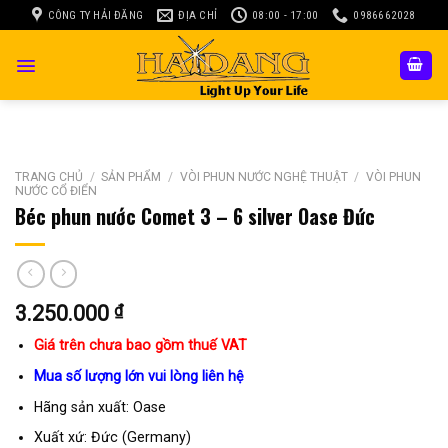
Skip
CÔNG TY HẢI ĐĂNG
ĐỊA CHỈ
08:00 - 17:00
0986662028
to
content
TRANG CHỦ
/
SẢN PHẨM
/
VÒI PHUN NƯỚC NGHỆ THUẬT
/
VÒI PHUN
NƯỚC CỔ ĐIỂN
Béc phun nước Comet 3 – 6 silver Oase Đức
3.250.000
₫
Giá trên chưa bao gồm thuế VAT
Mua số lượng lớn vui lòng liên hệ
Hãng sản xuất: Oase
Xuất xứ: Đức (Germany)