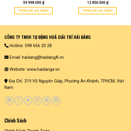
trang
59.998.000
₫
12.856.000
₫
sản
THÊM VÀO GIỎ HÀNG
THÊM VÀO GIỎ HÀNG
phẩm
CÔNG TY TNHH TỰ ĐỘNG HOÁ GIẢI TRÍ HẢI ĐĂNG
Hotline: 098 666 20 28
Email: haidang@haidangA.vn
Website: www.haidanga.vn
Địa Chỉ: 319 Võ Nguyên Giáp, Phường An Khánh, TPHCM, Việt
Nam
Chính Sách