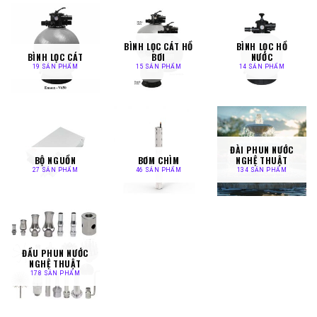
BÌNH LỌC CÁT HỒ
BÌNH LỌC HỒ
BÌNH LỌC CÁT
BƠI
NƯỚC
19 SẢN PHẨM
15 SẢN PHẨM
14 SẢN PHẨM
ĐÀI PHUN NƯỚC
BỘ NGUỒN
BƠM CHÌM
NGHỆ THUẬT
27 SẢN PHẨM
46 SẢN PHẨM
134 SẢN PHẨM
ĐẦU PHUN NƯỚC
NGHỆ THUẬT
178 SẢN PHẨM