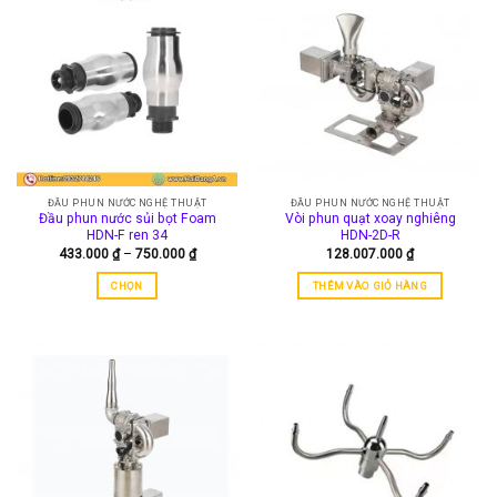
nhiều
biến
thể.
Các
tùy
chọn
có
thể
được
ĐẦU PHUN NƯỚC NGHỆ THUẬT
ĐẦU PHUN NƯỚC NGHỆ THUẬT
chọn
Đầu phun nước sủi bọt Foam
Vòi phun quạt xoay nghiêng
trên
HDN-F ren 34
HDN-2D-R
trang
Khoảng
433.000
₫
–
750.000
₫
128.007.000
₫
giá:
sản
từ
CHỌN
THÊM VÀO GIỎ HÀNG
phẩm
433.000 ₫
đến
Sản
750.000 ₫
phẩm
này
có
nhiều
biến
thể.
Các
tùy