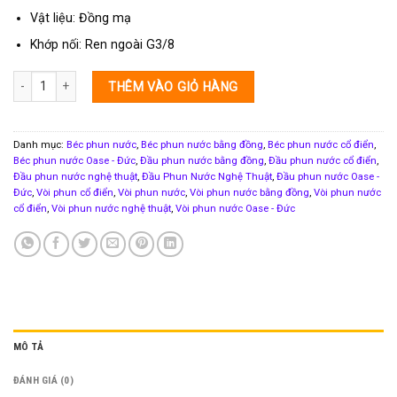
Vật liệu: Đồng mạ
Khớp nối: Ren ngoài G3/8
Béc phun nước Comet 3 - 6 silver Oase Đức số lượng
THÊM VÀO GIỎ HÀNG
Danh mục:
Béc phun nước
,
Béc phun nước bằng đồng
,
Béc phun nước cổ điển
,
Béc phun nước Oase - Đức
,
Đầu phun nước bằng đồng
,
Đầu phun nước cổ điển
,
Đầu phun nước nghệ thuật
,
Đầu Phun Nước Nghệ Thuật
,
Đầu phun nước Oase -
Đức
,
Vòi phun cổ điển
,
Vòi phun nước
,
Vòi phun nước bằng đồng
,
Vòi phun nước
cổ điển
,
Vòi phun nước nghệ thuật
,
Vòi phun nước Oase - Đức
MÔ TẢ
ĐÁNH GIÁ (0)