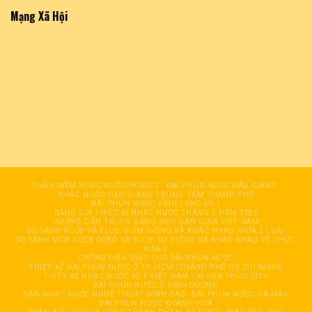
Mạng Xã Hội
PHẦN MỀM NHẠC NƯỚC HDSOFT
ĐÀI PHUN NƯỚC HÂỤ GIANG
NHẠC NƯỚC HẬU GIANG TRUNG TÂM THÀNH PHỐ
ĐÀI PHUN NƯỚC VĨNH LONG SỐ 1
BẢNG GIÁ THIẾT BỊ NHẠC NƯỚC THÁNG 2 NĂM 2025
HƯỚNG DẪN TRỊ HO BẰNG MẸO DÂN GIAN VIỆT NAM
SO SÁNH RCCB VÀ ELCB, ĐIỂM GIỐNG VÀ KHÁC NHAU GIỮA 2 LOẠI
SO SÁNH MCB RCCB RCBO VÀ ELCB: SỰ GIỐNG VÀ KHÁC NHAU VỀ CHỨC
NĂNG
CHỐNG ĐIỆN GIẬT CHO ĐÀI PHUN NƯỚC
THIẾT KẾ ĐÀI PHUN NƯỚC Ở TP. HCM (THÀNH PHỐ HỒ CHÍ MINH)
THIẾT KẾ NHẠC NƯỚC SỐ 1 VIỆT NAM TẠI VẠN PHÚC CITY
ĐÀI PHUN NƯỚC Ở BÌNH DƯƠNG
DÀN NHẠC NƯỚC NGHỆ THUẬT ĐỈNH CAO
ĐÀI PHUN NƯỚC CÀ MAU
ĐÀI PHUN NƯỚC KHÁNH HOÀ