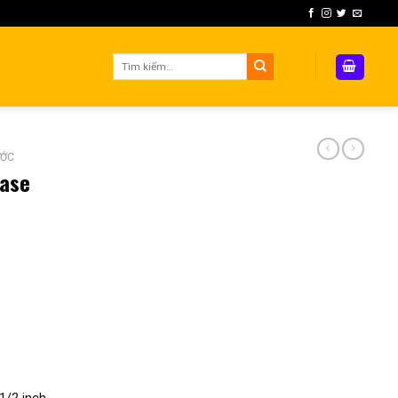
Tìm
kiếm:
ƯỚC
Oase
1/2 inch