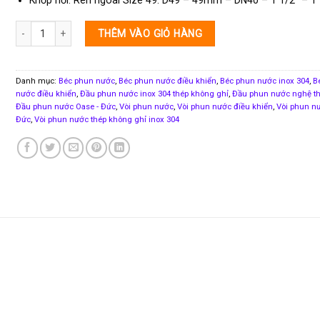
Vòi phun nước Jumping Jet Rainbow Flash Oase số lượng
THÊM VÀO GIỎ HÀNG
Danh mục:
Béc phun nước
,
Béc phun nước điều khiển
,
Béc phun nước inox 304
,
B
nước điều khiển
,
Đầu phun nước inox 304 thép không ghỉ
,
Đầu phun nước nghệ th
Đầu phun nước Oase - Đức
,
Vòi phun nước
,
Vòi phun nước điều khiển
,
Vòi phun n
Đức
,
Vòi phun nước thép không ghỉ inox 304