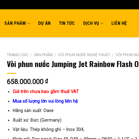
SẢN PHẨM
DỰ ÁN
TIN TỨC
DỊCH VỤ
LIÊN HỆ
TRANG CHỦ
/
SẢN PHẨM
/
VÒI PHUN NƯỚC NGHỆ THUẬT
/
VÒI PHUN N
Vòi phun nước Jumping Jet Rainbow Flash 
658.000.000
₫
Giá trên chưa bao gồm thuế VAT
Mua số lượng lớn vui lòng liên hệ
Hãng sản xuất: Oase
Xuất xứ: Đức (Germany)
Vật liệu: Thép không ghỉ – Inox 304,
Khớp nối: Ren ngoài Size 49: D49 – 49mm – DN40 – 1 1/2″ – 1 