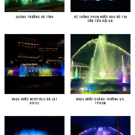
QUẢNG TRƯỜNG HÀ TĨNH
HỆ THỐNG PHUN NƯỚC KHU ĐÔ THỊ
CỒN TIẾN HỘI AN.
NHẠC NƯỚC MERPERLE ĐÀ LẠT
NHẠC NƯỚC QUẢNG TRƯỜNG Q4,
HOTEL
TPHCM