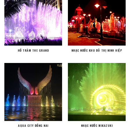
HỒ TRÀM THE GRAND
NHẠC NƯỚC KHU ĐÔ THỊ NINH HIỆP
AQUA CITY ĐỒNG NAI
NHẠC NƯỚC MIKAZUKI