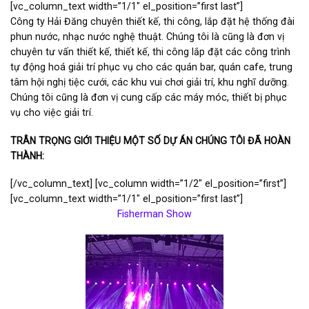
[vc_column_text width=”1/1″ el_position=”first last”]
Công ty Hải Đăng chuyên thiết kế, thi công, lắp đặt hệ thống đài
phun nước, nhạc nước nghệ thuật. Chúng tôi là cũng là đơn vị
chuyên tư vấn thiết kế, thiết kế, thi công lắp đặt các công trình
tự động hoá giải trí phục vụ cho các quán bar, quán cafe, trung
tâm hội nghị tiệc cưới, các khu vui chơi giải trí, khu nghĩ dưỡng.
Chúng tôi cũng là đơn vị cung cấp các máy móc, thiết bị phục
vụ cho việc giải trí.
TRÂN TRỌNG GIỚI THIỆU MỘT SỐ DỰ ÁN CHÚNG TÔI ĐÃ HOÀN
THÀNH:
[/vc_column_text] [vc_column width=”1/2″ el_position=”first”]
[vc_column_text width=”1/1″ el_position=”first last”]
Fisherman Show