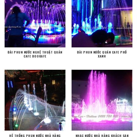
ĐÀI PHUN NƯỚC NGHỆ THUẬT QUÁN
ĐÀI PHUN NƯỚC QUÁN CAFE PHỐ
CAFE BOOKAFE
XANH
HỆ THỐNG PHUN NƯỚC NHÀ HÀNG
NHẠC NƯỚC NHÀ HÀNG KHÁCH SẠN