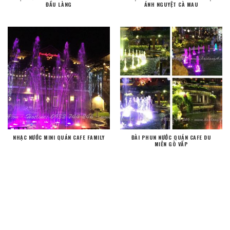
ĐẦU LÀNG
ÁNH NGUYỆT CÀ MAU
NHẠC NƯỚC MINI QUÁN CAFE FAMILY
ĐÀI PHUN NƯỚC QUÁN CAFE DU
MIÊN GÒ VẤP