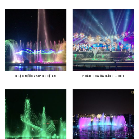
NHẠC NƯỚC VSIP NGHỆ AN
PHÁO HOA ĐÀ NĂNG – DIFF