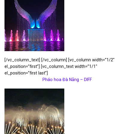
[/vc_column_text] [/vc_column] [vc_column width=”1/2″
el_position=”first”] [vc_column_text width=”1/1″
el_position=”first last”]
Pháo hoa Đà Nẵng – DIFF