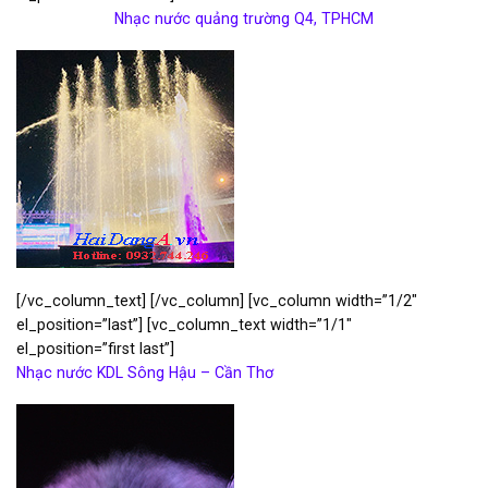
Nhạc nước quảng trường Q4, TPHCM
[/vc_column_text] [/vc_column] [vc_column width=”1/2″
el_position=”last”] [vc_column_text width=”1/1″
el_position=”first last”]
Nhạc nước KDL Sông Hậu – Cần Thơ