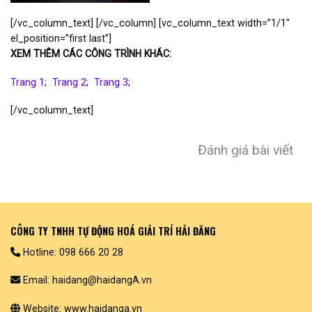
[/vc_column_text] [/vc_column] [vc_column_text width=”1/1″
el_position=”first last”]
XEM THÊM CÁC CÔNG TRÌNH KHÁC:
Trang 1
;
Trang 2
;
Trang 3
;
[/vc_column_text]
Đánh giá bài viết
CÔNG TY TNHH TỰ ĐỘNG HOÁ GIẢI TRÍ HẢI ĐĂNG
Hotline: 098 666 20 28
Email: haidang@haidangA.vn
Website: www.haidanga.vn