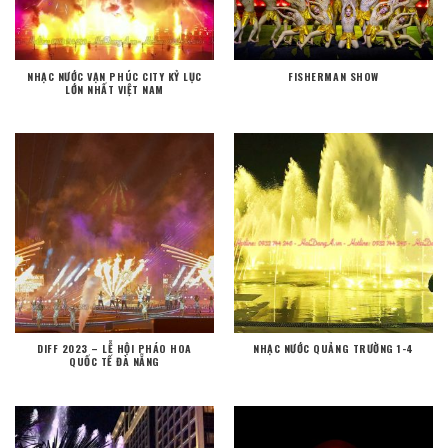
NHẠC NƯỚC VẠN PHÚC CITY KỶ LỤC
FISHERMAN SHOW
LỚN NHẤT VIỆT NAM
DIFF 2023 – LỄ HỘI PHÁO HOA
NHẠC NƯỚC QUẢNG TRƯỜNG 1-4
QUỐC TẾ ĐÀ NẴNG