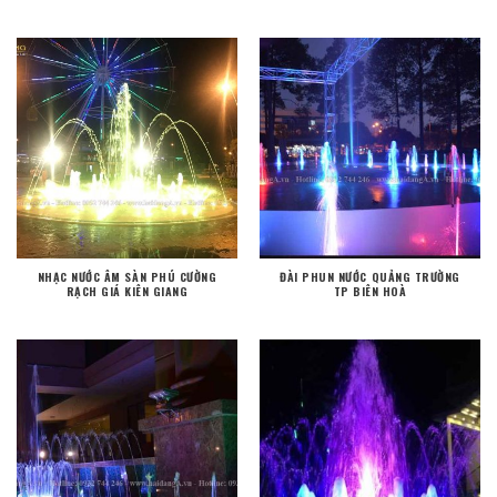
NHẠC NƯỚC ÂM SÀN PHÚ CƯỜNG
ĐÀI PHUN NƯỚC QUẢNG TRƯỜNG
RẠCH GIÁ KIÊN GIANG
TP BIÊN HOÀ