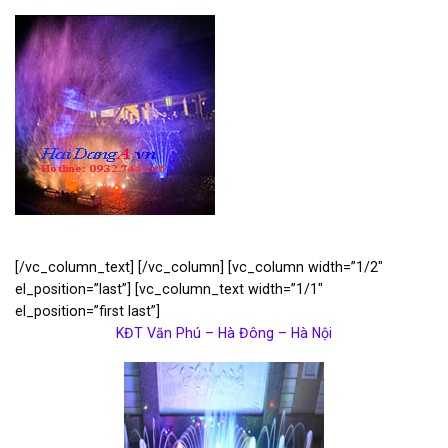
[/vc_column_text] [/vc_column] [vc_column width=”1/2″
el_position=”last”] [vc_column_text width=”1/1″
el_position=”first last”]
KĐT Văn Phú – Hà Đông – Hà Nội