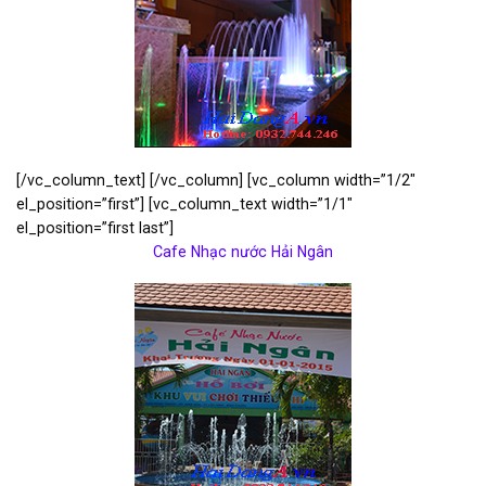
[/vc_column_text] [/vc_column] [vc_column width=”1/2″
el_position=”first”] [vc_column_text width=”1/1″
el_position=”first last”]
Cafe Nhạc nước Hải Ngân