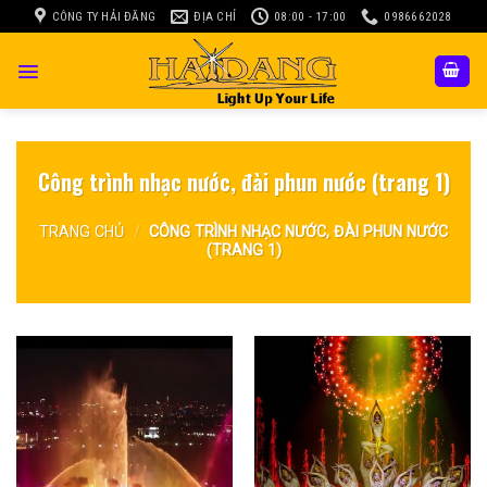
Skip
CÔNG TY HẢI ĐĂNG
ĐỊA CHỈ
08:00 - 17:00
0986662028
to
content
Công trình nhạc nước, đài phun nước (trang 1)
TRANG CHỦ
/
CÔNG TRÌNH NHẠC NƯỚC, ĐÀI PHUN NƯỚC
(TRANG 1)