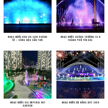
NHẠC NƯỚC KHU DU LỊCH HOÀNG
NHẠC NƯỚC QUẢNG TRƯỜNG 19-8
TỬ – SÔNG HẬU CẦN THƠ.
THÀNH PHỐ YÊN BÁI.
NHẠC NƯỚC ISG IMPERIA SKY
NHẠC NƯỚC ĐÀ NẴNG DIFF 2018
GARDEN