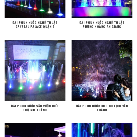
ĐÀI PHUN NƯỚC NGHỆ THUẬT
ĐÀI PHUN NƯỚC NGHỆ THUẬT
CRYSTAL PALACE QUẬN 7
PHỤNG HOÀNG AN GIANG
ĐÀI PHUN NƯỚC SÂN VƯỜN BIỆT
ĐÀI PHUN NƯỚC KHU DU LỊCH VĂN
THỰ MR THÀNH
THÁNH