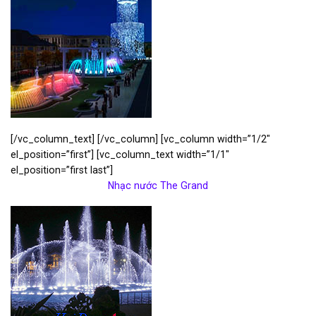
[/vc_column_text] [/vc_column] [vc_column width=”1/2″
el_position=”first”] [vc_column_text width=”1/1″
el_position=”first last”]
Nhạc nước The Grand