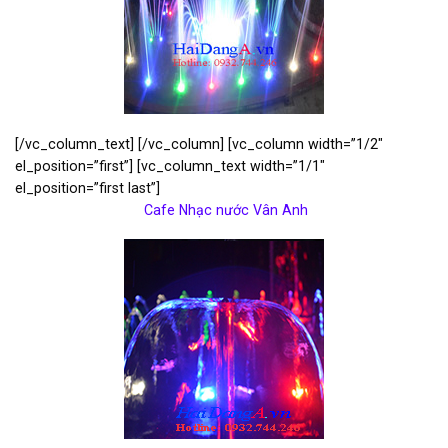
[/vc_column_text] [/vc_column] [vc_column width=”1/2″
el_position=”first”] [vc_column_text width=”1/1″
el_position=”first last”]
Cafe Nhạc nước Vân Anh