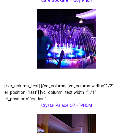
Cafe Bookafe – Quy Nhơn
[/vc_column_text] [/vc_column] [vc_column width=”1/2″
el_position=”last”] [vc_column_text width=”1/1″
el_position=”first last”]
Crystal Palace Q7 -TPHCM