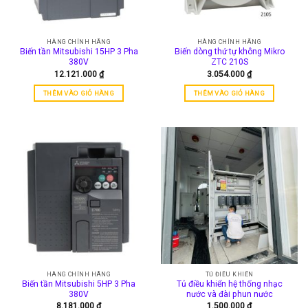
HÀNG CHÍNH HÃNG
HÀNG CHÍNH HÃNG
Biến tần Mitsubishi 15HP 3 Pha
Biến dòng thứ tự không Mikro
380V
ZTC 210S
12.121.000
₫
3.054.000
₫
THÊM VÀO GIỎ HÀNG
THÊM VÀO GIỎ HÀNG
HÀNG CHÍNH HÃNG
TỦ ĐIỀU KHIỂN
Biến tần Mitsubishi 5HP 3 Pha
Tủ điều khiển hệ thống nhạc
380V
nước và đài phun nước
8.181.000
₫
1.500.000
₫