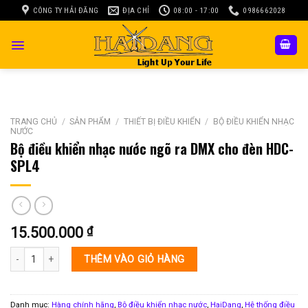
Skip
CÔNG TY HẢI ĐĂNG
ĐỊA CHỈ
08:00 - 17:00
0986662028
to
content
TRANG CHỦ
/
SẢN PHẨM
/
THIẾT BỊ ĐIỀU KHIỂN
/
BỘ ĐIỀU KHIỂN NHẠC
NƯỚC
Bộ điều khiển nhạc nước ngõ ra DMX cho đèn HDC-
SPL4
15.500.000
₫
Bộ điều khiển nhạc nước ngõ ra DMX cho đèn HDC-SPL4 số lượng
THÊM VÀO GIỎ HÀNG
Danh mục:
Hàng chính hãng
,
Bộ điều khiển nhạc nước
,
HaiDang
,
Hệ thống điều