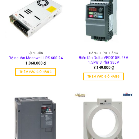
BỘ NGUỒN
HÀNG CHÍNH HÃNG
Biến tần Delta VFD015EL43A
Bộ nguồn Meanwell LRS-600-24
1.5kW 3 Pha 380V
1.068.000
₫
3.149.000
₫
THÊM VÀO GIỎ HÀNG
THÊM VÀO GIỎ HÀNG