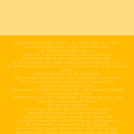
PHẦN MỀM NHẠC NƯỚC HDSOFT
ĐÀI PHUN NƯỚC HÂỤ GIANG
NHẠC NƯỚC HẬU GIANG TRUNG TÂM THÀNH PHỐ
ĐÀI PHUN NƯỚC VĨNH LONG SỐ 1
BẢNG GIÁ THIẾT BỊ NHẠC NƯỚC THÁNG 2 NĂM 2025
HƯỚNG DẪN TRỊ HO BẰNG MẸO DÂN GIAN VIỆT NAM
SO SÁNH RCCB VÀ ELCB, ĐIỂM GIỐNG VÀ KHÁC NHAU GIỮA 2 LOẠI
SO SÁNH MCB RCCB RCBO VÀ ELCB: SỰ GIỐNG VÀ KHÁC NHAU VỀ CHỨC
NĂNG
CHỐNG ĐIỆN GIẬT CHO ĐÀI PHUN NƯỚC
THIẾT KẾ ĐÀI PHUN NƯỚC Ở TP. HCM (THÀNH PHỐ HỒ CHÍ MINH)
THIẾT KẾ NHẠC NƯỚC SỐ 1 VIỆT NAM TẠI VẠN PHÚC CITY
ĐÀI PHUN NƯỚC Ở BÌNH DƯƠNG
DÀN NHẠC NƯỚC NGHỆ THUẬT ĐỈNH CAO
ĐÀI PHUN NƯỚC CÀ MAU
ĐÀI PHUN NƯỚC KHÁNH HOÀ
PHÂN BIỆT PVC VÀ UPVC THÀNH PHẦN, ĐỘ CỨNG, MÀU SẮC, ỨNG
DỤNG, AN TOÀN SỨC KHOẺ, TÁI CHẾ
HẢI ĐĂNG AUTOMATION
Ý NGHĨ SOLOGAN HẢI ĐĂNG: LIGHT UP YOUR LIFE
PHÂN BIỆT ĐÈN LED ĐỔI MÀU GRB 1IN1 VÀ 3IN1
THIẾT KẾ THI CÔNG ĐÀI PHUN NƯỚC TẠI THANH HOÁ
NHẠC NƯỚC THANH HOÁ THIẾT KẾ THI CÔNG CHUYÊN NGHIỆP
ĐÀI PHUN NƯỚC THANH HOÁ THIẾT KẾ THI CÔNG
ĐÀI PHUN NƯỚC QUẢNG TRƯỜNG PHAN NGỌC HIỂN CÀ MAU
SÀN NHẠC NƯỚC QUẢNG TRƯỜNG PHAN NGỌC HIỂN CÀ MAU