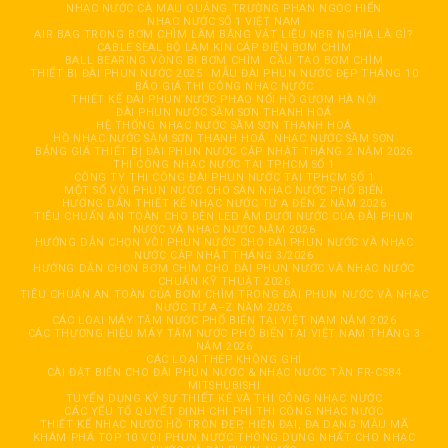
NHẠC NƯỚC CÀ MAU QUẢNG TRƯỜNG PHAN NGỌC HIỂN
NHẠC NƯỚC SỐ 1 VIỆT NAM
AIR BAG TRONG BƠM CHÌM LÀM BẰNG VẬT LIỆU NBR NGHĨA LÀ GÌ?
CABLE SEAL BỘ LÀM KÍN CÁP ĐIỆN BƠM CHÌM
BALL BEARING VÒNG BI BƠM CHÌM
CẦU TẠO BƠM CHÌM
THIẾT BỊ ĐÀI PHUN NƯỚC 2025
MẪU ĐÀI PHUN NƯỚC ĐẸP THÁNG 10
BÁO GIÁ THI CÔNG NHẠC NƯỚC
THIẾT KẾ ĐÀI PHUN NƯỚC PHAO NỔI HỒ GƯƠM HÀ NỘI
ĐÀI PHUN NƯỚC SẦM SƠN THANH HOÁ
HỆ THỐNG NHẠC NƯỚC SẦM SƠN THANH HOÁ
HỒ NHẠC NƯỚC SẦM SƠN THANH HOÁ
NHẠC NƯỚC SẦM SƠN
BẢNG GIÁ THIẾT BỊ ĐÀI PHUN NƯỚC CẬP NHẬT THÁNG 2 NĂM 2026
THI CÔNG NHẠC NƯỚC TẠI TPHCM SỐ 1
CÔNG TY THI CÔNG ĐÀI PHUN NƯỚC TẠI TPHCM SỐ 1
MỘT SỐ VÒI PHUN NƯỚC CHO SÀN NHẠC NƯỚC PHỔ BIẾN
HƯỚNG DẪN THIẾT KẾ NHẠC NƯỚC TỪ A ĐẾN Z NĂM 2026
TIÊU CHUẨN AN TOÀN CHO ĐÈN LED ÂM DƯỚI NƯỚC CỦA ĐÀI PHUN
NƯỚC VÀ NHẠC NƯỚC NĂM 2026
HƯỚNG DẪN CHỌN VÒI PHUN NƯỚC CHO ĐÀI PHUN NƯỚC VÀ NHẠC
NƯỚC CẬP NHẬT THÁNG 3/2026
HƯỚNG DẪN CHỌN BƠM CHÌM CHO ĐÀI PHUN NƯỚC VÀ NHẠC NƯỚC
CHUẨN KỸ THUẬT 2026
TIÊU CHUẨN AN TOÀN CỦA BƠM CHÌM TRONG ĐÀI PHUN NƯỚC VÀ NHẠC
NƯỚC TỪ A–Z NĂM 2026
CÁC LOẠI MÁY TĂM NƯỚC PHỔ BIẾN TẠI VIỆT NAM NĂM 2026
CÁC THƯƠNG HIỆU MÁY TĂM NƯỚC PHỔ BIẾN TẠI VIỆT NAM THÁNG 3
NĂM 2026
CÁC LOẠI THÉP KHÔNG GHỈ
CÀI ĐẶT BIẾN CHO ĐÀI PHUN NƯỚC & NHẠC NƯỚC TẦN FR-CS84
MITSHUBISHI
TUYỂN DỤNG KỸ SƯ THIẾT KẾ VÀ THI CÔNG NHẠC NƯỚC
CÁC YẾU TỐ QUYẾT ĐỊNH CHI PHÍ THI CÔNG NHẠC NƯỚC
THIẾT KẾ NHẠC NƯỚC HỒ TRÒN ĐẸP, HIỆN ĐẠI, ĐA DẠNG MẪU MÃ
KHÁM PHÁ TOP 10 VÒI PHUN NƯỚC THÔNG DỤNG NHẤT CHO NHẠC