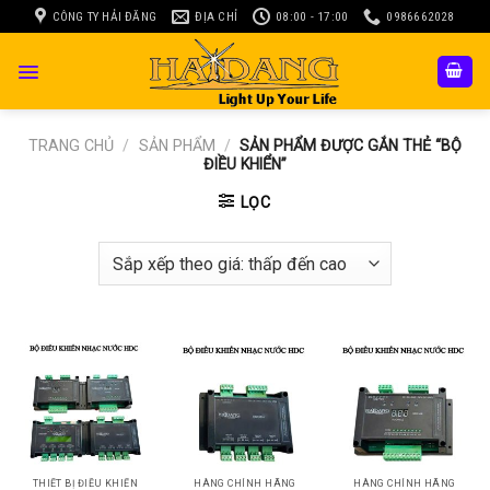
Skip
CÔNG TY HẢI ĐĂNG
ĐỊA CHỈ
08:00 - 17:00
0986662028
to
content
TRANG CHỦ
/
SẢN PHẨM
/
SẢN PHẨM ĐƯỢC GẮN THẺ “BỘ
ĐIỀU KHIỂN”
LỌC
THIẾT BỊ ĐIỀU KHIỂN
HÀNG CHÍNH HÃNG
HÀNG CHÍNH HÃNG