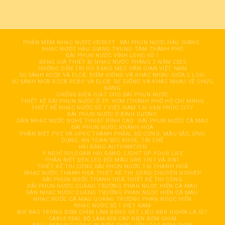
PHẦN MỀM NHẠC NƯỚC HDSOFT
ĐÀI PHUN NƯỚC HÂỤ GIANG
NHẠC NƯỚC HẬU GIANG TRUNG TÂM THÀNH PHỐ
ĐÀI PHUN NƯỚC VĨNH LONG SỐ 1
BẢNG GIÁ THIẾT BỊ NHẠC NƯỚC THÁNG 2 NĂM 2025
HƯỚNG DẪN TRỊ HO BẰNG MẸO DÂN GIAN VIỆT NAM
SO SÁNH RCCB VÀ ELCB, ĐIỂM GIỐNG VÀ KHÁC NHAU GIỮA 2 LOẠI
SO SÁNH MCB RCCB RCBO VÀ ELCB: SỰ GIỐNG VÀ KHÁC NHAU VỀ CHỨC
NĂNG
CHỐNG ĐIỆN GIẬT CHO ĐÀI PHUN NƯỚC
THIẾT KẾ ĐÀI PHUN NƯỚC Ở TP. HCM (THÀNH PHỐ HỒ CHÍ MINH)
THIẾT KẾ NHẠC NƯỚC SỐ 1 VIỆT NAM TẠI VẠN PHÚC CITY
ĐÀI PHUN NƯỚC Ở BÌNH DƯƠNG
DÀN NHẠC NƯỚC NGHỆ THUẬT ĐỈNH CAO
ĐÀI PHUN NƯỚC CÀ MAU
ĐÀI PHUN NƯỚC KHÁNH HOÀ
PHÂN BIỆT PVC VÀ UPVC THÀNH PHẦN, ĐỘ CỨNG, MÀU SẮC, ỨNG
DỤNG, AN TOÀN SỨC KHOẺ, TÁI CHẾ
HẢI ĐĂNG AUTOMATION
Ý NGHĨ SOLOGAN HẢI ĐĂNG: LIGHT UP YOUR LIFE
PHÂN BIỆT ĐÈN LED ĐỔI MÀU GRB 1IN1 VÀ 3IN1
THIẾT KẾ THI CÔNG ĐÀI PHUN NƯỚC TẠI THANH HOÁ
NHẠC NƯỚC THANH HOÁ THIẾT KẾ THI CÔNG CHUYÊN NGHIỆP
ĐÀI PHUN NƯỚC THANH HOÁ THIẾT KẾ THI CÔNG
ĐÀI PHUN NƯỚC QUẢNG TRƯỜNG PHAN NGỌC HIỂN CÀ MAU
SÀN NHẠC NƯỚC QUẢNG TRƯỜNG PHAN NGỌC HIỂN CÀ MAU
NHẠC NƯỚC CÀ MAU QUẢNG TRƯỜNG PHAN NGỌC HIỂN
NHẠC NƯỚC SỐ 1 VIỆT NAM
AIR BAG TRONG BƠM CHÌM LÀM BẰNG VẬT LIỆU NBR NGHĨA LÀ GÌ?
CABLE SEAL BỘ LÀM KÍN CÁP ĐIỆN BƠM CHÌM