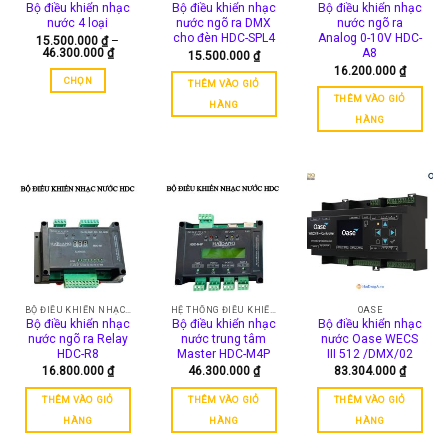
Bộ điều khiển nhạc
Bộ điều khiển nhạc
Bộ điều khiển nhạc
nước 4 loại
nước ngõ ra DMX
nước ngõ ra
cho đèn HDC-SPL4
Analog 0-10V HDC-
15.500.000
₫
–
Khoảng
46.300.000
₫
A8
15.500.000
₫
giá:
16.200.000
₫
từ
CHỌN
THÊM VÀO GIỎ
15.500.000 ₫
đến
THÊM VÀO GIỎ
Sản
HÀNG
46.300.000 ₫
phẩm
HÀNG
này
có
nhiều
biến
thể.
Các
tùy
chọn
có
thể
BỘ ĐIỀU KHIỂN NHẠC NƯỚC
HỆ THỐNG ĐIỀU KHIỂN
OASE
Bộ điều khiển nhạc
Bộ điều khiển nhạc
Bộ điều khiển nhạc
được
nước ngõ ra Relay
nước trung tâm
nước Oase WECS
chọn
HDC-R8
Master HDC-M4P
III 512 /DMX/02
trên
16.800.000
₫
46.300.000
₫
83.304.000
₫
trang
THÊM VÀO GIỎ
THÊM VÀO GIỎ
THÊM VÀO GIỎ
sản
HÀNG
HÀNG
HÀNG
phẩm