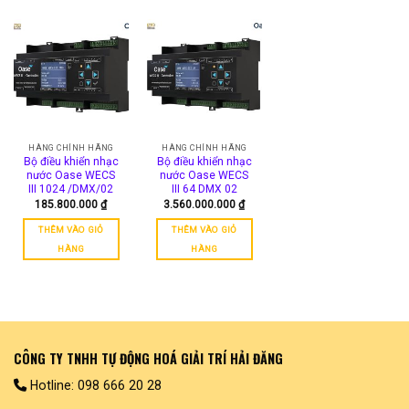
HÀNG CHÍNH HÃNG
HÀNG CHÍNH HÃNG
Bộ điều khiển nhạc
Bộ điều khiển nhạc
nước Oase WECS
nước Oase WECS
III 1024 /DMX/02
III 64 DMX 02
185.800.000
₫
3.560.000.000
₫
THÊM VÀO GIỎ
THÊM VÀO GIỎ
HÀNG
HÀNG
CÔNG TY TNHH TỰ ĐỘNG HOÁ GIẢI TRÍ HẢI ĐĂNG
Hotline: 098 666 20 28