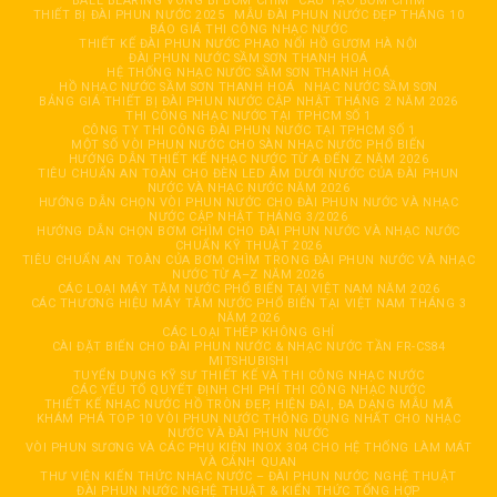
BALL BEARING VÒNG BI BƠM CHÌM
CẦU TẠO BƠM CHÌM
THIẾT BỊ ĐÀI PHUN NƯỚC 2025
MẪU ĐÀI PHUN NƯỚC ĐẸP THÁNG 10
BÁO GIÁ THI CÔNG NHẠC NƯỚC
THIẾT KẾ ĐÀI PHUN NƯỚC PHAO NỔI HỒ GƯƠM HÀ NỘI
ĐÀI PHUN NƯỚC SẦM SƠN THANH HOÁ
HỆ THỐNG NHẠC NƯỚC SẦM SƠN THANH HOÁ
HỒ NHẠC NƯỚC SẦM SƠN THANH HOÁ
NHẠC NƯỚC SẦM SƠN
BẢNG GIÁ THIẾT BỊ ĐÀI PHUN NƯỚC CẬP NHẬT THÁNG 2 NĂM 2026
THI CÔNG NHẠC NƯỚC TẠI TPHCM SỐ 1
CÔNG TY THI CÔNG ĐÀI PHUN NƯỚC TẠI TPHCM SỐ 1
MỘT SỐ VÒI PHUN NƯỚC CHO SÀN NHẠC NƯỚC PHỔ BIẾN
HƯỚNG DẪN THIẾT KẾ NHẠC NƯỚC TỪ A ĐẾN Z NĂM 2026
TIÊU CHUẨN AN TOÀN CHO ĐÈN LED ÂM DƯỚI NƯỚC CỦA ĐÀI PHUN
NƯỚC VÀ NHẠC NƯỚC NĂM 2026
HƯỚNG DẪN CHỌN VÒI PHUN NƯỚC CHO ĐÀI PHUN NƯỚC VÀ NHẠC
NƯỚC CẬP NHẬT THÁNG 3/2026
HƯỚNG DẪN CHỌN BƠM CHÌM CHO ĐÀI PHUN NƯỚC VÀ NHẠC NƯỚC
CHUẨN KỸ THUẬT 2026
TIÊU CHUẨN AN TOÀN CỦA BƠM CHÌM TRONG ĐÀI PHUN NƯỚC VÀ NHẠC
NƯỚC TỪ A–Z NĂM 2026
CÁC LOẠI MÁY TĂM NƯỚC PHỔ BIẾN TẠI VIỆT NAM NĂM 2026
CÁC THƯƠNG HIỆU MÁY TĂM NƯỚC PHỔ BIẾN TẠI VIỆT NAM THÁNG 3
NĂM 2026
CÁC LOẠI THÉP KHÔNG GHỈ
CÀI ĐẶT BIẾN CHO ĐÀI PHUN NƯỚC & NHẠC NƯỚC TẦN FR-CS84
MITSHUBISHI
TUYỂN DỤNG KỸ SƯ THIẾT KẾ VÀ THI CÔNG NHẠC NƯỚC
CÁC YẾU TỐ QUYẾT ĐỊNH CHI PHÍ THI CÔNG NHẠC NƯỚC
THIẾT KẾ NHẠC NƯỚC HỒ TRÒN ĐẸP, HIỆN ĐẠI, ĐA DẠNG MẪU MÃ
KHÁM PHÁ TOP 10 VÒI PHUN NƯỚC THÔNG DỤNG NHẤT CHO NHẠC
NƯỚC VÀ ĐÀI PHUN NƯỚC
VÒI PHUN SƯƠNG VÀ CÁC PHỤ KIỆN INOX 304 CHO HỆ THỐNG LÀM MÁT
VÀ CẢNH QUAN
THƯ VIỆN KIẾN THỨC NHẠC NƯỚC – ĐÀI PHUN NƯỚC NGHỆ THUẬT
ĐÀI PHUN NƯỚC NGHỆ THUẬT & KIẾN THỨC TỔNG HỢP