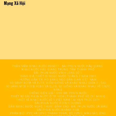
Mạng Xã Hội
PHẦN MỀM NHẠC NƯỚC HDSOFT
ĐÀI PHUN NƯỚC HÂỤ GIANG
NHẠC NƯỚC HẬU GIANG TRUNG TÂM THÀNH PHỐ
ĐÀI PHUN NƯỚC VĨNH LONG SỐ 1
BẢNG GIÁ THIẾT BỊ NHẠC NƯỚC THÁNG 2 NĂM 2025
HƯỚNG DẪN TRỊ HO BẰNG MẸO DÂN GIAN VIỆT NAM
SO SÁNH RCCB VÀ ELCB, ĐIỂM GIỐNG VÀ KHÁC NHAU GIỮA 2 LOẠI
SO SÁNH MCB RCCB RCBO VÀ ELCB: SỰ GIỐNG VÀ KHÁC NHAU VỀ CHỨC
NĂNG
CHỐNG ĐIỆN GIẬT CHO ĐÀI PHUN NƯỚC
THIẾT KẾ ĐÀI PHUN NƯỚC Ở TP. HCM (THÀNH PHỐ HỒ CHÍ MINH)
THIẾT KẾ NHẠC NƯỚC SỐ 1 VIỆT NAM TẠI VẠN PHÚC CITY
ĐÀI PHUN NƯỚC Ở BÌNH DƯƠNG
DÀN NHẠC NƯỚC NGHỆ THUẬT ĐỈNH CAO
ĐÀI PHUN NƯỚC CÀ MAU
ĐÀI PHUN NƯỚC KHÁNH HOÀ
PHÂN BIỆT PVC VÀ UPVC THÀNH PHẦN, ĐỘ CỨNG, MÀU SẮC, ỨNG