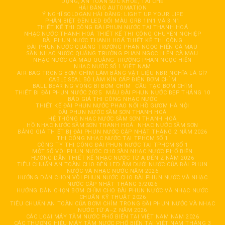
DỤNG, AN TOÀN SỨC KHOẺ, TÁI CHẾ
HẢI ĐĂNG AUTOMATION
Ý NGHĨ SOLOGAN HẢI ĐĂNG: LIGHT UP YOUR LIFE
PHÂN BIỆT ĐÈN LED ĐỔI MÀU GRB 1IN1 VÀ 3IN1
THIẾT KẾ THI CÔNG ĐÀI PHUN NƯỚC TẠI THANH HOÁ
NHẠC NƯỚC THANH HOÁ THIẾT KẾ THI CÔNG CHUYÊN NGHIỆP
ĐÀI PHUN NƯỚC THANH HOÁ THIẾT KẾ THI CÔNG
ĐÀI PHUN NƯỚC QUẢNG TRƯỜNG PHAN NGỌC HIỂN CÀ MAU
SÀN NHẠC NƯỚC QUẢNG TRƯỜNG PHAN NGỌC HIỂN CÀ MAU
NHẠC NƯỚC CÀ MAU QUẢNG TRƯỜNG PHAN NGỌC HIỂN
NHẠC NƯỚC SỐ 1 VIỆT NAM
AIR BAG TRONG BƠM CHÌM LÀM BẰNG VẬT LIỆU NBR NGHĨA LÀ GÌ?
CABLE SEAL BỘ LÀM KÍN CÁP ĐIỆN BƠM CHÌM
BALL BEARING VÒNG BI BƠM CHÌM
CẦU TẠO BƠM CHÌM
THIẾT BỊ ĐÀI PHUN NƯỚC 2025
MẪU ĐÀI PHUN NƯỚC ĐẸP THÁNG 10
BÁO GIÁ THI CÔNG NHẠC NƯỚC
THIẾT KẾ ĐÀI PHUN NƯỚC PHAO NỔI HỒ GƯƠM HÀ NỘI
ĐÀI PHUN NƯỚC SẦM SƠN THANH HOÁ
HỆ THỐNG NHẠC NƯỚC SẦM SƠN THANH HOÁ
HỒ NHẠC NƯỚC SẦM SƠN THANH HOÁ
NHẠC NƯỚC SẦM SƠN
BẢNG GIÁ THIẾT BỊ ĐÀI PHUN NƯỚC CẬP NHẬT THÁNG 2 NĂM 2026
THI CÔNG NHẠC NƯỚC TẠI TPHCM SỐ 1
CÔNG TY THI CÔNG ĐÀI PHUN NƯỚC TẠI TPHCM SỐ 1
MỘT SỐ VÒI PHUN NƯỚC CHO SÀN NHẠC NƯỚC PHỔ BIẾN
HƯỚNG DẪN THIẾT KẾ NHẠC NƯỚC TỪ A ĐẾN Z NĂM 2026
TIÊU CHUẨN AN TOÀN CHO ĐÈN LED ÂM DƯỚI NƯỚC CỦA ĐÀI PHUN
NƯỚC VÀ NHẠC NƯỚC NĂM 2026
HƯỚNG DẪN CHỌN VÒI PHUN NƯỚC CHO ĐÀI PHUN NƯỚC VÀ NHẠC
NƯỚC CẬP NHẬT THÁNG 3/2026
HƯỚNG DẪN CHỌN BƠM CHÌM CHO ĐÀI PHUN NƯỚC VÀ NHẠC NƯỚC
CHUẨN KỸ THUẬT 2026
TIÊU CHUẨN AN TOÀN CỦA BƠM CHÌM TRONG ĐÀI PHUN NƯỚC VÀ NHẠC
NƯỚC TỪ A–Z NĂM 2026
CÁC LOẠI MÁY TĂM NƯỚC PHỔ BIẾN TẠI VIỆT NAM NĂM 2026
CÁC THƯƠNG HIỆU MÁY TĂM NƯỚC PHỔ BIẾN TẠI VIỆT NAM THÁNG 3