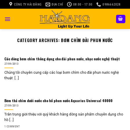
Skip
CÔNG TY HẢI ĐĂNG
ĐỊA CHỈ
08:00 - 17:00
0986662028
to
content
CATEGORY ARCHIVES:
BƠM CHÌM ĐÀI PHUN NƯỚC
Các dòng bơm chìm thông dụng cho đài phun nước, nhạc nước nghệ thuật
27/09/2013
Chúng tôi chuyên cung cấp các loại bơm chìm cho đài phun nước nghệ
thuật. [...]
Bơm thả chìm dưới nước cho hồ phun nước Aquarius Universal 40000
27/09/2013
Trân trọng giới thiệu với quý khách hàng dòng sản phẩm chuyên dụng cho
hồ [...]
1 COMMENT