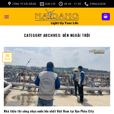
Skip
CÔNG TY HẢI ĐĂNG
ĐỊA CHỈ
08:00 - 17:00
0986662028
to
content
CATEGORY ARCHIVES:
ĐÈN NGOÀI TRỜI
30
Th10
Nhà thầu thi công nhạc nước lớn nhất Việt Nam tại Vạn Phúc City