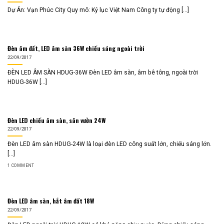
Dự Án: Vạn Phúc City Quy mô: Kỷ lục Việt Nam Công ty tự động [...]
Đèn âm đất, LED âm sàn 36W chiếu sáng ngoài trời
22/09/2017
ĐÈN LED ÂM SÀN HDUG-36W Đèn LED âm sàn, âm bê tông, ngoài trời
HDUG-36W [...]
Đèn LED chiếu âm sàn, sân vườn 24W
22/09/2017
Đèn LED âm sàn HDUG-24W là loại đèn LED công suất lớn, chiếu sáng lớn.
[...]
1 COMMENT
Đèn LED âm sàn, hắt âm đất 18W
22/09/2017