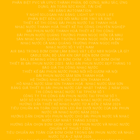
PHÂN BIỆT PVC VÀ UPVC THÀNH PHẦN, ĐỘ CỨNG, MÀU SẮC, ỨNG
DỤNG, AN TOÀN SỨC KHOẺ, TÁI CHẾ
HẢI ĐĂNG AUTOMATION
Ý NGHĨ SOLOGAN HẢI ĐĂNG: LIGHT UP YOUR LIFE
PHÂN BIỆT ĐÈN LED ĐỔI MÀU GRB 1IN1 VÀ 3IN1
THIẾT KẾ THI CÔNG ĐÀI PHUN NƯỚC TẠI THANH HOÁ
NHẠC NƯỚC THANH HOÁ THIẾT KẾ THI CÔNG CHUYÊN NGHIỆP
ĐÀI PHUN NƯỚC THANH HOÁ THIẾT KẾ THI CÔNG
ĐÀI PHUN NƯỚC QUẢNG TRƯỜNG PHAN NGỌC HIỂN CÀ MAU
SÀN NHẠC NƯỚC QUẢNG TRƯỜNG PHAN NGỌC HIỂN CÀ MAU
NHẠC NƯỚC CÀ MAU QUẢNG TRƯỜNG PHAN NGỌC HIỂN
NHẠC NƯỚC SỐ 1 VIỆT NAM
AIR BAG TRONG BƠM CHÌM LÀM BẰNG VẬT LIỆU NBR NGHĨA LÀ GÌ?
CABLE SEAL BỘ LÀM KÍN CÁP ĐIỆN BƠM CHÌM
BALL BEARING VÒNG BI BƠM CHÌM
CẦU TẠO BƠM CHÌM
THIẾT BỊ ĐÀI PHUN NƯỚC 2025
MẪU ĐÀI PHUN NƯỚC ĐẸP THÁNG 10
BÁO GIÁ THI CÔNG NHẠC NƯỚC
THIẾT KẾ ĐÀI PHUN NƯỚC PHAO NỔI HỒ GƯƠM HÀ NỘI
ĐÀI PHUN NƯỚC SẦM SƠN THANH HOÁ
HỆ THỐNG NHẠC NƯỚC SẦM SƠN THANH HOÁ
HỒ NHẠC NƯỚC SẦM SƠN THANH HOÁ
NHẠC NƯỚC SẦM SƠN
BẢNG GIÁ THIẾT BỊ ĐÀI PHUN NƯỚC CẬP NHẬT THÁNG 2 NĂM 2026
THI CÔNG NHẠC NƯỚC TẠI TPHCM SỐ 1
CÔNG TY THI CÔNG ĐÀI PHUN NƯỚC TẠI TPHCM SỐ 1
MỘT SỐ VÒI PHUN NƯỚC CHO SÀN NHẠC NƯỚC PHỔ BIẾN
HƯỚNG DẪN THIẾT KẾ NHẠC NƯỚC TỪ A ĐẾN Z NĂM 2026
TIÊU CHUẨN AN TOÀN CHO ĐÈN LED ÂM DƯỚI NƯỚC CỦA ĐÀI PHUN
NƯỚC VÀ NHẠC NƯỚC NĂM 2026
HƯỚNG DẪN CHỌN VÒI PHUN NƯỚC CHO ĐÀI PHUN NƯỚC VÀ NHẠC
NƯỚC CẬP NHẬT THÁNG 3/2026
HƯỚNG DẪN CHỌN BƠM CHÌM CHO ĐÀI PHUN NƯỚC VÀ NHẠC NƯỚC
CHUẨN KỸ THUẬT 2026
TIÊU CHUẨN AN TOÀN CỦA BƠM CHÌM TRONG ĐÀI PHUN NƯỚC VÀ NHẠC
NƯỚC TỪ A–Z NĂM 2026