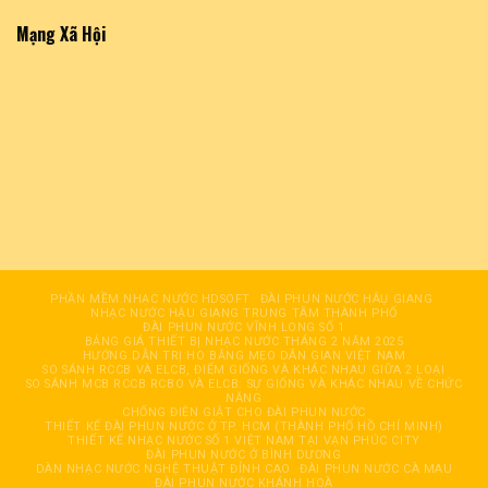
Mạng Xã Hội
PHẦN MỀM NHẠC NƯỚC HDSOFT
ĐÀI PHUN NƯỚC HÂỤ GIANG
NHẠC NƯỚC HẬU GIANG TRUNG TÂM THÀNH PHỐ
ĐÀI PHUN NƯỚC VĨNH LONG SỐ 1
BẢNG GIÁ THIẾT BỊ NHẠC NƯỚC THÁNG 2 NĂM 2025
HƯỚNG DẪN TRỊ HO BẰNG MẸO DÂN GIAN VIỆT NAM
SO SÁNH RCCB VÀ ELCB, ĐIỂM GIỐNG VÀ KHÁC NHAU GIỮA 2 LOẠI
SO SÁNH MCB RCCB RCBO VÀ ELCB: SỰ GIỐNG VÀ KHÁC NHAU VỀ CHỨC
NĂNG
CHỐNG ĐIỆN GIẬT CHO ĐÀI PHUN NƯỚC
THIẾT KẾ ĐÀI PHUN NƯỚC Ở TP. HCM (THÀNH PHỐ HỒ CHÍ MINH)
THIẾT KẾ NHẠC NƯỚC SỐ 1 VIỆT NAM TẠI VẠN PHÚC CITY
ĐÀI PHUN NƯỚC Ở BÌNH DƯƠNG
DÀN NHẠC NƯỚC NGHỆ THUẬT ĐỈNH CAO
ĐÀI PHUN NƯỚC CÀ MAU
ĐÀI PHUN NƯỚC KHÁNH HOÀ