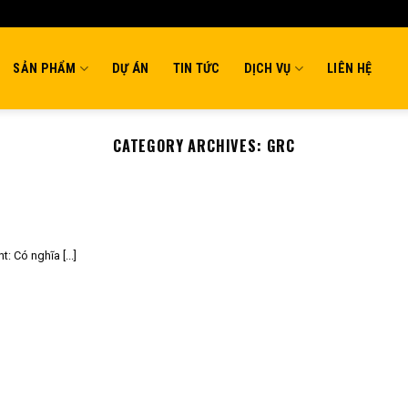
SẢN PHẨM
DỰ ÁN
TIN TỨC
DỊCH VỤ
LIÊN HỆ
CATEGORY ARCHIVES:
GRC
: Có nghĩa [...]