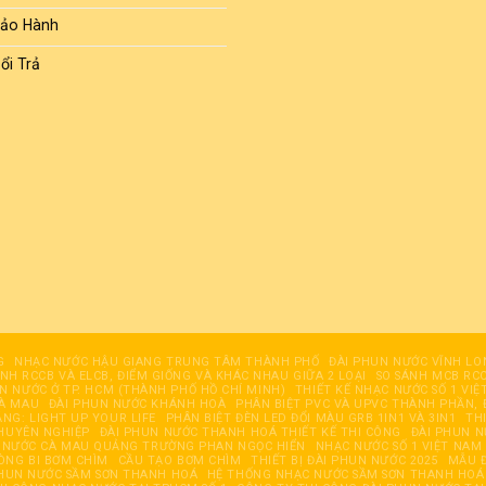
Bảo Hành
ổi Trả
G
NHẠC NƯỚC HẬU GIANG TRUNG TÂM THÀNH PHỐ
ĐÀI PHUN NƯỚC VĨNH LO
ÁNH RCCB VÀ ELCB, ĐIỂM GIỐNG VÀ KHÁC NHAU GIỮA 2 LOẠI
SO SÁNH MCB RCC
UN NƯỚC Ở TP. HCM (THÀNH PHỐ HỒ CHÍ MINH)
THIẾT KẾ NHẠC NƯỚC SỐ 1 VIỆ
CÀ MAU
ĐÀI PHUN NƯỚC KHÁNH HOÀ
PHÂN BIỆT PVC VÀ UPVC THÀNH PHẦN, 
ĂNG: LIGHT UP YOUR LIFE
PHÂN BIỆT ĐÈN LED ĐỔI MÀU GRB 1IN1 VÀ 3IN1
TH
HUYÊN NGHIỆP
ĐÀI PHUN NƯỚC THANH HOÁ THIẾT KẾ THI CÔNG
ĐÀI PHUN 
 NƯỚC CÀ MAU QUẢNG TRƯỜNG PHAN NGỌC HIỂN
NHẠC NƯỚC SỐ 1 VIỆT NAM
ÒNG BI BƠM CHÌM
CẦU TẠO BƠM CHÌM
THIẾT BỊ ĐÀI PHUN NƯỚC 2025
MẪU Đ
PHUN NƯỚC SẦM SƠN THANH HOÁ
HỆ THỐNG NHẠC NƯỚC SẦM SƠN THANH HOÁ