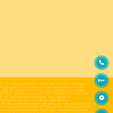
NG SỐ 1
BẢNG GIÁ THIẾT BỊ NHẠC NƯỚC THÁNG 2 NĂM 2025
B RCBO VÀ ELCB: SỰ GIỐNG VÀ KHÁC NHAU VỀ CHỨC NĂNG
T NAM TẠI VẠN PHÚC CITY
ĐÀI PHUN NƯỚC Ở BÌNH DƯƠNG
ĐỘ CỨNG, MÀU SẮC, ỨNG DỤNG, AN TOÀN SỨC KHOẺ, TÁI CHẾ
IẾT KẾ THI CÔNG ĐÀI PHUN NƯỚC TẠI THANH HOÁ
NƯỚC QUẢNG TRƯỜNG PHAN NGỌC HIỂN CÀ MAU
AIR BAG TRONG BƠM CHÌM LÀM BẰNG VẬT LIỆU NBR NGHĨA LÀ GÌ?
ÀI PHUN NƯỚC ĐẸP THÁNG 10
BÁO GIÁ THI CÔNG NHẠC NƯỚC
HỒ NHẠC NƯỚC SẦM SƠN THANH HOÁ
NHẠC NƯỚC SẦM SƠN