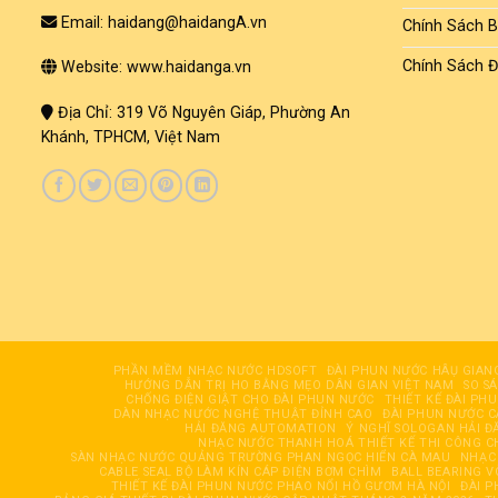
Email: haidang@haidangA.vn
Chính Sách 
Chính Sách Đ
Website: www.haidanga.vn
Địa Chỉ: 319 Võ Nguyên Giáp, Phường An
Khánh, TPHCM, Việt Nam
PHẦN MỀM NHẠC NƯỚC HDSOFT
ĐÀI PHUN NƯỚC HÂỤ GIAN
HƯỚNG DẪN TRỊ HO BẰNG MẸO DÂN GIAN VIỆT NAM
SO S
CHỐNG ĐIỆN GIẬT CHO ĐÀI PHUN NƯỚC
THIẾT KẾ ĐÀI PH
DÀN NHẠC NƯỚC NGHỆ THUẬT ĐỈNH CAO
ĐÀI PHUN NƯỚC 
HẢI ĐĂNG AUTOMATION
Ý NGHĨ SOLOGAN HẢI Đ
NHẠC NƯỚC THANH HOÁ THIẾT KẾ THI CÔNG C
SÀN NHẠC NƯỚC QUẢNG TRƯỜNG PHAN NGỌC HIỂN CÀ MAU
NHẠC
CABLE SEAL BỘ LÀM KÍN CÁP ĐIỆN BƠM CHÌM
BALL BEARING V
THIẾT KẾ ĐÀI PHUN NƯỚC PHAO NỔI HỒ GƯƠM HÀ NỘI
ĐÀI 