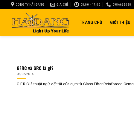
Skip
CÔNG TY HẢI ĐĂNG
ĐỊA CHỈ
08:00 - 17:00
0986662028
to
content
TRANG CHỦ
GIỚI THIỆU
GFRC và GRC là gì?
06/08/2014
G.F.R.C là thuật ngữ viết tắt của cụm từ Glass Fiber Reinforced Cement