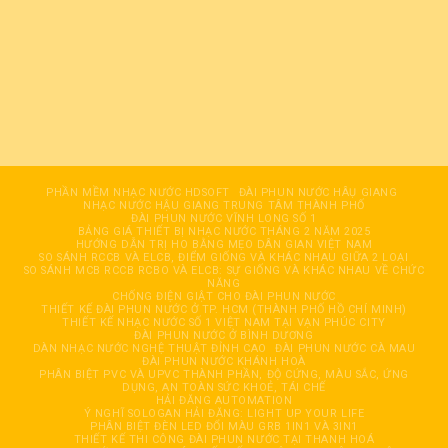
PHẦN MỀM NHẠC NƯỚC HDSOFT
ĐÀI PHUN NƯỚC HÂỤ GIANG
NHẠC NƯỚC HẬU GIANG TRUNG TÂM THÀNH PHỐ
ĐÀI PHUN NƯỚC VĨNH LONG SỐ 1
BẢNG GIÁ THIẾT BỊ NHẠC NƯỚC THÁNG 2 NĂM 2025
HƯỚNG DẪN TRỊ HO BẰNG MẸO DÂN GIAN VIỆT NAM
SO SÁNH RCCB VÀ ELCB, ĐIỂM GIỐNG VÀ KHÁC NHAU GIỮA 2 LOẠI
SO SÁNH MCB RCCB RCBO VÀ ELCB: SỰ GIỐNG VÀ KHÁC NHAU VỀ CHỨC
NĂNG
CHỐNG ĐIỆN GIẬT CHO ĐÀI PHUN NƯỚC
THIẾT KẾ ĐÀI PHUN NƯỚC Ở TP. HCM (THÀNH PHỐ HỒ CHÍ MINH)
THIẾT KẾ NHẠC NƯỚC SỐ 1 VIỆT NAM TẠI VẠN PHÚC CITY
ĐÀI PHUN NƯỚC Ở BÌNH DƯƠNG
DÀN NHẠC NƯỚC NGHỆ THUẬT ĐỈNH CAO
ĐÀI PHUN NƯỚC CÀ MAU
ĐÀI PHUN NƯỚC KHÁNH HOÀ
PHÂN BIỆT PVC VÀ UPVC THÀNH PHẦN, ĐỘ CỨNG, MÀU SẮC, ỨNG
DỤNG, AN TOÀN SỨC KHOẺ, TÁI CHẾ
HẢI ĐĂNG AUTOMATION
Ý NGHĨ SOLOGAN HẢI ĐĂNG: LIGHT UP YOUR LIFE
PHÂN BIỆT ĐÈN LED ĐỔI MÀU GRB 1IN1 VÀ 3IN1
THIẾT KẾ THI CÔNG ĐÀI PHUN NƯỚC TẠI THANH HOÁ