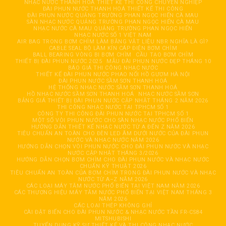
NHẠC NƯỚC THANH HOÁ THIẾT KẾ THI CÔNG CHUYÊN NGHIỆP
ĐÀI PHUN NƯỚC THANH HOÁ THIẾT KẾ THI CÔNG
ĐÀI PHUN NƯỚC QUẢNG TRƯỜNG PHAN NGỌC HIỂN CÀ MAU
SÀN NHẠC NƯỚC QUẢNG TRƯỜNG PHAN NGỌC HIỂN CÀ MAU
NHẠC NƯỚC CÀ MAU QUẢNG TRƯỜNG PHAN NGỌC HIỂN
NHẠC NƯỚC SỐ 1 VIỆT NAM
AIR BAG TRONG BƠM CHÌM LÀM BẰNG VẬT LIỆU NBR NGHĨA LÀ GÌ?
CABLE SEAL BỘ LÀM KÍN CÁP ĐIỆN BƠM CHÌM
BALL BEARING VÒNG BI BƠM CHÌM
CẦU TẠO BƠM CHÌM
THIẾT BỊ ĐÀI PHUN NƯỚC 2025
MẪU ĐÀI PHUN NƯỚC ĐẸP THÁNG 10
BÁO GIÁ THI CÔNG NHẠC NƯỚC
THIẾT KẾ ĐÀI PHUN NƯỚC PHAO NỔI HỒ GƯƠM HÀ NỘI
ĐÀI PHUN NƯỚC SẦM SƠN THANH HOÁ
HỆ THỐNG NHẠC NƯỚC SẦM SƠN THANH HOÁ
HỒ NHẠC NƯỚC SẦM SƠN THANH HOÁ
NHẠC NƯỚC SẦM SƠN
BẢNG GIÁ THIẾT BỊ ĐÀI PHUN NƯỚC CẬP NHẬT THÁNG 2 NĂM 2026
THI CÔNG NHẠC NƯỚC TẠI TPHCM SỐ 1
CÔNG TY THI CÔNG ĐÀI PHUN NƯỚC TẠI TPHCM SỐ 1
MỘT SỐ VÒI PHUN NƯỚC CHO SÀN NHẠC NƯỚC PHỔ BIẾN
HƯỚNG DẪN THIẾT KẾ NHẠC NƯỚC TỪ A ĐẾN Z NĂM 2026
TIÊU CHUẨN AN TOÀN CHO ĐÈN LED ÂM DƯỚI NƯỚC CỦA ĐÀI PHUN
NƯỚC VÀ NHẠC NƯỚC NĂM 2026
HƯỚNG DẪN CHỌN VÒI PHUN NƯỚC CHO ĐÀI PHUN NƯỚC VÀ NHẠC
NƯỚC CẬP NHẬT THÁNG 3/2026
HƯỚNG DẪN CHỌN BƠM CHÌM CHO ĐÀI PHUN NƯỚC VÀ NHẠC NƯỚC
CHUẨN KỸ THUẬT 2026
TIÊU CHUẨN AN TOÀN CỦA BƠM CHÌM TRONG ĐÀI PHUN NƯỚC VÀ NHẠC
NƯỚC TỪ A–Z NĂM 2026
CÁC LOẠI MÁY TĂM NƯỚC PHỔ BIẾN TẠI VIỆT NAM NĂM 2026
CÁC THƯƠNG HIỆU MÁY TĂM NƯỚC PHỔ BIẾN TẠI VIỆT NAM THÁNG 3
NĂM 2026
CÁC LOẠI THÉP KHÔNG GHỈ
CÀI ĐẶT BIẾN CHO ĐÀI PHUN NƯỚC & NHẠC NƯỚC TẦN FR-CS84
MITSHUBISHI
TUYỂN DỤNG KỸ SƯ THIẾT KẾ VÀ THI CÔNG NHẠC NƯỚC