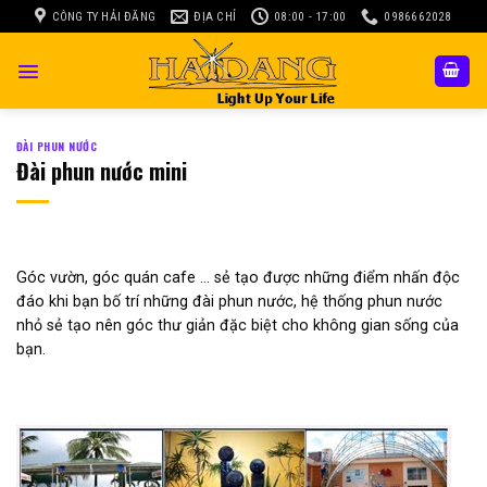
Skip
CÔNG TY HẢI ĐĂNG
ĐỊA CHỈ
08:00 - 17:00
0986662028
to
content
ĐÀI PHUN NƯỚC
Đài phun nước mini
Góc vườn, góc quán cafe … sẻ tạo được những điểm nhấn độc
đáo khi bạn bố trí những đài phun nước, hệ thống phun nước
nhỏ sẻ tạo nên góc thư giản đặc biệt cho không gian sống của
bạn.