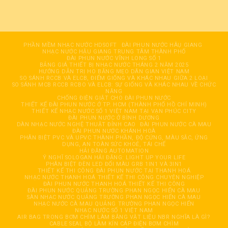
PHẦN MỀM NHẠC NƯỚC HDSOFT
ĐÀI PHUN NƯỚC HÂỤ GIANG
NHẠC NƯỚC HẬU GIANG TRUNG TÂM THÀNH PHỐ
ĐÀI PHUN NƯỚC VĨNH LONG SỐ 1
BẢNG GIÁ THIẾT BỊ NHẠC NƯỚC THÁNG 2 NĂM 2025
HƯỚNG DẪN TRỊ HO BẰNG MẸO DÂN GIAN VIỆT NAM
SO SÁNH RCCB VÀ ELCB, ĐIỂM GIỐNG VÀ KHÁC NHAU GIỮA 2 LOẠI
SO SÁNH MCB RCCB RCBO VÀ ELCB: SỰ GIỐNG VÀ KHÁC NHAU VỀ CHỨC
NĂNG
CHỐNG ĐIỆN GIẬT CHO ĐÀI PHUN NƯỚC
THIẾT KẾ ĐÀI PHUN NƯỚC Ở TP. HCM (THÀNH PHỐ HỒ CHÍ MINH)
THIẾT KẾ NHẠC NƯỚC SỐ 1 VIỆT NAM TẠI VẠN PHÚC CITY
ĐÀI PHUN NƯỚC Ở BÌNH DƯƠNG
DÀN NHẠC NƯỚC NGHỆ THUẬT ĐỈNH CAO
ĐÀI PHUN NƯỚC CÀ MAU
ĐÀI PHUN NƯỚC KHÁNH HOÀ
PHÂN BIỆT PVC VÀ UPVC THÀNH PHẦN, ĐỘ CỨNG, MÀU SẮC, ỨNG
DỤNG, AN TOÀN SỨC KHOẺ, TÁI CHẾ
HẢI ĐĂNG AUTOMATION
Ý NGHĨ SOLOGAN HẢI ĐĂNG: LIGHT UP YOUR LIFE
PHÂN BIỆT ĐÈN LED ĐỔI MÀU GRB 1IN1 VÀ 3IN1
THIẾT KẾ THI CÔNG ĐÀI PHUN NƯỚC TẠI THANH HOÁ
NHẠC NƯỚC THANH HOÁ THIẾT KẾ THI CÔNG CHUYÊN NGHIỆP
ĐÀI PHUN NƯỚC THANH HOÁ THIẾT KẾ THI CÔNG
ĐÀI PHUN NƯỚC QUẢNG TRƯỜNG PHAN NGỌC HIỂN CÀ MAU
SÀN NHẠC NƯỚC QUẢNG TRƯỜNG PHAN NGỌC HIỂN CÀ MAU
NHẠC NƯỚC CÀ MAU QUẢNG TRƯỜNG PHAN NGỌC HIỂN
NHẠC NƯỚC SỐ 1 VIỆT NAM
AIR BAG TRONG BƠM CHÌM LÀM BẰNG VẬT LIỆU NBR NGHĨA LÀ GÌ?
CABLE SEAL BỘ LÀM KÍN CÁP ĐIỆN BƠM CHÌM