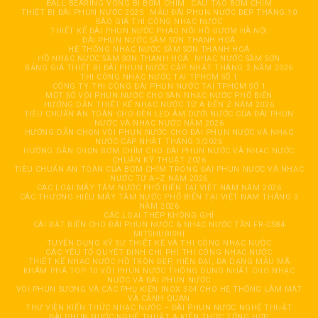
BALL BEARING VÒNG BI BƠM CHÌM
CẦU TẠO BƠM CHÌM
THIẾT BỊ ĐÀI PHUN NƯỚC 2025
MẪU ĐÀI PHUN NƯỚC ĐẸP THÁNG 10
BÁO GIÁ THI CÔNG NHẠC NƯỚC
THIẾT KẾ ĐÀI PHUN NƯỚC PHAO NỔI HỒ GƯƠM HÀ NỘI
ĐÀI PHUN NƯỚC SẦM SƠN THANH HOÁ
HỆ THỐNG NHẠC NƯỚC SẦM SƠN THANH HOÁ
HỒ NHẠC NƯỚC SẦM SƠN THANH HOÁ
NHẠC NƯỚC SẦM SƠN
BẢNG GIÁ THIẾT BỊ ĐÀI PHUN NƯỚC CẬP NHẬT THÁNG 2 NĂM 2026
THI CÔNG NHẠC NƯỚC TẠI TPHCM SỐ 1
CÔNG TY THI CÔNG ĐÀI PHUN NƯỚC TẠI TPHCM SỐ 1
MỘT SỐ VÒI PHUN NƯỚC CHO SÀN NHẠC NƯỚC PHỔ BIẾN
HƯỚNG DẪN THIẾT KẾ NHẠC NƯỚC TỪ A ĐẾN Z NĂM 2026
TIÊU CHUẨN AN TOÀN CHO ĐÈN LED ÂM DƯỚI NƯỚC CỦA ĐÀI PHUN
NƯỚC VÀ NHẠC NƯỚC NĂM 2026
HƯỚNG DẪN CHỌN VÒI PHUN NƯỚC CHO ĐÀI PHUN NƯỚC VÀ NHẠC
NƯỚC CẬP NHẬT THÁNG 3/2026
HƯỚNG DẪN CHỌN BƠM CHÌM CHO ĐÀI PHUN NƯỚC VÀ NHẠC NƯỚC
CHUẨN KỸ THUẬT 2026
TIÊU CHUẨN AN TOÀN CỦA BƠM CHÌM TRONG ĐÀI PHUN NƯỚC VÀ NHẠC
NƯỚC TỪ A–Z NĂM 2026
CÁC LOẠI MÁY TĂM NƯỚC PHỔ BIẾN TẠI VIỆT NAM NĂM 2026
CÁC THƯƠNG HIỆU MÁY TĂM NƯỚC PHỔ BIẾN TẠI VIỆT NAM THÁNG 3
NĂM 2026
CÁC LOẠI THÉP KHÔNG GHỈ
CÀI ĐẶT BIẾN CHO ĐÀI PHUN NƯỚC & NHẠC NƯỚC TẦN FR-CS84
MITSHUBISHI
TUYỂN DỤNG KỸ SƯ THIẾT KẾ VÀ THI CÔNG NHẠC NƯỚC
CÁC YẾU TỐ QUYẾT ĐỊNH CHI PHÍ THI CÔNG NHẠC NƯỚC
THIẾT KẾ NHẠC NƯỚC HỒ TRÒN ĐẸP, HIỆN ĐẠI, ĐA DẠNG MẪU MÃ
KHÁM PHÁ TOP 10 VÒI PHUN NƯỚC THÔNG DỤNG NHẤT CHO NHẠC
NƯỚC VÀ ĐÀI PHUN NƯỚC
VÒI PHUN SƯƠNG VÀ CÁC PHỤ KIỆN INOX 304 CHO HỆ THỐNG LÀM MÁT
VÀ CẢNH QUAN
THƯ VIỆN KIẾN THỨC NHẠC NƯỚC – ĐÀI PHUN NƯỚC NGHỆ THUẬT
ĐÀI PHUN NƯỚC NGHỆ THUẬT & KIẾN THỨC TỔNG HỢP