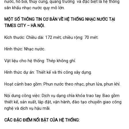
nước, hồ bơi, thủy cung, quảng trường và đặc biệt là hệ thống
sân khấu nhạc nước quy mô lớn.
MỘT SỐ THÔNG TIN CƠ BẢN VỀ HỆ THỐNG NHẠC NƯỚC TẠI
TIMES CITY – HÀ NỘI.
Kích thước: Chiều dài: 172 mét; chiều rộng: 70 mét.
Hình thức: Nhạc nước.
Vật liệu cho hệ thống: Thép không ghỉ.
Hình thức dự án: Thiết kế và thi công xây dựng.
Hoạt cảnh bao gồm: Phun nước theo nhạc, phun lửa, phun khí.
Nội dung công việc: Dịch vụ dạng chìa khóa trao tay. Bao gồm
thiết kế, sản xuất, lắp đặt, vận hành, đào tạo chuyển giao công
nghệ và dịch vụ hậu mãi.
CÁC ĐẶC ĐIỂM NỔI BẬT CỦA HỆ THỐNG: