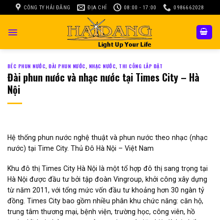
Skip
CÔNG TY HẢI ĐĂNG
ĐỊA CHỈ
08:00 - 17:00
0986662028
to
content
BÉC PHUN NƯỚC
,
ĐÀI PHUN NƯỚC
,
NHẠC NƯỚC
,
THI CÔNG LẮP ĐẶT
Đài phun nước và nhạc nước tại Times City – Hà
Nội
Hệ thống phun nước nghệ thuật và phun nước theo nhạc (nhạc
nước) tại Time City. Thủ Đô Hà Nội – Việt Nam
Khu đô thị Times City Hà Nội là một tổ hợp đô thị sang trọng tại
Hà Nội được đầu tư bởi tập đoàn Vingroup, khởi công xây dựng
từ năm 2011, với tổng mức vốn đầu tư khoảng hơn 30 ngàn tỷ
đồng. Times City bao gồm nhiều phân khu chức năng: căn hộ,
trung tâm thương mại, bệnh viện, trường học, công viên, hồ