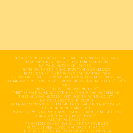
PHẦN MỀM NHẠC NƯỚC HDSOFT
ĐÀI PHUN NƯỚC HÂỤ GIANG
NHẠC NƯỚC HẬU GIANG TRUNG TÂM THÀNH PHỐ
ĐÀI PHUN NƯỚC VĨNH LONG SỐ 1
BẢNG GIÁ THIẾT BỊ NHẠC NƯỚC THÁNG 2 NĂM 2025
HƯỚNG DẪN TRỊ HO BẰNG MẸO DÂN GIAN VIỆT NAM
SO SÁNH RCCB VÀ ELCB, ĐIỂM GIỐNG VÀ KHÁC NHAU GIỮA 2 LOẠI
SO SÁNH MCB RCCB RCBO VÀ ELCB: SỰ GIỐNG VÀ KHÁC NHAU VỀ CHỨC
NĂNG
CHỐNG ĐIỆN GIẬT CHO ĐÀI PHUN NƯỚC
THIẾT KẾ ĐÀI PHUN NƯỚC Ở TP. HCM (THÀNH PHỐ HỒ CHÍ MINH)
THIẾT KẾ NHẠC NƯỚC SỐ 1 VIỆT NAM TẠI VẠN PHÚC CITY
ĐÀI PHUN NƯỚC Ở BÌNH DƯƠNG
DÀN NHẠC NƯỚC NGHỆ THUẬT ĐỈNH CAO
ĐÀI PHUN NƯỚC CÀ MAU
ĐÀI PHUN NƯỚC KHÁNH HOÀ
PHÂN BIỆT PVC VÀ UPVC THÀNH PHẦN, ĐỘ CỨNG, MÀU SẮC, ỨNG
DỤNG, AN TOÀN SỨC KHOẺ, TÁI CHẾ
HẢI ĐĂNG AUTOMATION
Ý NGHĨ SOLOGAN HẢI ĐĂNG: LIGHT UP YOUR LIFE
PHÂN BIỆT ĐÈN LED ĐỔI MÀU GRB 1IN1 VÀ 3IN1
THIẾT KẾ THI CÔNG ĐÀI PHUN NƯỚC TẠI THANH HOÁ