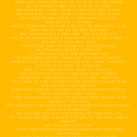
NHẠC NƯỚC THANH HOÁ THIẾT KẾ THI CÔNG CHUYÊN NGHIỆP
ĐÀI PHUN NƯỚC THANH HOÁ THIẾT KẾ THI CÔNG
ĐÀI PHUN NƯỚC QUẢNG TRƯỜNG PHAN NGỌC HIỂN CÀ MAU
SÀN NHẠC NƯỚC QUẢNG TRƯỜNG PHAN NGỌC HIỂN CÀ MAU
NHẠC NƯỚC CÀ MAU QUẢNG TRƯỜNG PHAN NGỌC HIỂN
NHẠC NƯỚC SỐ 1 VIỆT NAM
AIR BAG TRONG BƠM CHÌM LÀM BẰNG VẬT LIỆU NBR NGHĨA LÀ GÌ?
CABLE SEAL BỘ LÀM KÍN CÁP ĐIỆN BƠM CHÌM
BALL BEARING VÒNG BI BƠM CHÌM
CẦU TẠO BƠM CHÌM
THIẾT BỊ ĐÀI PHUN NƯỚC 2025
MẪU ĐÀI PHUN NƯỚC ĐẸP THÁNG 10
BÁO GIÁ THI CÔNG NHẠC NƯỚC
THIẾT KẾ ĐÀI PHUN NƯỚC PHAO NỔI HỒ GƯƠM HÀ NỘI
ĐÀI PHUN NƯỚC SẦM SƠN THANH HOÁ
HỆ THỐNG NHẠC NƯỚC SẦM SƠN THANH HOÁ
HỒ NHẠC NƯỚC SẦM SƠN THANH HOÁ
NHẠC NƯỚC SẦM SƠN
BẢNG GIÁ THIẾT BỊ ĐÀI PHUN NƯỚC CẬP NHẬT THÁNG 2 NĂM 2026
THI CÔNG NHẠC NƯỚC TẠI TPHCM SỐ 1
CÔNG TY THI CÔNG ĐÀI PHUN NƯỚC TẠI TPHCM SỐ 1
MỘT SỐ VÒI PHUN NƯỚC CHO SÀN NHẠC NƯỚC PHỔ BIẾN
HƯỚNG DẪN THIẾT KẾ NHẠC NƯỚC TỪ A ĐẾN Z NĂM 2026
TIÊU CHUẨN AN TOÀN CHO ĐÈN LED ÂM DƯỚI NƯỚC CỦA ĐÀI PHUN
NƯỚC VÀ NHẠC NƯỚC NĂM 2026
HƯỚNG DẪN CHỌN VÒI PHUN NƯỚC CHO ĐÀI PHUN NƯỚC VÀ NHẠC
NƯỚC CẬP NHẬT THÁNG 3/2026
HƯỚNG DẪN CHỌN BƠM CHÌM CHO ĐÀI PHUN NƯỚC VÀ NHẠC NƯỚC
CHUẨN KỸ THUẬT 2026
TIÊU CHUẨN AN TOÀN CỦA BƠM CHÌM TRONG ĐÀI PHUN NƯỚC VÀ NHẠC
NƯỚC TỪ A–Z NĂM 2026
CÁC LOẠI MÁY TĂM NƯỚC PHỔ BIẾN TẠI VIỆT NAM NĂM 2026
CÁC THƯƠNG HIỆU MÁY TĂM NƯỚC PHỔ BIẾN TẠI VIỆT NAM THÁNG 3
NĂM 2026
CÁC LOẠI THÉP KHÔNG GHỈ
CÀI ĐẶT BIẾN CHO ĐÀI PHUN NƯỚC & NHẠC NƯỚC TẦN FR-CS84
MITSHUBISHI