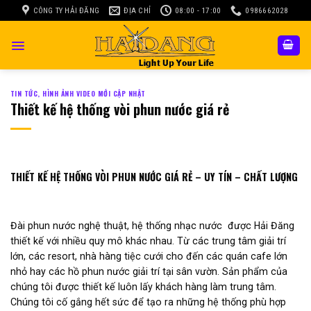
Skip
CÔNG TY HẢI ĐĂNG
ĐỊA CHỈ
08:00 - 17:00
0986662028
to
content
TIN TỨC, HÌNH ẢNH VIDEO MỚI CẬP NHẬT
Thiết kế hệ thống vòi phun nước giá rẻ
THIẾT KẾ HỆ THỐNG VÒI PHUN NƯỚC GIÁ RẺ – UY TÍN – CHẤT LƯỢNG
Đài phun nước nghệ thuật, hệ thống nhạc nước được Hải Đăng
thiết kế với nhiều quy mô khác nhau. Từ các trung tâm giải trí
lớn, các resort, nhà hàng tiệc cưới cho đến các quán cafe lớn
nhỏ hay các hồ phun nước giải trí tại sân vườn. Sản phẩm của
chúng tôi được thiết kế luôn lấy khách hàng làm trung tâm.
Chúng tôi cố gắng hết sức để tạo ra những hệ thống phù hợp