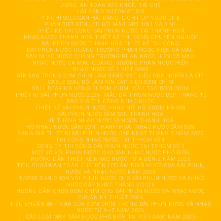
DỤNG, AN TOÀN SỨC KHOẺ, TÁI CHẾ
HẢI ĐĂNG AUTOMATION
Ý NGHĨ SOLOGAN HẢI ĐĂNG: LIGHT UP YOUR LIFE
PHÂN BIỆT ĐÈN LED ĐỔI MÀU GRB 1IN1 VÀ 3IN1
THIẾT KẾ THI CÔNG ĐÀI PHUN NƯỚC TẠI THANH HOÁ
NHẠC NƯỚC THANH HOÁ THIẾT KẾ THI CÔNG CHUYÊN NGHIỆP
ĐÀI PHUN NƯỚC THANH HOÁ THIẾT KẾ THI CÔNG
ĐÀI PHUN NƯỚC QUẢNG TRƯỜNG PHAN NGỌC HIỂN CÀ MAU
SÀN NHẠC NƯỚC QUẢNG TRƯỜNG PHAN NGỌC HIỂN CÀ MAU
NHẠC NƯỚC CÀ MAU QUẢNG TRƯỜNG PHAN NGỌC HIỂN
NHẠC NƯỚC SỐ 1 VIỆT NAM
AIR BAG TRONG BƠM CHÌM LÀM BẰNG VẬT LIỆU NBR NGHĨA LÀ GÌ?
CABLE SEAL BỘ LÀM KÍN CÁP ĐIỆN BƠM CHÌM
BALL BEARING VÒNG BI BƠM CHÌM
CẦU TẠO BƠM CHÌM
THIẾT BỊ ĐÀI PHUN NƯỚC 2025
MẪU ĐÀI PHUN NƯỚC ĐẸP THÁNG 10
BÁO GIÁ THI CÔNG NHẠC NƯỚC
THIẾT KẾ ĐÀI PHUN NƯỚC PHAO NỔI HỒ GƯƠM HÀ NỘI
ĐÀI PHUN NƯỚC SẦM SƠN THANH HOÁ
HỆ THỐNG NHẠC NƯỚC SẦM SƠN THANH HOÁ
HỒ NHẠC NƯỚC SẦM SƠN THANH HOÁ
NHẠC NƯỚC SẦM SƠN
BẢNG GIÁ THIẾT BỊ ĐÀI PHUN NƯỚC CẬP NHẬT THÁNG 2 NĂM 2026
THI CÔNG NHẠC NƯỚC TẠI TPHCM SỐ 1
CÔNG TY THI CÔNG ĐÀI PHUN NƯỚC TẠI TPHCM SỐ 1
MỘT SỐ VÒI PHUN NƯỚC CHO SÀN NHẠC NƯỚC PHỔ BIẾN
HƯỚNG DẪN THIẾT KẾ NHẠC NƯỚC TỪ A ĐẾN Z NĂM 2026
TIÊU CHUẨN AN TOÀN CHO ĐÈN LED ÂM DƯỚI NƯỚC CỦA ĐÀI PHUN
NƯỚC VÀ NHẠC NƯỚC NĂM 2026
HƯỚNG DẪN CHỌN VÒI PHUN NƯỚC CHO ĐÀI PHUN NƯỚC VÀ NHẠC
NƯỚC CẬP NHẬT THÁNG 3/2026
HƯỚNG DẪN CHỌN BƠM CHÌM CHO ĐÀI PHUN NƯỚC VÀ NHẠC NƯỚC
CHUẨN KỸ THUẬT 2026
TIÊU CHUẨN AN TOÀN CỦA BƠM CHÌM TRONG ĐÀI PHUN NƯỚC VÀ NHẠC
NƯỚC TỪ A–Z NĂM 2026
CÁC LOẠI MÁY TĂM NƯỚC PHỔ BIẾN TẠI VIỆT NAM NĂM 2026