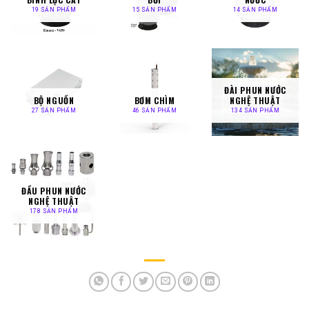
19 SẢN PHẨM
15 SẢN PHẨM
14 SẢN PHẨM
ĐÀI PHUN NƯỚC
BỘ NGUỒN
BƠM CHÌM
NGHỆ THUẬT
27 SẢN PHẨM
46 SẢN PHẨM
134 SẢN PHẨM
ĐẦU PHUN NƯỚC
NGHỆ THUẬT
178 SẢN PHẨM