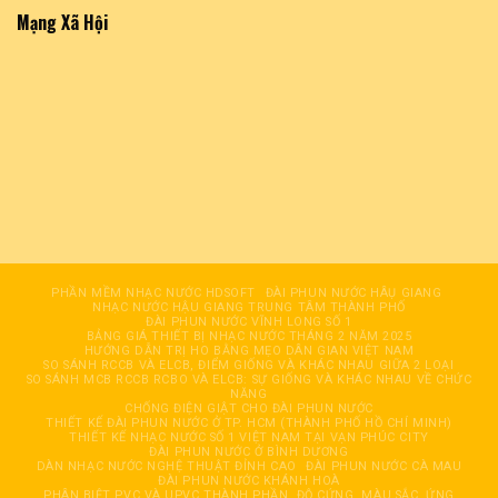
Mạng Xã Hội
PHẦN MỀM NHẠC NƯỚC HDSOFT
ĐÀI PHUN NƯỚC HÂỤ GIANG
NHẠC NƯỚC HẬU GIANG TRUNG TÂM THÀNH PHỐ
ĐÀI PHUN NƯỚC VĨNH LONG SỐ 1
BẢNG GIÁ THIẾT BỊ NHẠC NƯỚC THÁNG 2 NĂM 2025
HƯỚNG DẪN TRỊ HO BẰNG MẸO DÂN GIAN VIỆT NAM
SO SÁNH RCCB VÀ ELCB, ĐIỂM GIỐNG VÀ KHÁC NHAU GIỮA 2 LOẠI
SO SÁNH MCB RCCB RCBO VÀ ELCB: SỰ GIỐNG VÀ KHÁC NHAU VỀ CHỨC
NĂNG
CHỐNG ĐIỆN GIẬT CHO ĐÀI PHUN NƯỚC
THIẾT KẾ ĐÀI PHUN NƯỚC Ở TP. HCM (THÀNH PHỐ HỒ CHÍ MINH)
THIẾT KẾ NHẠC NƯỚC SỐ 1 VIỆT NAM TẠI VẠN PHÚC CITY
ĐÀI PHUN NƯỚC Ở BÌNH DƯƠNG
DÀN NHẠC NƯỚC NGHỆ THUẬT ĐỈNH CAO
ĐÀI PHUN NƯỚC CÀ MAU
ĐÀI PHUN NƯỚC KHÁNH HOÀ
PHÂN BIỆT PVC VÀ UPVC THÀNH PHẦN, ĐỘ CỨNG, MÀU SẮC, ỨNG