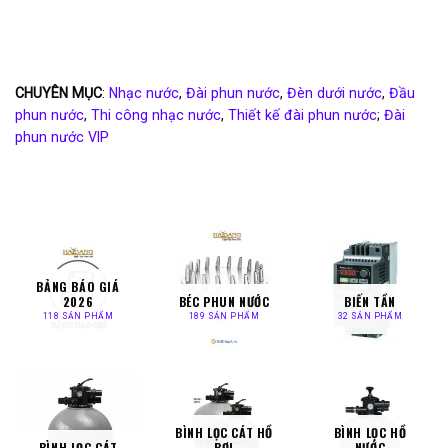
CHUYÊN MỤC
:
Nhạc nước
,
Đài phun nước
,
Đèn dưới nước
,
Đầu
phun nước
,
Thi công nhạc nước
,
Thiết kế đài phun nước
;
Đài
phun nước VIP
BẢNG BÁO GIÁ
2026
BÉC PHUN NƯỚC
BIẾN TẦN
118 SẢN PHẨM
189 SẢN PHẨM
32 SẢN PHẨM
BÌNH LỌC CÁT HỒ
BÌNH LỌC HỒ
BÌNH LỌC CÁT
BƠI
NƯỚC