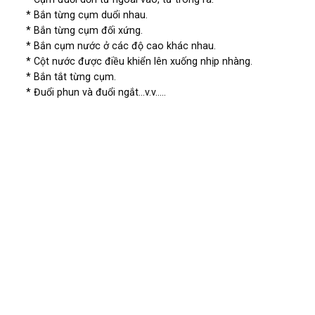
* Bắn từng cụm duổi nhau.
* Bắn từng cụm đối xứng.
* Bắn cụm nước ở các độ cao khác nhau.
* Cột nước được điều khiển lên xuống nhịp nhàng.
* Bắn tắt từng cụm.
* Đuổi phun và đuổi ngắt…v.v…..