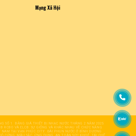
Mạng Xã Hội
NG SỐ 1
BẢNG GIÁ THIẾT BỊ NHẠC NƯỚC THÁNG 2 NĂM 2025
B RCBO VÀ ELCB: SỰ GIỐNG VÀ KHÁC NHAU VỀ CHỨC NĂNG
T NAM TẠI VẠN PHÚC CITY
ĐÀI PHUN NƯỚC Ở BÌNH DƯƠNG
ĐỘ CỨNG, MÀU SẮC, ỨNG DỤNG, AN TOÀN SỨC KHOẺ, TÁI CHẾ