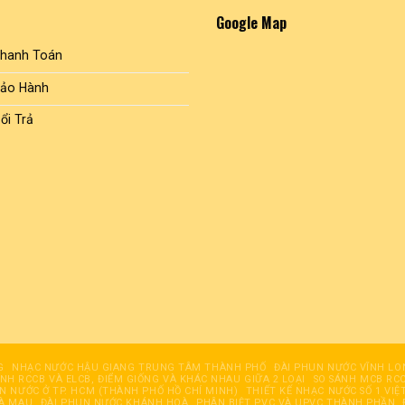
Google Map
Thanh Toán
Bảo Hành
ổi Trả
G
NHẠC NƯỚC HẬU GIANG TRUNG TÂM THÀNH PHỐ
ĐÀI PHUN NƯỚC VĨNH LO
ÁNH RCCB VÀ ELCB, ĐIỂM GIỐNG VÀ KHÁC NHAU GIỮA 2 LOẠI
SO SÁNH MCB RCC
UN NƯỚC Ở TP. HCM (THÀNH PHỐ HỒ CHÍ MINH)
THIẾT KẾ NHẠC NƯỚC SỐ 1 VIỆ
CÀ MAU
ĐÀI PHUN NƯỚC KHÁNH HOÀ
PHÂN BIỆT PVC VÀ UPVC THÀNH PHẦN, 