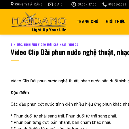
Skip
CÔNG TY HẢI ĐĂNG
ĐỊA CHỈ
08:00 - 17:00
0986662028
to
content
TRANG CHỦ
GIỚI THIỆU
TIN TỨC, HÌNH ẢNH VIDEO MỚI CẬP NHẬT
,
VIDEOS
Video Clip Đài phun nước nghệ thuật, nhạ
Video Clip Đài phun nước nghệ thuật, nhạc nước bắn đuổi sinh 
Đặc điểm:
Các đầu phun cột nước trình diễn nhiều hiệu ứng phun khác nh
* Phun đuổi từ phải sang trái. Phun đuổi từ trái sang phải.
* Phun bắn từng đợt, bắn nhanh, bắn chậm khác nhau.
* Cụm đuổi dồn từ ngoài vào, từ trong ra.