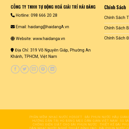
CÔNG TY TNHH TỰ ĐỘNG HOÁ GIẢI TRÍ HẢI ĐĂNG
Chính Sách
Hotline: 098 666 20 28
Chính Sách 
Email: haidang@haidangA.vn
Chính Sách 
Chính Sách Đ
Website: www.haidanga.vn
Địa Chỉ: 319 Võ Nguyên Giáp, Phường An
Khánh, TPHCM, Việt Nam
PHẦN MỀM NHẠC NƯỚC HDSOFT
ĐÀI PHUN NƯỚC HÂỤ GIAN
HƯỚNG DẪN TRỊ HO BẰNG MẸO DÂN GIAN VIỆT NAM
SO S
CHỐNG ĐIỆN GIẬT CHO ĐÀI PHUN NƯỚC
THIẾT KẾ ĐÀI PH
DÀN NHẠC NƯỚC NGHỆ THUẬT ĐỈNH CAO
ĐÀI PHUN NƯỚC 