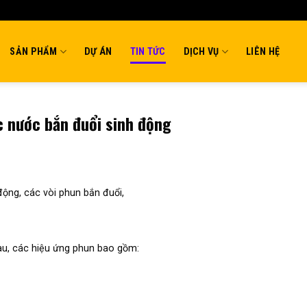
SẢN PHẨM
DỰ ÁN
TIN TỨC
DỊCH VỤ
LIÊN HỆ
c nước bắn đuổi sinh động
động, các vòi phun bắn đuổi,
au, các hiệu ứng phun bao gồm: