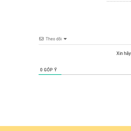
Theo dõi
Xin hã
0
GÓP Ý