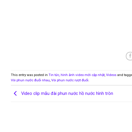
This entry was posted in
Tin tức, hình ảnh video mới cập nhật
,
Videos
and tagg
Vòi phun nước đuổi nhau
,
Vòi phun nước rượt đuổi
.
Video clip mẫu đài phun nước hồ nước hình tròn