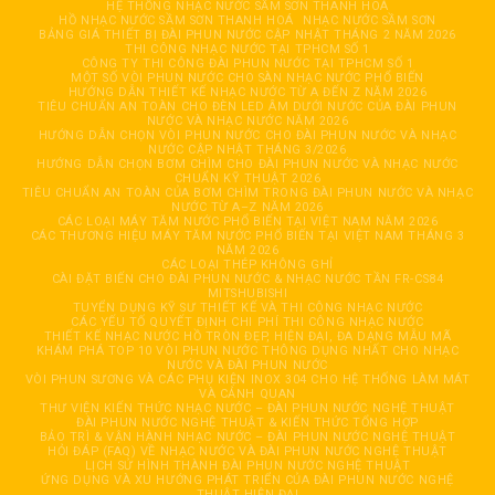
HỆ THỐNG NHẠC NƯỚC SẦM SƠN THANH HOÁ
HỒ NHẠC NƯỚC SẦM SƠN THANH HOÁ
NHẠC NƯỚC SẦM SƠN
BẢNG GIÁ THIẾT BỊ ĐÀI PHUN NƯỚC CẬP NHẬT THÁNG 2 NĂM 2026
THI CÔNG NHẠC NƯỚC TẠI TPHCM SỐ 1
CÔNG TY THI CÔNG ĐÀI PHUN NƯỚC TẠI TPHCM SỐ 1
MỘT SỐ VÒI PHUN NƯỚC CHO SÀN NHẠC NƯỚC PHỔ BIẾN
HƯỚNG DẪN THIẾT KẾ NHẠC NƯỚC TỪ A ĐẾN Z NĂM 2026
TIÊU CHUẨN AN TOÀN CHO ĐÈN LED ÂM DƯỚI NƯỚC CỦA ĐÀI PHUN
NƯỚC VÀ NHẠC NƯỚC NĂM 2026
HƯỚNG DẪN CHỌN VÒI PHUN NƯỚC CHO ĐÀI PHUN NƯỚC VÀ NHẠC
NƯỚC CẬP NHẬT THÁNG 3/2026
HƯỚNG DẪN CHỌN BƠM CHÌM CHO ĐÀI PHUN NƯỚC VÀ NHẠC NƯỚC
CHUẨN KỸ THUẬT 2026
TIÊU CHUẨN AN TOÀN CỦA BƠM CHÌM TRONG ĐÀI PHUN NƯỚC VÀ NHẠC
NƯỚC TỪ A–Z NĂM 2026
CÁC LOẠI MÁY TĂM NƯỚC PHỔ BIẾN TẠI VIỆT NAM NĂM 2026
CÁC THƯƠNG HIỆU MÁY TĂM NƯỚC PHỔ BIẾN TẠI VIỆT NAM THÁNG 3
NĂM 2026
CÁC LOẠI THÉP KHÔNG GHỈ
CÀI ĐẶT BIẾN CHO ĐÀI PHUN NƯỚC & NHẠC NƯỚC TẦN FR-CS84
MITSHUBISHI
TUYỂN DỤNG KỸ SƯ THIẾT KẾ VÀ THI CÔNG NHẠC NƯỚC
CÁC YẾU TỐ QUYẾT ĐỊNH CHI PHÍ THI CÔNG NHẠC NƯỚC
THIẾT KẾ NHẠC NƯỚC HỒ TRÒN ĐẸP, HIỆN ĐẠI, ĐA DẠNG MẪU MÃ
KHÁM PHÁ TOP 10 VÒI PHUN NƯỚC THÔNG DỤNG NHẤT CHO NHẠC
NƯỚC VÀ ĐÀI PHUN NƯỚC
VÒI PHUN SƯƠNG VÀ CÁC PHỤ KIỆN INOX 304 CHO HỆ THỐNG LÀM MÁT
VÀ CẢNH QUAN
THƯ VIỆN KIẾN THỨC NHẠC NƯỚC – ĐÀI PHUN NƯỚC NGHỆ THUẬT
ĐÀI PHUN NƯỚC NGHỆ THUẬT & KIẾN THỨC TỔNG HỢP
BẢO TRÌ & VẬN HÀNH NHẠC NƯỚC – ĐÀI PHUN NƯỚC NGHỆ THUẬT
HỎI ĐÁP (FAQ) VỀ NHẠC NƯỚC VÀ ĐÀI PHUN NƯỚC NGHỆ THUẬT
LỊCH SỬ HÌNH THÀNH ĐÀI PHUN NƯỚC NGHỆ THUẬT
ỨNG DỤNG VÀ XU HƯỚNG PHÁT TRIỂN CỦA ĐÀI PHUN NƯỚC NGHỆ
THUẬT HIỆN ĐẠI