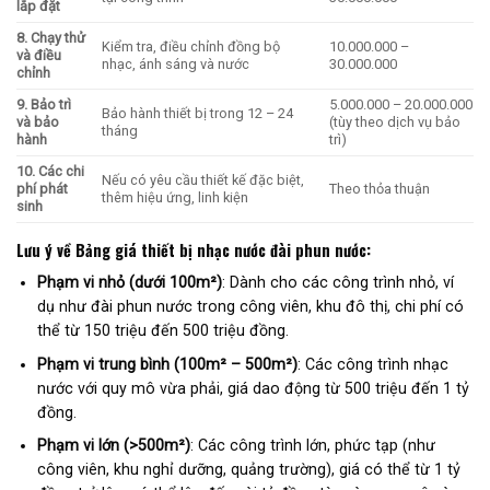
lắp đặt
8. Chạy thử
Kiểm tra, điều chỉnh đồng bộ
10.000.000 –
và điều
nhạc, ánh sáng và nước
30.000.000
chỉnh
9. Bảo trì
5.000.000 – 20.000.000
Bảo hành thiết bị trong 12 – 24
và bảo
(tùy theo dịch vụ bảo
tháng
hành
trì)
10. Các chi
Nếu có yêu cầu thiết kế đặc biệt,
phí phát
Theo thỏa thuận
thêm hiệu ứng, linh kiện
sinh
Lưu ý về Bảng giá thiết bị nhạc nước đài phun nước
:
Phạm vi nhỏ (dưới 100m²)
: Dành cho các công trình nhỏ, ví
dụ như đài phun nước trong công viên, khu đô thị, chi phí có
thể từ 150 triệu đến 500 triệu đồng.
Phạm vi trung bình (100m² – 500m²)
: Các công trình nhạc
nước với quy mô vừa phải, giá dao động từ 500 triệu đến 1 tỷ
đồng.
Phạm vi lớn (>500m²)
: Các công trình lớn, phức tạp (như
công viên, khu nghỉ dưỡng, quảng trường), giá có thể từ 1 tỷ