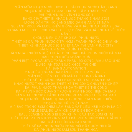
PHẦN MỀM NHẠC NƯỚC HDSOFT
ĐÀI PHUN NƯỚC HÂỤ GIANG
NHẠC NƯỚC HẬU GIANG TRUNG TÂM THÀNH PHỐ
ĐÀI PHUN NƯỚC VĨNH LONG SỐ 1
BẢNG GIÁ THIẾT BỊ NHẠC NƯỚC THÁNG 2 NĂM 2025
HƯỚNG DẪN TRỊ HO BẰNG MẸO DÂN GIAN VIỆT NAM
SO SÁNH RCCB VÀ ELCB, ĐIỂM GIỐNG VÀ KHÁC NHAU GIỮA 2 LOẠI
SO SÁNH MCB RCCB RCBO VÀ ELCB: SỰ GIỐNG VÀ KHÁC NHAU VỀ CHỨC
NĂNG
CHỐNG ĐIỆN GIẬT CHO ĐÀI PHUN NƯỚC
THIẾT KẾ ĐÀI PHUN NƯỚC Ở TP. HCM (THÀNH PHỐ HỒ CHÍ MINH)
THIẾT KẾ NHẠC NƯỚC SỐ 1 VIỆT NAM TẠI VẠN PHÚC CITY
ĐÀI PHUN NƯỚC Ở BÌNH DƯƠNG
DÀN NHẠC NƯỚC NGHỆ THUẬT ĐỈNH CAO
ĐÀI PHUN NƯỚC CÀ MAU
ĐÀI PHUN NƯỚC KHÁNH HOÀ
PHÂN BIỆT PVC VÀ UPVC THÀNH PHẦN, ĐỘ CỨNG, MÀU SẮC, ỨNG
DỤNG, AN TOÀN SỨC KHOẺ, TÁI CHẾ
HẢI ĐĂNG AUTOMATION
Ý NGHĨ SOLOGAN HẢI ĐĂNG: LIGHT UP YOUR LIFE
PHÂN BIỆT ĐÈN LED ĐỔI MÀU GRB 1IN1 VÀ 3IN1
THIẾT KẾ THI CÔNG ĐÀI PHUN NƯỚC TẠI THANH HOÁ
NHẠC NƯỚC THANH HOÁ THIẾT KẾ THI CÔNG CHUYÊN NGHIỆP
ĐÀI PHUN NƯỚC THANH HOÁ THIẾT KẾ THI CÔNG
ĐÀI PHUN NƯỚC QUẢNG TRƯỜNG PHAN NGỌC HIỂN CÀ MAU
SÀN NHẠC NƯỚC QUẢNG TRƯỜNG PHAN NGỌC HIỂN CÀ MAU
NHẠC NƯỚC CÀ MAU QUẢNG TRƯỜNG PHAN NGỌC HIỂN
NHẠC NƯỚC SỐ 1 VIỆT NAM
AIR BAG TRONG BƠM CHÌM LÀM BẰNG VẬT LIỆU NBR NGHĨA LÀ GÌ?
CABLE SEAL BỘ LÀM KÍN CÁP ĐIỆN BƠM CHÌM
BALL BEARING VÒNG BI BƠM CHÌM
CẦU TẠO BƠM CHÌM
THIẾT BỊ ĐÀI PHUN NƯỚC 2025
MẪU ĐÀI PHUN NƯỚC ĐẸP THÁNG 10
BÁO GIÁ THI CÔNG NHẠC NƯỚC
THIẾT KẾ ĐÀI PHUN NƯỚC PHAO NỔI HỒ GƯƠM HÀ NỘI
ĐÀI PHUN NƯỚC SẦM SƠN THANH HOÁ