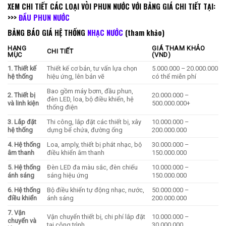
XEM CHI TIẾT CÁC LOẠI VÒI PHUN NƯỚC VỚI BẢNG GIÁ CHI TIẾT TẠI:
>>>
ĐẦU PHUN NƯỚC
BẢNG BÁO GIÁ HỆ THỐNG
NHẠC NƯỚC
(tham khảo)
HẠNG
GIÁ THAM KHẢO
CHI TIẾT
MỤC
(VND)
1. Thiết kế
Thiết kế cơ bản, tư vấn lựa chọn
5.000.000 – 20.000.000
hệ thống
hiệu ứng, lên bản vẽ
có thể miễn phí
Bao gồm máy bơm, đầu phun,
2. Thiết bị
20.000.000 –
đèn LED, loa, bộ điều khiển, hệ
và linh kiện
500.000.000+
thống điện
3. Lắp đặt
Thi công, lắp đặt các thiết bị, xây
10.000.000 –
hệ thống
dựng bể chứa, đường ống
200.000.000
4. Hệ thống
Loa, amply, thiết bị phát nhạc, bộ
30.000.000 –
âm thanh
điều khiển âm thanh
150.000.000
5. Hệ thống
Đèn LED đa màu sắc, đèn chiếu
10.000.000 –
ánh sáng
sáng hiệu ứng
150.000.000
6. Hệ thống
Bộ điều khiển tự động nhạc, nước,
50.000.000 –
điều khiển
ánh sáng
200.000.000
7. Vận
Vận chuyển thiết bị, chi phí lắp đặt
10.000.000 –
chuyển và
tại công trình
30.000.000