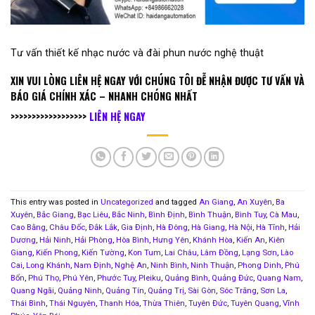
Tư vấn thiết kế nhạc nước và đài phun nước nghệ thuật
XIN VUI LÒNG LIÊN HỆ NGAY VỚI CHÚNG TÔI ĐỄ NHẬN ĐƯỢC TƯ VẤN VÀ
BÁO GIÁ CHÍNH XÁC – NHANH CHÓNG NHẤT
>>>>>>>>>>>>>>>>>>
LIÊN HỆ NGAY
This entry was posted in
Uncategorized
and tagged
An Giang
,
An Xuyên
,
Ba
Xuyên
,
Bắc Giang
,
Bạc Liêu
,
Bắc Ninh
,
Bình Định
,
Bình Thuận
,
Bình Tuy
,
Cà Mau
,
Cao Bằng
,
Châu Đốc
,
Đắk Lắk
,
Gia Định
,
Hà Đông
,
Hà Giang
,
Hà Nội
,
Hà Tĩnh
,
Hải
Dương
,
Hải Ninh
,
Hải Phòng
,
Hòa Bình
,
Hưng Yên
,
Khánh Hòa
,
Kiến An
,
Kiên
Giang
,
Kiến Phong
,
Kiến Tường
,
Kon Tum
,
Lai Châu
,
Lâm Đồng
,
Lạng Sơn
,
Lào
Cai
,
Long Khánh
,
Nam Định
,
Nghệ An
,
Ninh Bình
,
Ninh Thuận
,
Phong Dinh
,
Phú
Bổn
,
Phú Thọ
,
Phú Yên
,
Phước Tuy
,
Pleiku
,
Quảng Bình
,
Quảng Đức
,
Quang Nam
,
Quang Ngãi
,
Quảng Ninh
,
Quảng Tín
,
Quảng Trị
,
Sài Gòn
,
Sóc Trăng
,
Sơn La
,
Thái Bình
,
Thái Nguyên
,
Thanh Hóa
,
Thừa Thiên
,
Tuyên Đức
,
Tuyên Quang
,
Vĩnh