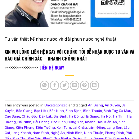
Tư vấn thiết kế nhạc nước và đài phun nước nghệ thuật
XIN VUI LÒNG LIÊN HỆ NGAY VỚI CHÚNG TÔI ĐỄ NHẬN ĐƯỢC TƯ VẤN VÀ
BÁO GIÁ CHÍNH XÁC – NHANH CHÓNG NHẤT
>>>>>>>>>>>>>>>>>>
LIÊN HỆ NGAY
This entry was posted in
Uncategorized
and tagged
An Giang
,
An Xuyên
,
Ba
Xuyên
,
Bắc Giang
,
Bạc Liêu
,
Bắc Ninh
,
Bình Định
,
Bình Thuận
,
Bình Tuy
,
Cà Mau
,
Cao Bằng
,
Châu Đốc
,
Đắk Lắk
,
Gia Định
,
Hà Đông
,
Hà Giang
,
Hà Nội
,
Hà Tĩnh
,
Hải
Dương
,
Hải Ninh
,
Hải Phòng
,
Hòa Bình
,
Hưng Yên
,
Khánh Hòa
,
Kiến An
,
Kiên
Giang
,
Kiến Phong
,
Kiến Tường
,
Kon Tum
,
Lai Châu
,
Lâm Đồng
,
Lạng Sơn
,
Lào
Cai
,
Long Khánh
,
Nam Định
,
Nghệ An
,
Ninh Bình
,
Ninh Thuận
,
Phong Dinh
,
Phú
Bổn
,
Phú Thọ
,
Phú Yên
,
Phước Tuy
,
Pleiku
,
Quảng Bình
,
Quảng Đức
,
Quang Nam
,