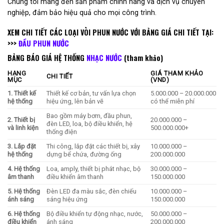
Chúng tôi mang đến sản phẩm chính hãng và dịch vụ chuyên
nghiệp, đảm bảo hiệu quả cho mọi công trình.
XEM CHI TIẾT CÁC LOẠI VÒI PHUN NƯỚC VỚI BẢNG GIÁ CHI TIẾT TẠI:
>>>
ĐẦU PHUN NƯỚC
BẢNG BÁO GIÁ HỆ THỐNG
NHẠC NƯỚC
(tham khảo)
HẠNG
GIÁ THAM KHẢO
CHI TIẾT
MỤC
(VND)
1. Thiết kế
Thiết kế cơ bản, tư vấn lựa chọn
5.000.000 – 20.000.000
hệ thống
hiệu ứng, lên bản vẽ
có thể miễn phí
Bao gồm máy bơm, đầu phun,
2. Thiết bị
20.000.000 –
đèn LED, loa, bộ điều khiển, hệ
và linh kiện
500.000.000+
thống điện
3. Lắp đặt
Thi công, lắp đặt các thiết bị, xây
10.000.000 –
hệ thống
dựng bể chứa, đường ống
200.000.000
4. Hệ thống
Loa, amply, thiết bị phát nhạc, bộ
30.000.000 –
âm thanh
điều khiển âm thanh
150.000.000
5. Hệ thống
Đèn LED đa màu sắc, đèn chiếu
10.000.000 –
ánh sáng
sáng hiệu ứng
150.000.000
6. Hệ thống
Bộ điều khiển tự động nhạc, nước,
50.000.000 –
điều khiển
ánh sáng
200.000.000