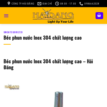
Skip
CÔNG TY HẢI ĐĂNG
ĐỊA CHỈ
08:00 - 17:00
0986662028
to
content
UNCATEGORIZED
Béc phun nước Inox 304 chất lượng cao
Béc phun nước Inox 304 chất lượng cao – Hải
Đăng