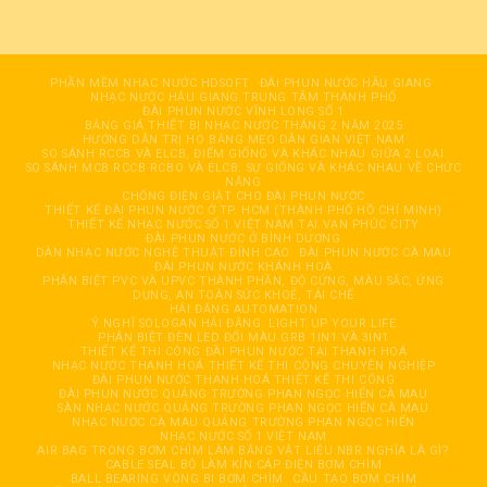
PHẦN MỀM NHẠC NƯỚC HDSOFT
ĐÀI PHUN NƯỚC HÂỤ GIANG
NHẠC NƯỚC HẬU GIANG TRUNG TÂM THÀNH PHỐ
ĐÀI PHUN NƯỚC VĨNH LONG SỐ 1
BẢNG GIÁ THIẾT BỊ NHẠC NƯỚC THÁNG 2 NĂM 2025
HƯỚNG DẪN TRỊ HO BẰNG MẸO DÂN GIAN VIỆT NAM
SO SÁNH RCCB VÀ ELCB, ĐIỂM GIỐNG VÀ KHÁC NHAU GIỮA 2 LOẠI
SO SÁNH MCB RCCB RCBO VÀ ELCB: SỰ GIỐNG VÀ KHÁC NHAU VỀ CHỨC
NĂNG
CHỐNG ĐIỆN GIẬT CHO ĐÀI PHUN NƯỚC
THIẾT KẾ ĐÀI PHUN NƯỚC Ở TP. HCM (THÀNH PHỐ HỒ CHÍ MINH)
THIẾT KẾ NHẠC NƯỚC SỐ 1 VIỆT NAM TẠI VẠN PHÚC CITY
ĐÀI PHUN NƯỚC Ở BÌNH DƯƠNG
DÀN NHẠC NƯỚC NGHỆ THUẬT ĐỈNH CAO
ĐÀI PHUN NƯỚC CÀ MAU
ĐÀI PHUN NƯỚC KHÁNH HOÀ
PHÂN BIỆT PVC VÀ UPVC THÀNH PHẦN, ĐỘ CỨNG, MÀU SẮC, ỨNG
DỤNG, AN TOÀN SỨC KHOẺ, TÁI CHẾ
HẢI ĐĂNG AUTOMATION
Ý NGHĨ SOLOGAN HẢI ĐĂNG: LIGHT UP YOUR LIFE
PHÂN BIỆT ĐÈN LED ĐỔI MÀU GRB 1IN1 VÀ 3IN1
THIẾT KẾ THI CÔNG ĐÀI PHUN NƯỚC TẠI THANH HOÁ
NHẠC NƯỚC THANH HOÁ THIẾT KẾ THI CÔNG CHUYÊN NGHIỆP
ĐÀI PHUN NƯỚC THANH HOÁ THIẾT KẾ THI CÔNG
ĐÀI PHUN NƯỚC QUẢNG TRƯỜNG PHAN NGỌC HIỂN CÀ MAU
SÀN NHẠC NƯỚC QUẢNG TRƯỜNG PHAN NGỌC HIỂN CÀ MAU
NHẠC NƯỚC CÀ MAU QUẢNG TRƯỜNG PHAN NGỌC HIỂN
NHẠC NƯỚC SỐ 1 VIỆT NAM
AIR BAG TRONG BƠM CHÌM LÀM BẰNG VẬT LIỆU NBR NGHĨA LÀ GÌ?
CABLE SEAL BỘ LÀM KÍN CÁP ĐIỆN BƠM CHÌM
BALL BEARING VÒNG BI BƠM CHÌM
CẦU TẠO BƠM CHÌM