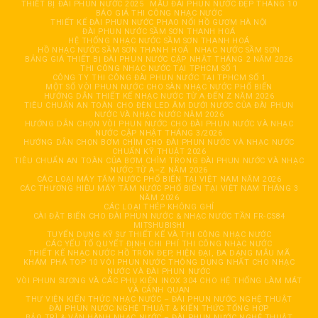
THIẾT BỊ ĐÀI PHUN NƯỚC 2025
MẪU ĐÀI PHUN NƯỚC ĐẸP THÁNG 10
BÁO GIÁ THI CÔNG NHẠC NƯỚC
THIẾT KẾ ĐÀI PHUN NƯỚC PHAO NỔI HỒ GƯƠM HÀ NỘI
ĐÀI PHUN NƯỚC SẦM SƠN THANH HOÁ
HỆ THỐNG NHẠC NƯỚC SẦM SƠN THANH HOÁ
HỒ NHẠC NƯỚC SẦM SƠN THANH HOÁ
NHẠC NƯỚC SẦM SƠN
BẢNG GIÁ THIẾT BỊ ĐÀI PHUN NƯỚC CẬP NHẬT THÁNG 2 NĂM 2026
THI CÔNG NHẠC NƯỚC TẠI TPHCM SỐ 1
CÔNG TY THI CÔNG ĐÀI PHUN NƯỚC TẠI TPHCM SỐ 1
MỘT SỐ VÒI PHUN NƯỚC CHO SÀN NHẠC NƯỚC PHỔ BIẾN
HƯỚNG DẪN THIẾT KẾ NHẠC NƯỚC TỪ A ĐẾN Z NĂM 2026
TIÊU CHUẨN AN TOÀN CHO ĐÈN LED ÂM DƯỚI NƯỚC CỦA ĐÀI PHUN
NƯỚC VÀ NHẠC NƯỚC NĂM 2026
HƯỚNG DẪN CHỌN VÒI PHUN NƯỚC CHO ĐÀI PHUN NƯỚC VÀ NHẠC
NƯỚC CẬP NHẬT THÁNG 3/2026
HƯỚNG DẪN CHỌN BƠM CHÌM CHO ĐÀI PHUN NƯỚC VÀ NHẠC NƯỚC
CHUẨN KỸ THUẬT 2026
TIÊU CHUẨN AN TOÀN CỦA BƠM CHÌM TRONG ĐÀI PHUN NƯỚC VÀ NHẠC
NƯỚC TỪ A–Z NĂM 2026
CÁC LOẠI MÁY TĂM NƯỚC PHỔ BIẾN TẠI VIỆT NAM NĂM 2026
CÁC THƯƠNG HIỆU MÁY TĂM NƯỚC PHỔ BIẾN TẠI VIỆT NAM THÁNG 3
NĂM 2026
CÁC LOẠI THÉP KHÔNG GHỈ
CÀI ĐẶT BIẾN CHO ĐÀI PHUN NƯỚC & NHẠC NƯỚC TẦN FR-CS84
MITSHUBISHI
TUYỂN DỤNG KỸ SƯ THIẾT KẾ VÀ THI CÔNG NHẠC NƯỚC
CÁC YẾU TỐ QUYẾT ĐỊNH CHI PHÍ THI CÔNG NHẠC NƯỚC
THIẾT KẾ NHẠC NƯỚC HỒ TRÒN ĐẸP, HIỆN ĐẠI, ĐA DẠNG MẪU MÃ
KHÁM PHÁ TOP 10 VÒI PHUN NƯỚC THÔNG DỤNG NHẤT CHO NHẠC
NƯỚC VÀ ĐÀI PHUN NƯỚC
VÒI PHUN SƯƠNG VÀ CÁC PHỤ KIỆN INOX 304 CHO HỆ THỐNG LÀM MÁT
VÀ CẢNH QUAN
THƯ VIỆN KIẾN THỨC NHẠC NƯỚC – ĐÀI PHUN NƯỚC NGHỆ THUẬT
ĐÀI PHUN NƯỚC NGHỆ THUẬT & KIẾN THỨC TỔNG HỢP
BẢO TRÌ & VẬN HÀNH NHẠC NƯỚC – ĐÀI PHUN NƯỚC NGHỆ THUẬT