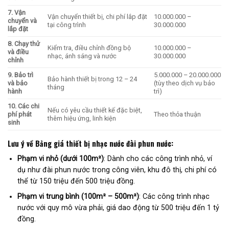
7. Vận
Vận chuyển thiết bị, chi phí lắp đặt
10.000.000 –
chuyển và
tại công trình
30.000.000
lắp đặt
8. Chạy thử
Kiểm tra, điều chỉnh đồng bộ
10.000.000 –
và điều
nhạc, ánh sáng và nước
30.000.000
chỉnh
9. Bảo trì
5.000.000 – 20.000.000
Bảo hành thiết bị trong 12 – 24
và bảo
(tùy theo dịch vụ bảo
tháng
hành
trì)
10. Các chi
Nếu có yêu cầu thiết kế đặc biệt,
phí phát
Theo thỏa thuận
thêm hiệu ứng, linh kiện
sinh
Lưu ý về Bảng giá thiết bị nhạc nước đài phun nước
:
Phạm vi nhỏ (dưới 100m²)
: Dành cho các công trình nhỏ, ví
dụ như đài phun nước trong công viên, khu đô thị, chi phí có
thể từ 150 triệu đến 500 triệu đồng.
Phạm vi trung bình (100m² – 500m²)
: Các công trình nhạc
nước với quy mô vừa phải, giá dao động từ 500 triệu đến 1 tỷ
đồng.