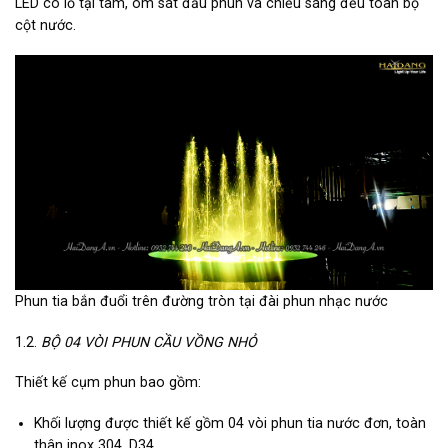
LED có lỗ tại tâm, ôm sát đầu phun và chiếu sáng đều toàn bộ
cột nước.
Phun tia bắn đuổi trên đường tròn tại đài phun nhạc nước
1.2.
BỘ 04 VÒI PHUN CẦU VỒNG NHỎ
Thiết kế cụm phun bao gồm:
Khối lượng được thiết kế gồm 04 vòi phun tia nước đơn, toàn
thân inox 304, D34