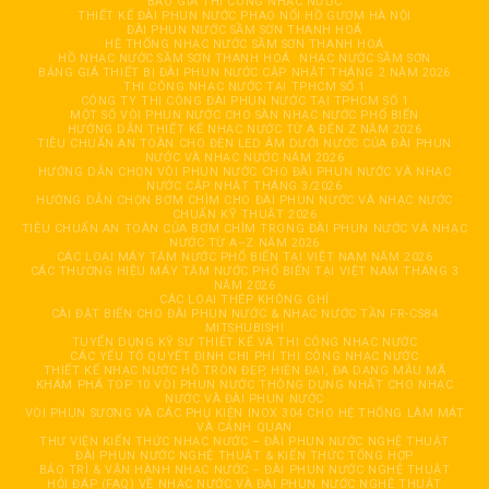
BÁO GIÁ THI CÔNG NHẠC NƯỚC
THIẾT KẾ ĐÀI PHUN NƯỚC PHAO NỔI HỒ GƯƠM HÀ NỘI
ĐÀI PHUN NƯỚC SẦM SƠN THANH HOÁ
HỆ THỐNG NHẠC NƯỚC SẦM SƠN THANH HOÁ
HỒ NHẠC NƯỚC SẦM SƠN THANH HOÁ
NHẠC NƯỚC SẦM SƠN
BẢNG GIÁ THIẾT BỊ ĐÀI PHUN NƯỚC CẬP NHẬT THÁNG 2 NĂM 2026
THI CÔNG NHẠC NƯỚC TẠI TPHCM SỐ 1
CÔNG TY THI CÔNG ĐÀI PHUN NƯỚC TẠI TPHCM SỐ 1
MỘT SỐ VÒI PHUN NƯỚC CHO SÀN NHẠC NƯỚC PHỔ BIẾN
HƯỚNG DẪN THIẾT KẾ NHẠC NƯỚC TỪ A ĐẾN Z NĂM 2026
TIÊU CHUẨN AN TOÀN CHO ĐÈN LED ÂM DƯỚI NƯỚC CỦA ĐÀI PHUN
NƯỚC VÀ NHẠC NƯỚC NĂM 2026
HƯỚNG DẪN CHỌN VÒI PHUN NƯỚC CHO ĐÀI PHUN NƯỚC VÀ NHẠC
NƯỚC CẬP NHẬT THÁNG 3/2026
HƯỚNG DẪN CHỌN BƠM CHÌM CHO ĐÀI PHUN NƯỚC VÀ NHẠC NƯỚC
CHUẨN KỸ THUẬT 2026
TIÊU CHUẨN AN TOÀN CỦA BƠM CHÌM TRONG ĐÀI PHUN NƯỚC VÀ NHẠC
NƯỚC TỪ A–Z NĂM 2026
CÁC LOẠI MÁY TĂM NƯỚC PHỔ BIẾN TẠI VIỆT NAM NĂM 2026
CÁC THƯƠNG HIỆU MÁY TĂM NƯỚC PHỔ BIẾN TẠI VIỆT NAM THÁNG 3
NĂM 2026
CÁC LOẠI THÉP KHÔNG GHỈ
CÀI ĐẶT BIẾN CHO ĐÀI PHUN NƯỚC & NHẠC NƯỚC TẦN FR-CS84
MITSHUBISHI
TUYỂN DỤNG KỸ SƯ THIẾT KẾ VÀ THI CÔNG NHẠC NƯỚC
CÁC YẾU TỐ QUYẾT ĐỊNH CHI PHÍ THI CÔNG NHẠC NƯỚC
THIẾT KẾ NHẠC NƯỚC HỒ TRÒN ĐẸP, HIỆN ĐẠI, ĐA DẠNG MẪU MÃ
KHÁM PHÁ TOP 10 VÒI PHUN NƯỚC THÔNG DỤNG NHẤT CHO NHẠC
NƯỚC VÀ ĐÀI PHUN NƯỚC
VÒI PHUN SƯƠNG VÀ CÁC PHỤ KIỆN INOX 304 CHO HỆ THỐNG LÀM MÁT
VÀ CẢNH QUAN
THƯ VIỆN KIẾN THỨC NHẠC NƯỚC – ĐÀI PHUN NƯỚC NGHỆ THUẬT
ĐÀI PHUN NƯỚC NGHỆ THUẬT & KIẾN THỨC TỔNG HỢP
BẢO TRÌ & VẬN HÀNH NHẠC NƯỚC – ĐÀI PHUN NƯỚC NGHỆ THUẬT
HỎI ĐÁP (FAQ) VỀ NHẠC NƯỚC VÀ ĐÀI PHUN NƯỚC NGHỆ THUẬT