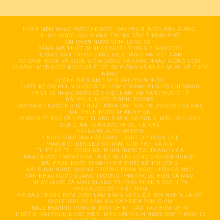
PHẦN MỀM NHẠC NƯỚC HDSOFT
ĐÀI PHUN NƯỚC HÂỤ GIANG
NHẠC NƯỚC HẬU GIANG TRUNG TÂM THÀNH PHỐ
ĐÀI PHUN NƯỚC VĨNH LONG SỐ 1
BẢNG GIÁ THIẾT BỊ NHẠC NƯỚC THÁNG 2 NĂM 2025
HƯỚNG DẪN TRỊ HO BẰNG MẸO DÂN GIAN VIỆT NAM
SO SÁNH RCCB VÀ ELCB, ĐIỂM GIỐNG VÀ KHÁC NHAU GIỮA 2 LOẠI
SO SÁNH MCB RCCB RCBO VÀ ELCB: SỰ GIỐNG VÀ KHÁC NHAU VỀ CHỨC
NĂNG
CHỐNG ĐIỆN GIẬT CHO ĐÀI PHUN NƯỚC
THIẾT KẾ ĐÀI PHUN NƯỚC Ở TP. HCM (THÀNH PHỐ HỒ CHÍ MINH)
THIẾT KẾ NHẠC NƯỚC SỐ 1 VIỆT NAM TẠI VẠN PHÚC CITY
ĐÀI PHUN NƯỚC Ở BÌNH DƯƠNG
DÀN NHẠC NƯỚC NGHỆ THUẬT ĐỈNH CAO
ĐÀI PHUN NƯỚC CÀ MAU
ĐÀI PHUN NƯỚC KHÁNH HOÀ
PHÂN BIỆT PVC VÀ UPVC THÀNH PHẦN, ĐỘ CỨNG, MÀU SẮC, ỨNG
DỤNG, AN TOÀN SỨC KHOẺ, TÁI CHẾ
HẢI ĐĂNG AUTOMATION
Ý NGHĨ SOLOGAN HẢI ĐĂNG: LIGHT UP YOUR LIFE
PHÂN BIỆT ĐÈN LED ĐỔI MÀU GRB 1IN1 VÀ 3IN1
THIẾT KẾ THI CÔNG ĐÀI PHUN NƯỚC TẠI THANH HOÁ
NHẠC NƯỚC THANH HOÁ THIẾT KẾ THI CÔNG CHUYÊN NGHIỆP
ĐÀI PHUN NƯỚC THANH HOÁ THIẾT KẾ THI CÔNG
ĐÀI PHUN NƯỚC QUẢNG TRƯỜNG PHAN NGỌC HIỂN CÀ MAU
SÀN NHẠC NƯỚC QUẢNG TRƯỜNG PHAN NGỌC HIỂN CÀ MAU
NHẠC NƯỚC CÀ MAU QUẢNG TRƯỜNG PHAN NGỌC HIỂN
NHẠC NƯỚC SỐ 1 VIỆT NAM
AIR BAG TRONG BƠM CHÌM LÀM BẰNG VẬT LIỆU NBR NGHĨA LÀ GÌ?
CABLE SEAL BỘ LÀM KÍN CÁP ĐIỆN BƠM CHÌM
BALL BEARING VÒNG BI BƠM CHÌM
CẦU TẠO BƠM CHÌM
THIẾT BỊ ĐÀI PHUN NƯỚC 2025
MẪU ĐÀI PHUN NƯỚC ĐẸP THÁNG 10