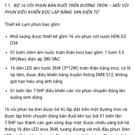
1.1.
BỘ 16 VÒI PHUN BẮN ĐUỔI TRÊN ĐƯỜNG TRÒN – MỖI VÒI
PHUN ĐIỀU KHIỂN ĐỘC LẬP BẰNG VAN ĐIỆN TỪ
Thiết kế cụm phun bao gồm:
Khối lượng được thiết kế gồm 16 vòi phun cột nước HDN-S2
D34
01 bơm chìm âm nước toàn thân inox bao gồm: 1 bơm 5.5
HP(4kw) điện áp 380 VAC
16 đèn LED âm nước 36W (3*12W) toàn thân bằng inox, có lỗ
tại tâm, được điều khiển bằng truyền thông DMX 512, không
giới hạn hiệu ứng ánh sáng.
01 biến tần 7.5HP điều khiển các vòi phun chuyển động lên
xuống sinh động
16 vòi phun tia đơn được bố trí, lắp đặt trên một đường tròn và
được lập trình chuyển động bắn đuổi liên tục bởi 01 biến tần
7.5HP tạo thành các gợn sóng đẹp mắt. Được chiếu sáng bởi hệ
thống 16 đèn LED inox 36W, tương đương với mỗi đầu phun. Đèn