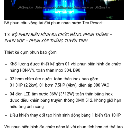
Bộ phun cầu vồng tại đài phun nhạc nước Tea Resort
1.3.
BỘ PHUN BIẾN HÌNH ĐA CHỨC NĂNG: PHUN THẲNG –
PHUN XÒE – PHUN XÒE THẲNG TUYẾN TÍNH
Thiết kế cụm phun bao gồm:
Khối lượng được thiết kế gồm 01 vòi phun biến hình đa chức
năng HDN-VN, toàn thân inox 304, D90
02 bơm chìm âm nước, toàn thân inox bao gồm
01 3HP (2.2kw), 01 bơm 7.5HP (4kw), điện áp 380 VAC
04 đèn LED âm nước 36W (3*12W) toàn thân bằng inox,
được điều khiển bằng truyền thông DMX 512, không giới hạn
hiệu ứng ánh sáng.
Điều khiển thay đổi tạo hình sinh động bằng 1 biến tần 10HP
Vòi phun biến hình đa chức năng là vòi phun tích hợp có thể tạo