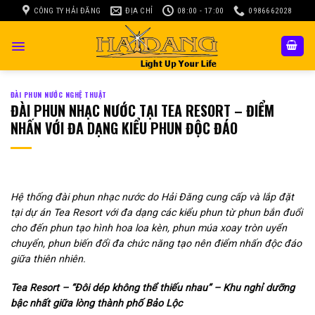
Skip
CÔNG TY HẢI ĐĂNG
ĐỊA CHỈ
08:00 - 17:00
0986662028
to
content
ĐÀI PHUN NƯỚC NGHỆ THUẬT
ĐÀI PHUN NHẠC NƯỚC TẠI TEA RESORT – ĐIỂM
NHẤN VỚI ĐA DẠNG KIỂU PHUN ĐỘC ĐÁO
Hệ thống đài phun nhạc nước do Hải Đăng cung cấp và lắp đặt
tại dự án Tea Resort với đa dạng các kiểu phun từ phun bắn đuổi
cho đến phun tạo hình hoa loa kèn, phun múa xoay tròn uyển
chuyển, phun biến đổi đa chức năng tạo nên điểm nhấn độc đáo
giữa thiên nhiên.
Tea Resort – “Đôi dép không thể thiếu nhau” – Khu nghỉ dưỡng
bậc nhất giữa lòng thành phố Bảo Lộc