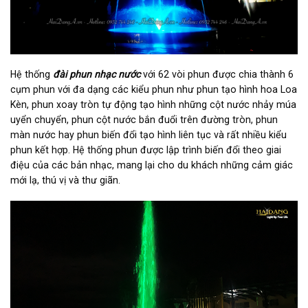
Hệ thống
đài phun nhạc nước
với 62 vòi phun được chia thành 6
cụm phun với đa dạng các kiểu phun như phun tạo hình hoa Loa
Kèn, phun xoay tròn tự động tạo hình những cột nước nhảy múa
uyển chuyển, phun cột nước bắn đuổi trên đường tròn, phun
màn nước hay phun biến đổi tạo hình liên tục và rất nhiều kiểu
phun kết hợp. Hệ thống phun được lập trình biến đổi theo giai
điệu của các bản nhạc, mang lại cho du khách những cảm giác
mới lạ, thú vị và thư giãn.