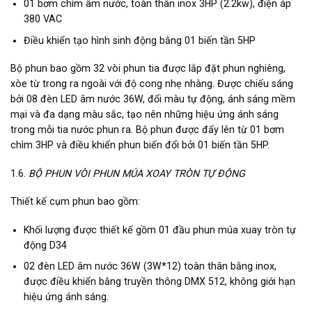
01 bơm chìm âm nước, toàn thân inox 3HP (2.2kw), điện áp
380 VAC
Điều khiển tạo hình sinh động bằng 01 biến tần 5HP
Bộ phun bao gồm 32 vòi phun tia được lắp đặt phun nghiêng,
xòe từ trong ra ngoài với độ cong nhẹ nhàng. Được chiếu sáng
bởi 08 đèn LED âm nước 36W, đổi màu tự động, ánh sáng mềm
mại và đa dạng màu sắc, tạo nên những hiệu ứng ánh sáng
trong mỗi tia nước phun ra. Bộ phun được đẩy lên từ 01 bơm
chìm 3HP và điều khiển phun biến đổi bởi 01 biến tần 5HP.
1.6.
BỘ PHUN VÒI PHUN MÚA XOAY TRÒN TỰ ĐỘNG
Thiết kế cụm phun bao gồm:
Khối lượng được thiết kế gồm 01 đầu phun múa xuay tròn tự
động D34
02 đèn LED âm nước 36W (3W*12) toàn thân bằng inox,
được điều khiển bằng truyền thông DMX 512, không giới hạn
hiệu ứng ánh sáng.