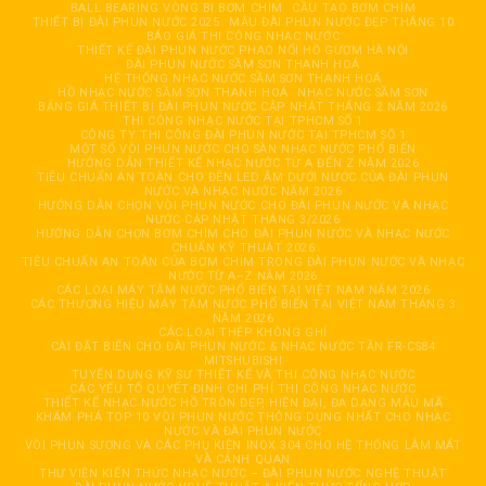
BALL BEARING VÒNG BI BƠM CHÌM
CẦU TẠO BƠM CHÌM
THIẾT BỊ ĐÀI PHUN NƯỚC 2025
MẪU ĐÀI PHUN NƯỚC ĐẸP THÁNG 10
BÁO GIÁ THI CÔNG NHẠC NƯỚC
THIẾT KẾ ĐÀI PHUN NƯỚC PHAO NỔI HỒ GƯƠM HÀ NỘI
ĐÀI PHUN NƯỚC SẦM SƠN THANH HOÁ
HỆ THỐNG NHẠC NƯỚC SẦM SƠN THANH HOÁ
HỒ NHẠC NƯỚC SẦM SƠN THANH HOÁ
NHẠC NƯỚC SẦM SƠN
BẢNG GIÁ THIẾT BỊ ĐÀI PHUN NƯỚC CẬP NHẬT THÁNG 2 NĂM 2026
THI CÔNG NHẠC NƯỚC TẠI TPHCM SỐ 1
CÔNG TY THI CÔNG ĐÀI PHUN NƯỚC TẠI TPHCM SỐ 1
MỘT SỐ VÒI PHUN NƯỚC CHO SÀN NHẠC NƯỚC PHỔ BIẾN
HƯỚNG DẪN THIẾT KẾ NHẠC NƯỚC TỪ A ĐẾN Z NĂM 2026
TIÊU CHUẨN AN TOÀN CHO ĐÈN LED ÂM DƯỚI NƯỚC CỦA ĐÀI PHUN
NƯỚC VÀ NHẠC NƯỚC NĂM 2026
HƯỚNG DẪN CHỌN VÒI PHUN NƯỚC CHO ĐÀI PHUN NƯỚC VÀ NHẠC
NƯỚC CẬP NHẬT THÁNG 3/2026
HƯỚNG DẪN CHỌN BƠM CHÌM CHO ĐÀI PHUN NƯỚC VÀ NHẠC NƯỚC
CHUẨN KỸ THUẬT 2026
TIÊU CHUẨN AN TOÀN CỦA BƠM CHÌM TRONG ĐÀI PHUN NƯỚC VÀ NHẠC
NƯỚC TỪ A–Z NĂM 2026
CÁC LOẠI MÁY TĂM NƯỚC PHỔ BIẾN TẠI VIỆT NAM NĂM 2026
CÁC THƯƠNG HIỆU MÁY TĂM NƯỚC PHỔ BIẾN TẠI VIỆT NAM THÁNG 3
NĂM 2026
CÁC LOẠI THÉP KHÔNG GHỈ
CÀI ĐẶT BIẾN CHO ĐÀI PHUN NƯỚC & NHẠC NƯỚC TẦN FR-CS84
MITSHUBISHI
TUYỂN DỤNG KỸ SƯ THIẾT KẾ VÀ THI CÔNG NHẠC NƯỚC
CÁC YẾU TỐ QUYẾT ĐỊNH CHI PHÍ THI CÔNG NHẠC NƯỚC
THIẾT KẾ NHẠC NƯỚC HỒ TRÒN ĐẸP, HIỆN ĐẠI, ĐA DẠNG MẪU MÃ
KHÁM PHÁ TOP 10 VÒI PHUN NƯỚC THÔNG DỤNG NHẤT CHO NHẠC
NƯỚC VÀ ĐÀI PHUN NƯỚC
VÒI PHUN SƯƠNG VÀ CÁC PHỤ KIỆN INOX 304 CHO HỆ THỐNG LÀM MÁT
VÀ CẢNH QUAN
THƯ VIỆN KIẾN THỨC NHẠC NƯỚC – ĐÀI PHUN NƯỚC NGHỆ THUẬT