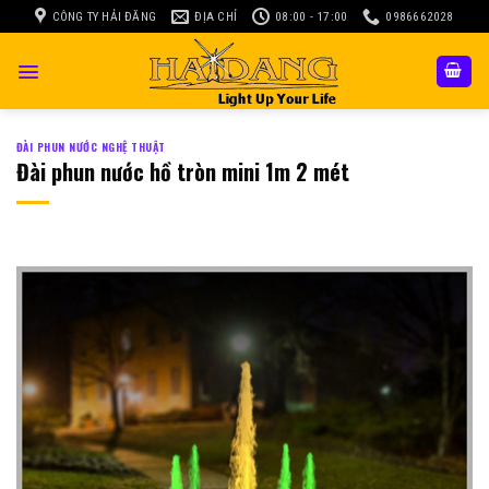
Skip
CÔNG TY HẢI ĐĂNG
ĐỊA CHỈ
08:00 - 17:00
0986662028
to
content
ĐÀI PHUN NƯỚC NGHỆ THUẬT
Đài phun nước hồ tròn mini 1m 2 mét