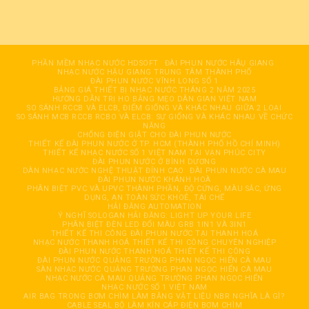
PHẦN MỀM NHẠC NƯỚC HDSOFT
ĐÀI PHUN NƯỚC HÂỤ GIANG
NHẠC NƯỚC HẬU GIANG TRUNG TÂM THÀNH PHỐ
ĐÀI PHUN NƯỚC VĨNH LONG SỐ 1
BẢNG GIÁ THIẾT BỊ NHẠC NƯỚC THÁNG 2 NĂM 2025
HƯỚNG DẪN TRỊ HO BẰNG MẸO DÂN GIAN VIỆT NAM
SO SÁNH RCCB VÀ ELCB, ĐIỂM GIỐNG VÀ KHÁC NHAU GIỮA 2 LOẠI
SO SÁNH MCB RCCB RCBO VÀ ELCB: SỰ GIỐNG VÀ KHÁC NHAU VỀ CHỨC
NĂNG
CHỐNG ĐIỆN GIẬT CHO ĐÀI PHUN NƯỚC
THIẾT KẾ ĐÀI PHUN NƯỚC Ở TP. HCM (THÀNH PHỐ HỒ CHÍ MINH)
THIẾT KẾ NHẠC NƯỚC SỐ 1 VIỆT NAM TẠI VẠN PHÚC CITY
ĐÀI PHUN NƯỚC Ở BÌNH DƯƠNG
DÀN NHẠC NƯỚC NGHỆ THUẬT ĐỈNH CAO
ĐÀI PHUN NƯỚC CÀ MAU
ĐÀI PHUN NƯỚC KHÁNH HOÀ
PHÂN BIỆT PVC VÀ UPVC THÀNH PHẦN, ĐỘ CỨNG, MÀU SẮC, ỨNG
DỤNG, AN TOÀN SỨC KHOẺ, TÁI CHẾ
HẢI ĐĂNG AUTOMATION
Ý NGHĨ SOLOGAN HẢI ĐĂNG: LIGHT UP YOUR LIFE
PHÂN BIỆT ĐÈN LED ĐỔI MÀU GRB 1IN1 VÀ 3IN1
THIẾT KẾ THI CÔNG ĐÀI PHUN NƯỚC TẠI THANH HOÁ
NHẠC NƯỚC THANH HOÁ THIẾT KẾ THI CÔNG CHUYÊN NGHIỆP
ĐÀI PHUN NƯỚC THANH HOÁ THIẾT KẾ THI CÔNG
ĐÀI PHUN NƯỚC QUẢNG TRƯỜNG PHAN NGỌC HIỂN CÀ MAU
SÀN NHẠC NƯỚC QUẢNG TRƯỜNG PHAN NGỌC HIỂN CÀ MAU
NHẠC NƯỚC CÀ MAU QUẢNG TRƯỜNG PHAN NGỌC HIỂN
NHẠC NƯỚC SỐ 1 VIỆT NAM
AIR BAG TRONG BƠM CHÌM LÀM BẰNG VẬT LIỆU NBR NGHĨA LÀ GÌ?
CABLE SEAL BỘ LÀM KÍN CÁP ĐIỆN BƠM CHÌM