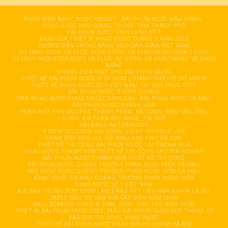
PHẦN MỀM NHẠC NƯỚC HDSOFT
ĐÀI PHUN NƯỚC HÂỤ GIANG
NHẠC NƯỚC HẬU GIANG TRUNG TÂM THÀNH PHỐ
ĐÀI PHUN NƯỚC VĨNH LONG SỐ 1
BẢNG GIÁ THIẾT BỊ NHẠC NƯỚC THÁNG 2 NĂM 2025
HƯỚNG DẪN TRỊ HO BẰNG MẸO DÂN GIAN VIỆT NAM
SO SÁNH RCCB VÀ ELCB, ĐIỂM GIỐNG VÀ KHÁC NHAU GIỮA 2 LOẠI
SO SÁNH MCB RCCB RCBO VÀ ELCB: SỰ GIỐNG VÀ KHÁC NHAU VỀ CHỨC
NĂNG
CHỐNG ĐIỆN GIẬT CHO ĐÀI PHUN NƯỚC
THIẾT KẾ ĐÀI PHUN NƯỚC Ở TP. HCM (THÀNH PHỐ HỒ CHÍ MINH)
THIẾT KẾ NHẠC NƯỚC SỐ 1 VIỆT NAM TẠI VẠN PHÚC CITY
ĐÀI PHUN NƯỚC Ở BÌNH DƯƠNG
DÀN NHẠC NƯỚC NGHỆ THUẬT ĐỈNH CAO
ĐÀI PHUN NƯỚC CÀ MAU
ĐÀI PHUN NƯỚC KHÁNH HOÀ
PHÂN BIỆT PVC VÀ UPVC THÀNH PHẦN, ĐỘ CỨNG, MÀU SẮC, ỨNG
DỤNG, AN TOÀN SỨC KHOẺ, TÁI CHẾ
HẢI ĐĂNG AUTOMATION
Ý NGHĨ SOLOGAN HẢI ĐĂNG: LIGHT UP YOUR LIFE
PHÂN BIỆT ĐÈN LED ĐỔI MÀU GRB 1IN1 VÀ 3IN1
THIẾT KẾ THI CÔNG ĐÀI PHUN NƯỚC TẠI THANH HOÁ
NHẠC NƯỚC THANH HOÁ THIẾT KẾ THI CÔNG CHUYÊN NGHIỆP
ĐÀI PHUN NƯỚC THANH HOÁ THIẾT KẾ THI CÔNG
ĐÀI PHUN NƯỚC QUẢNG TRƯỜNG PHAN NGỌC HIỂN CÀ MAU
SÀN NHẠC NƯỚC QUẢNG TRƯỜNG PHAN NGỌC HIỂN CÀ MAU
NHẠC NƯỚC CÀ MAU QUẢNG TRƯỜNG PHAN NGỌC HIỂN
NHẠC NƯỚC SỐ 1 VIỆT NAM
AIR BAG TRONG BƠM CHÌM LÀM BẰNG VẬT LIỆU NBR NGHĨA LÀ GÌ?
CABLE SEAL BỘ LÀM KÍN CÁP ĐIỆN BƠM CHÌM
BALL BEARING VÒNG BI BƠM CHÌM
CẦU TẠO BƠM CHÌM
THIẾT BỊ ĐÀI PHUN NƯỚC 2025
MẪU ĐÀI PHUN NƯỚC ĐẸP THÁNG 10
BÁO GIÁ THI CÔNG NHẠC NƯỚC
THIẾT KẾ ĐÀI PHUN NƯỚC PHAO NỔI HỒ GƯƠM HÀ NỘI