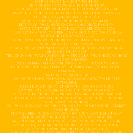
ĐÀI PHUN NƯỚC SẦM SƠN THANH HOÁ
HỆ THỐNG NHẠC NƯỚC SẦM SƠN THANH HOÁ
HỒ NHẠC NƯỚC SẦM SƠN THANH HOÁ
NHẠC NƯỚC SẦM SƠN
BẢNG GIÁ THIẾT BỊ ĐÀI PHUN NƯỚC CẬP NHẬT THÁNG 2 NĂM 2026
THI CÔNG NHẠC NƯỚC TẠI TPHCM SỐ 1
CÔNG TY THI CÔNG ĐÀI PHUN NƯỚC TẠI TPHCM SỐ 1
MỘT SỐ VÒI PHUN NƯỚC CHO SÀN NHẠC NƯỚC PHỔ BIẾN
HƯỚNG DẪN THIẾT KẾ NHẠC NƯỚC TỪ A ĐẾN Z NĂM 2026
TIÊU CHUẨN AN TOÀN CHO ĐÈN LED ÂM DƯỚI NƯỚC CỦA ĐÀI PHUN
NƯỚC VÀ NHẠC NƯỚC NĂM 2026
HƯỚNG DẪN CHỌN VÒI PHUN NƯỚC CHO ĐÀI PHUN NƯỚC VÀ NHẠC
NƯỚC CẬP NHẬT THÁNG 3/2026
HƯỚNG DẪN CHỌN BƠM CHÌM CHO ĐÀI PHUN NƯỚC VÀ NHẠC NƯỚC
CHUẨN KỸ THUẬT 2026
TIÊU CHUẨN AN TOÀN CỦA BƠM CHÌM TRONG ĐÀI PHUN NƯỚC VÀ NHẠC
NƯỚC TỪ A–Z NĂM 2026
CÁC LOẠI MÁY TĂM NƯỚC PHỔ BIẾN TẠI VIỆT NAM NĂM 2026
CÁC THƯƠNG HIỆU MÁY TĂM NƯỚC PHỔ BIẾN TẠI VIỆT NAM THÁNG 3
NĂM 2026
CÁC LOẠI THÉP KHÔNG GHỈ
CÀI ĐẶT BIẾN CHO ĐÀI PHUN NƯỚC & NHẠC NƯỚC TẦN FR-CS84
MITSHUBISHI
TUYỂN DỤNG KỸ SƯ THIẾT KẾ VÀ THI CÔNG NHẠC NƯỚC
CÁC YẾU TỐ QUYẾT ĐỊNH CHI PHÍ THI CÔNG NHẠC NƯỚC
THIẾT KẾ NHẠC NƯỚC HỒ TRÒN ĐẸP, HIỆN ĐẠI, ĐA DẠNG MẪU MÃ
KHÁM PHÁ TOP 10 VÒI PHUN NƯỚC THÔNG DỤNG NHẤT CHO NHẠC
NƯỚC VÀ ĐÀI PHUN NƯỚC
VÒI PHUN SƯƠNG VÀ CÁC PHỤ KIỆN INOX 304 CHO HỆ THỐNG LÀM MÁT
VÀ CẢNH QUAN
THƯ VIỆN KIẾN THỨC NHẠC NƯỚC – ĐÀI PHUN NƯỚC NGHỆ THUẬT
ĐÀI PHUN NƯỚC NGHỆ THUẬT & KIẾN THỨC TỔNG HỢP
BẢO TRÌ & VẬN HÀNH NHẠC NƯỚC – ĐÀI PHUN NƯỚC NGHỆ THUẬT
HỎI ĐÁP (FAQ) VỀ NHẠC NƯỚC VÀ ĐÀI PHUN NƯỚC NGHỆ THUẬT
LỊCH SỬ HÌNH THÀNH ĐÀI PHUN NƯỚC NGHỆ THUẬT
ỨNG DỤNG VÀ XU HƯỚNG PHÁT TRIỂN CỦA ĐÀI PHUN NƯỚC NGHỆ