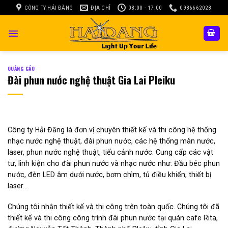
Skip
CÔNG TY HẢI ĐĂNG
ĐỊA CHỈ
08:00 - 17:00
0986662028
to
content
QUẢNG CÁO
Đài phun nước nghệ thuật Gia Lai Pleiku
Công ty Hải Đăng là đơn vị chuyên thiết kế và thi công hệ thống
nhạc nước nghệ thuật, đài phun nước, các hệ thống màn nước,
laser, phun nước nghệ thuật, tiểu cảnh nước. Cung cấp các vật
tư, linh kiện cho đài phun nước và nhạc nước như: Đầu béc phun
nước, đèn LED âm dưới nước, bơm chìm, tủ điều khiển, thiết bị
laser….
Chúng tôi nhận thiết kế và thi công trên toàn quốc. Chúng tôi đã
thiết kế và thi công công trình đài phun nước tại quán cafe Rita,