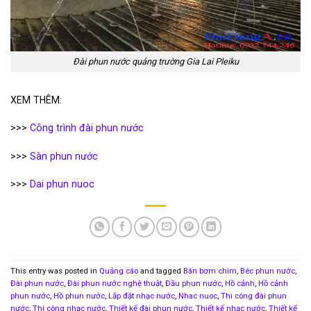
Đài phun nước quảng trường Gia Lai Pleiku
XEM THÊM:
>>>
Công trình đài phun nước
>>>
Sàn phun nước
>>>
Dai phun nuoc
This entry was posted in
Quảng cáo
and tagged
Bán bơm chìm
,
Béc phun nước
,
Đài phun nước
,
Đài phun nước nghệ thuật
,
Đầu phun nước
,
Hồ cảnh
,
Hồ cảnh
phun nước
,
Hồ phun nước
,
Lắp đặt nhạc nước
,
Nhac nuoc
,
Thi công đài phun
nước
,
Thi công nhạc nước
,
Thiết kế đài phun nước
,
Thiết kế nhạc nước
,
Thiết kế