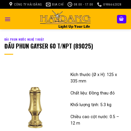
Skip
CÔNG TY HẢI ĐĂNG
ĐỊA CHỈ
08:00 - 17:00
0986662028
to
content
ĐÀI PHUN NƯỚC NGHỆ THUẬT
ĐẦU PHUN GAYSER 60 T/NPT (89025)
Kích thước (Ø x H): 125 x
335 mm
Chất liệu: Đồng thau đỏ
Khối lượng tịnh: 5.3 kg
Chiều cao cột nước: 0.5 –
12 m