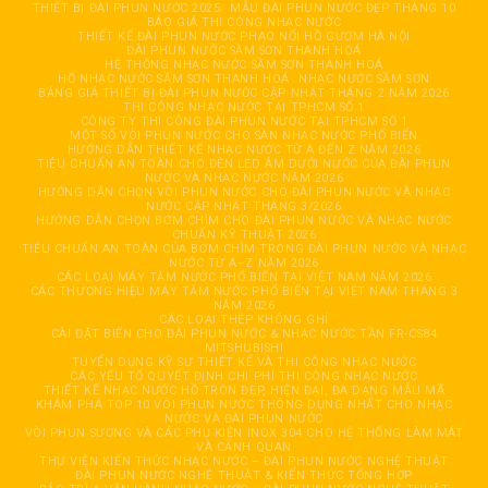
THIẾT BỊ ĐÀI PHUN NƯỚC 2025
MẪU ĐÀI PHUN NƯỚC ĐẸP THÁNG 10
BÁO GIÁ THI CÔNG NHẠC NƯỚC
THIẾT KẾ ĐÀI PHUN NƯỚC PHAO NỔI HỒ GƯƠM HÀ NỘI
ĐÀI PHUN NƯỚC SẦM SƠN THANH HOÁ
HỆ THỐNG NHẠC NƯỚC SẦM SƠN THANH HOÁ
HỒ NHẠC NƯỚC SẦM SƠN THANH HOÁ
NHẠC NƯỚC SẦM SƠN
BẢNG GIÁ THIẾT BỊ ĐÀI PHUN NƯỚC CẬP NHẬT THÁNG 2 NĂM 2026
THI CÔNG NHẠC NƯỚC TẠI TPHCM SỐ 1
CÔNG TY THI CÔNG ĐÀI PHUN NƯỚC TẠI TPHCM SỐ 1
MỘT SỐ VÒI PHUN NƯỚC CHO SÀN NHẠC NƯỚC PHỔ BIẾN
HƯỚNG DẪN THIẾT KẾ NHẠC NƯỚC TỪ A ĐẾN Z NĂM 2026
TIÊU CHUẨN AN TOÀN CHO ĐÈN LED ÂM DƯỚI NƯỚC CỦA ĐÀI PHUN
NƯỚC VÀ NHẠC NƯỚC NĂM 2026
HƯỚNG DẪN CHỌN VÒI PHUN NƯỚC CHO ĐÀI PHUN NƯỚC VÀ NHẠC
NƯỚC CẬP NHẬT THÁNG 3/2026
HƯỚNG DẪN CHỌN BƠM CHÌM CHO ĐÀI PHUN NƯỚC VÀ NHẠC NƯỚC
CHUẨN KỸ THUẬT 2026
TIÊU CHUẨN AN TOÀN CỦA BƠM CHÌM TRONG ĐÀI PHUN NƯỚC VÀ NHẠC
NƯỚC TỪ A–Z NĂM 2026
CÁC LOẠI MÁY TĂM NƯỚC PHỔ BIẾN TẠI VIỆT NAM NĂM 2026
CÁC THƯƠNG HIỆU MÁY TĂM NƯỚC PHỔ BIẾN TẠI VIỆT NAM THÁNG 3
NĂM 2026
CÁC LOẠI THÉP KHÔNG GHỈ
CÀI ĐẶT BIẾN CHO ĐÀI PHUN NƯỚC & NHẠC NƯỚC TẦN FR-CS84
MITSHUBISHI
TUYỂN DỤNG KỸ SƯ THIẾT KẾ VÀ THI CÔNG NHẠC NƯỚC
CÁC YẾU TỐ QUYẾT ĐỊNH CHI PHÍ THI CÔNG NHẠC NƯỚC
THIẾT KẾ NHẠC NƯỚC HỒ TRÒN ĐẸP, HIỆN ĐẠI, ĐA DẠNG MẪU MÃ
KHÁM PHÁ TOP 10 VÒI PHUN NƯỚC THÔNG DỤNG NHẤT CHO NHẠC
NƯỚC VÀ ĐÀI PHUN NƯỚC
VÒI PHUN SƯƠNG VÀ CÁC PHỤ KIỆN INOX 304 CHO HỆ THỐNG LÀM MÁT
VÀ CẢNH QUAN
THƯ VIỆN KIẾN THỨC NHẠC NƯỚC – ĐÀI PHUN NƯỚC NGHỆ THUẬT
ĐÀI PHUN NƯỚC NGHỆ THUẬT & KIẾN THỨC TỔNG HỢP