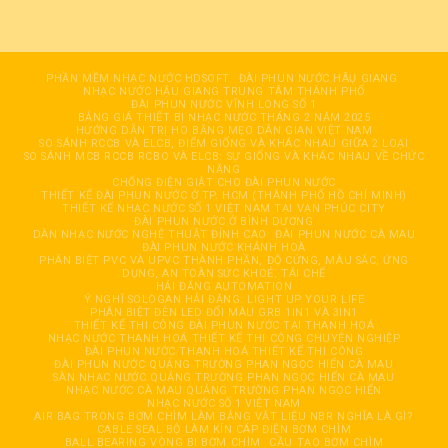
PHẦN MỀM NHẠC NƯỚC HDSOFT
ĐÀI PHUN NƯỚC HÂỤ GIANG
NHẠC NƯỚC HẬU GIANG TRUNG TÂM THÀNH PHỐ
ĐÀI PHUN NƯỚC VĨNH LONG SỐ 1
BẢNG GIÁ THIẾT BỊ NHẠC NƯỚC THÁNG 2 NĂM 2025
HƯỚNG DẪN TRỊ HO BẰNG MẸO DÂN GIAN VIỆT NAM
SO SÁNH RCCB VÀ ELCB, ĐIỂM GIỐNG VÀ KHÁC NHAU GIỮA 2 LOẠI
SO SÁNH MCB RCCB RCBO VÀ ELCB: SỰ GIỐNG VÀ KHÁC NHAU VỀ CHỨC
NĂNG
CHỐNG ĐIỆN GIẬT CHO ĐÀI PHUN NƯỚC
THIẾT KẾ ĐÀI PHUN NƯỚC Ở TP. HCM (THÀNH PHỐ HỒ CHÍ MINH)
THIẾT KẾ NHẠC NƯỚC SỐ 1 VIỆT NAM TẠI VẠN PHÚC CITY
ĐÀI PHUN NƯỚC Ở BÌNH DƯƠNG
DÀN NHẠC NƯỚC NGHỆ THUẬT ĐỈNH CAO
ĐÀI PHUN NƯỚC CÀ MAU
ĐÀI PHUN NƯỚC KHÁNH HOÀ
PHÂN BIỆT PVC VÀ UPVC THÀNH PHẦN, ĐỘ CỨNG, MÀU SẮC, ỨNG
DỤNG, AN TOÀN SỨC KHOẺ, TÁI CHẾ
HẢI ĐĂNG AUTOMATION
Ý NGHĨ SOLOGAN HẢI ĐĂNG: LIGHT UP YOUR LIFE
PHÂN BIỆT ĐÈN LED ĐỔI MÀU GRB 1IN1 VÀ 3IN1
THIẾT KẾ THI CÔNG ĐÀI PHUN NƯỚC TẠI THANH HOÁ
NHẠC NƯỚC THANH HOÁ THIẾT KẾ THI CÔNG CHUYÊN NGHIỆP
ĐÀI PHUN NƯỚC THANH HOÁ THIẾT KẾ THI CÔNG
ĐÀI PHUN NƯỚC QUẢNG TRƯỜNG PHAN NGỌC HIỂN CÀ MAU
SÀN NHẠC NƯỚC QUẢNG TRƯỜNG PHAN NGỌC HIỂN CÀ MAU
NHẠC NƯỚC CÀ MAU QUẢNG TRƯỜNG PHAN NGỌC HIỂN
NHẠC NƯỚC SỐ 1 VIỆT NAM
AIR BAG TRONG BƠM CHÌM LÀM BẰNG VẬT LIỆU NBR NGHĨA LÀ GÌ?
CABLE SEAL BỘ LÀM KÍN CÁP ĐIỆN BƠM CHÌM
BALL BEARING VÒNG BI BƠM CHÌM
CẦU TẠO BƠM CHÌM