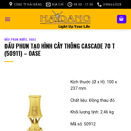
Skip
CÔNG TY HẢI ĐĂNG
ĐỊA CHỈ
08:00 - 17:00
0986662028
to
content
ĐẦU PHUN NƯỚC
,
OASE
ĐẦU PHUN TẠO HÌNH CÂY THÔNG CASCADE 70 T
(50911) – OASE
Kích thước (Ø x H): 100 x
237 mm
Chất liệu: Đồng thau đỏ
Khối lượng tịnh: 2.46 kg
Mã số: 50912