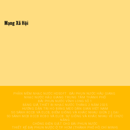
Mạng Xã Hội
PHẦN MỀM NHẠC NƯỚC HDSOFT
ĐÀI PHUN NƯỚC HÂỤ GIANG
NHẠC NƯỚC HẬU GIANG TRUNG TÂM THÀNH PHỐ
ĐÀI PHUN NƯỚC VĨNH LONG SỐ 1
BẢNG GIÁ THIẾT BỊ NHẠC NƯỚC THÁNG 2 NĂM 2025
HƯỚNG DẪN TRỊ HO BẰNG MẸO DÂN GIAN VIỆT NAM
SO SÁNH RCCB VÀ ELCB, ĐIỂM GIỐNG VÀ KHÁC NHAU GIỮA 2 LOẠI
SO SÁNH MCB RCCB RCBO VÀ ELCB: SỰ GIỐNG VÀ KHÁC NHAU VỀ CHỨC
NĂNG
CHỐNG ĐIỆN GIẬT CHO ĐÀI PHUN NƯỚC
THIẾT KẾ ĐÀI PHUN NƯỚC Ở TP. HCM (THÀNH PHỐ HỒ CHÍ MINH)