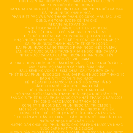
THIẾT KẾ NHẠC NƯỚC SỐ 1 VIỆT NAM TẠI VẠN PHÚC CITY
ĐÀI PHUN NƯỚC Ở BÌNH DƯƠNG
DÀN NHẠC NƯỚC NGHỆ THUẬT ĐỈNH CAO
ĐÀI PHUN NƯỚC CÀ MAU
ĐÀI PHUN NƯỚC KHÁNH HOÀ
PHÂN BIỆT PVC VÀ UPVC THÀNH PHẦN, ĐỘ CỨNG, MÀU SẮC, ỨNG
DỤNG, AN TOÀN SỨC KHOẺ, TÁI CHẾ
HẢI ĐĂNG AUTOMATION
Ý NGHĨ SOLOGAN HẢI ĐĂNG: LIGHT UP YOUR LIFE
PHÂN BIỆT ĐÈN LED ĐỔI MÀU GRB 1IN1 VÀ 3IN1
THIẾT KẾ THI CÔNG ĐÀI PHUN NƯỚC TẠI THANH HOÁ
NHẠC NƯỚC THANH HOÁ THIẾT KẾ THI CÔNG CHUYÊN NGHIỆP
ĐÀI PHUN NƯỚC THANH HOÁ THIẾT KẾ THI CÔNG
ĐÀI PHUN NƯỚC QUẢNG TRƯỜNG PHAN NGỌC HIỂN CÀ MAU
SÀN NHẠC NƯỚC QUẢNG TRƯỜNG PHAN NGỌC HIỂN CÀ MAU
NHẠC NƯỚC CÀ MAU QUẢNG TRƯỜNG PHAN NGỌC HIỂN
NHẠC NƯỚC SỐ 1 VIỆT NAM
AIR BAG TRONG BƠM CHÌM LÀM BẰNG VẬT LIỆU NBR NGHĨA LÀ GÌ?
CABLE SEAL BỘ LÀM KÍN CÁP ĐIỆN BƠM CHÌM
BALL BEARING VÒNG BI BƠM CHÌM
CẦU TẠO BƠM CHÌM
THIẾT BỊ ĐÀI PHUN NƯỚC 2025
MẪU ĐÀI PHUN NƯỚC ĐẸP THÁNG 10
BÁO GIÁ THI CÔNG NHẠC NƯỚC
THIẾT KẾ ĐÀI PHUN NƯỚC PHAO NỔI HỒ GƯƠM HÀ NỘI
ĐÀI PHUN NƯỚC SẦM SƠN THANH HOÁ
HỆ THỐNG NHẠC NƯỚC SẦM SƠN THANH HOÁ
HỒ NHẠC NƯỚC SẦM SƠN THANH HOÁ
NHẠC NƯỚC SẦM SƠN
BẢNG GIÁ THIẾT BỊ ĐÀI PHUN NƯỚC CẬP NHẬT THÁNG 2 NĂM 2026
THI CÔNG NHẠC NƯỚC TẠI TPHCM SỐ 1
CÔNG TY THI CÔNG ĐÀI PHUN NƯỚC TẠI TPHCM SỐ 1
MỘT SỐ VÒI PHUN NƯỚC CHO SÀN NHẠC NƯỚC PHỔ BIẾN
HƯỚNG DẪN THIẾT KẾ NHẠC NƯỚC TỪ A ĐẾN Z NĂM 2026
TIÊU CHUẨN AN TOÀN CHO ĐÈN LED ÂM DƯỚI NƯỚC CỦA ĐÀI PHUN
NƯỚC VÀ NHẠC NƯỚC NĂM 2026
HƯỚNG DẪN CHỌN VÒI PHUN NƯỚC CHO ĐÀI PHUN NƯỚC VÀ NHẠC
NƯỚC CẬP NHẬT THÁNG 3/2026
HƯỚNG DẪN CHỌN BƠM CHÌM CHO ĐÀI PHUN NƯỚC VÀ NHẠC NƯỚC