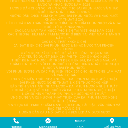
TIÊU CHUẨN AN TOÀN CHO ĐÈN LED ÂM DƯỚI NƯỚC CỦA ĐÀI PHUN
NƯỚC VÀ NHẠC NƯỚC NĂM 2026
HƯỚNG DẪN CHỌN VÒI PHUN NƯỚC CHO ĐÀI PHUN NƯỚC VÀ NHẠC
NƯỚC CẬP NHẬT THÁNG 3/2026
HƯỚNG DẪN CHỌN BƠM CHÌM CHO ĐÀI PHUN NƯỚC VÀ NHẠC NƯỚC
CHUẨN KỸ THUẬT 2026
TIÊU CHUẨN AN TOÀN CỦA BƠM CHÌM TRONG ĐÀI PHUN NƯỚC VÀ NHẠC
NƯỚC TỪ A–Z NĂM 2026
CÁC LOẠI MÁY TĂM NƯỚC PHỔ BIẾN TẠI VIỆT NAM NĂM 2026
CÁC THƯƠNG HIỆU MÁY TĂM NƯỚC PHỔ BIẾN TẠI VIỆT NAM THÁNG 3
NĂM 2026
CÁC LOẠI THÉP KHÔNG GHỈ
CÀI ĐẶT BIẾN CHO ĐÀI PHUN NƯỚC & NHẠC NƯỚC TẦN FR-CS84
MITSHUBISHI
TUYỂN DỤNG KỸ SƯ THIẾT KẾ VÀ THI CÔNG NHẠC NƯỚC
CÁC YẾU TỐ QUYẾT ĐỊNH CHI PHÍ THI CÔNG NHẠC NƯỚC
THIẾT KẾ NHẠC NƯỚC HỒ TRÒN ĐẸP, HIỆN ĐẠI, ĐA DẠNG MẪU MÃ
KHÁM PHÁ TOP 10 VÒI PHUN NƯỚC THÔNG DỤNG NHẤT CHO NHẠC
NƯỚC VÀ ĐÀI PHUN NƯỚC
VÒI PHUN SƯƠNG VÀ CÁC PHỤ KIỆN INOX 304 CHO HỆ THỐNG LÀM MÁT
VÀ CẢNH QUAN
THƯ VIỆN KIẾN THỨC NHẠC NƯỚC – ĐÀI PHUN NƯỚC NGHỆ THUẬT
ĐÀI PHUN NƯỚC NGHỆ THUẬT & KIẾN THỨC TỔNG HỢP
BẢO TRÌ & VẬN HÀNH NHẠC NƯỚC – ĐÀI PHUN NƯỚC NGHỆ THUẬT
HỎI ĐÁP (FAQ) VỀ NHẠC NƯỚC VÀ ĐÀI PHUN NƯỚC NGHỆ THUẬT
LỊCH SỬ HÌNH THÀNH ĐÀI PHUN NƯỚC NGHỆ THUẬT
ỨNG DỤNG VÀ XU HƯỚNG PHÁT TRIỂN CỦA ĐÀI PHUN NƯỚC NGHỆ
THUẬT HIỆN ĐẠI
BÌNH LỌC CÁT EMAUX: CẨM NANG LỰA CHỌN, LẮP ĐẶT, VẬN HÀNH VÀ
BẢO TRÌ TOÀN DIỆN
HƯỚNG DẪN ĐẤU NỐI DÂY ĐIỆN ĐÈN LED ÂM DƯỚI NƯỚC
Copyright 2026 © CÔNG TY TNHH TỰ ĐỘNG HOÁ GIẢI TRÍ HẢI ĐĂNG. All
rights reserved. Design by
HaiDang
Hotline
Messenger
Zalo
Chỉ đường