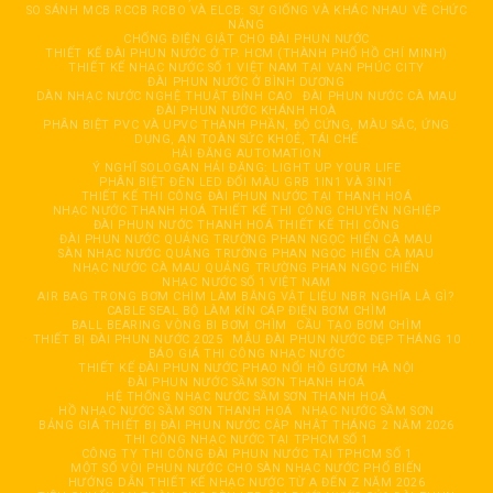
SO SÁNH MCB RCCB RCBO VÀ ELCB: SỰ GIỐNG VÀ KHÁC NHAU VỀ CHỨC
NĂNG
CHỐNG ĐIỆN GIẬT CHO ĐÀI PHUN NƯỚC
THIẾT KẾ ĐÀI PHUN NƯỚC Ở TP. HCM (THÀNH PHỐ HỒ CHÍ MINH)
THIẾT KẾ NHẠC NƯỚC SỐ 1 VIỆT NAM TẠI VẠN PHÚC CITY
ĐÀI PHUN NƯỚC Ở BÌNH DƯƠNG
DÀN NHẠC NƯỚC NGHỆ THUẬT ĐỈNH CAO
ĐÀI PHUN NƯỚC CÀ MAU
ĐÀI PHUN NƯỚC KHÁNH HOÀ
PHÂN BIỆT PVC VÀ UPVC THÀNH PHẦN, ĐỘ CỨNG, MÀU SẮC, ỨNG
DỤNG, AN TOÀN SỨC KHOẺ, TÁI CHẾ
HẢI ĐĂNG AUTOMATION
Ý NGHĨ SOLOGAN HẢI ĐĂNG: LIGHT UP YOUR LIFE
PHÂN BIỆT ĐÈN LED ĐỔI MÀU GRB 1IN1 VÀ 3IN1
THIẾT KẾ THI CÔNG ĐÀI PHUN NƯỚC TẠI THANH HOÁ
NHẠC NƯỚC THANH HOÁ THIẾT KẾ THI CÔNG CHUYÊN NGHIỆP
ĐÀI PHUN NƯỚC THANH HOÁ THIẾT KẾ THI CÔNG
ĐÀI PHUN NƯỚC QUẢNG TRƯỜNG PHAN NGỌC HIỂN CÀ MAU
SÀN NHẠC NƯỚC QUẢNG TRƯỜNG PHAN NGỌC HIỂN CÀ MAU
NHẠC NƯỚC CÀ MAU QUẢNG TRƯỜNG PHAN NGỌC HIỂN
NHẠC NƯỚC SỐ 1 VIỆT NAM
AIR BAG TRONG BƠM CHÌM LÀM BẰNG VẬT LIỆU NBR NGHĨA LÀ GÌ?
CABLE SEAL BỘ LÀM KÍN CÁP ĐIỆN BƠM CHÌM
BALL BEARING VÒNG BI BƠM CHÌM
CẦU TẠO BƠM CHÌM
THIẾT BỊ ĐÀI PHUN NƯỚC 2025
MẪU ĐÀI PHUN NƯỚC ĐẸP THÁNG 10
BÁO GIÁ THI CÔNG NHẠC NƯỚC
THIẾT KẾ ĐÀI PHUN NƯỚC PHAO NỔI HỒ GƯƠM HÀ NỘI
ĐÀI PHUN NƯỚC SẦM SƠN THANH HOÁ
HỆ THỐNG NHẠC NƯỚC SẦM SƠN THANH HOÁ
HỒ NHẠC NƯỚC SẦM SƠN THANH HOÁ
NHẠC NƯỚC SẦM SƠN
BẢNG GIÁ THIẾT BỊ ĐÀI PHUN NƯỚC CẬP NHẬT THÁNG 2 NĂM 2026
THI CÔNG NHẠC NƯỚC TẠI TPHCM SỐ 1
CÔNG TY THI CÔNG ĐÀI PHUN NƯỚC TẠI TPHCM SỐ 1
MỘT SỐ VÒI PHUN NƯỚC CHO SÀN NHẠC NƯỚC PHỔ BIẾN
HƯỚNG DẪN THIẾT KẾ NHẠC NƯỚC TỪ A ĐẾN Z NĂM 2026