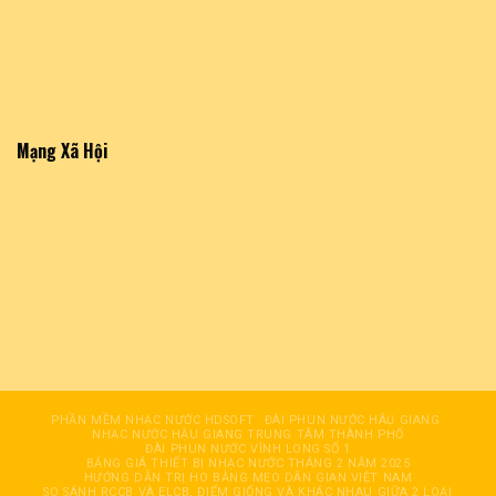
Mạng Xã Hội
PHẦN MỀM NHẠC NƯỚC HDSOFT
ĐÀI PHUN NƯỚC HÂỤ GIANG
NHẠC NƯỚC HẬU GIANG TRUNG TÂM THÀNH PHỐ
ĐÀI PHUN NƯỚC VĨNH LONG SỐ 1
BẢNG GIÁ THIẾT BỊ NHẠC NƯỚC THÁNG 2 NĂM 2025
HƯỚNG DẪN TRỊ HO BẰNG MẸO DÂN GIAN VIỆT NAM
SO SÁNH RCCB VÀ ELCB, ĐIỂM GIỐNG VÀ KHÁC NHAU GIỮA 2 LOẠI