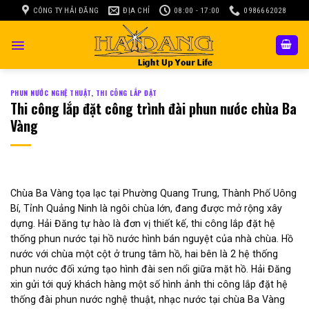
Skip
CÔNG TY HẢI ĐĂNG
ĐỊA CHỈ
08:00 - 17:00
0986662028
to
content
PHUN NƯỚC NGHỆ THUẬT
,
THI CÔNG LẮP ĐẶT
Thi công lắp đặt công trình đài phun nước chùa Ba
Vàng
Chùa Ba Vàng tọa lạc tại Phường Quang Trung, Thành Phố Uông
Bí, Tỉnh Quảng Ninh là ngôi chùa lớn, đang được mở rộng xây
dựng. Hải Đăng tự hào là đơn vị thiết kế, thi công lắp đặt hệ
thống phun nước tại hồ nước hình bán nguyệt của nhà chùa. Hồ
nước với chùa một cột ở trung tâm hồ, hai bên là 2 hệ thống
phun nước đối xứng tạo hình đài sen nổi giữa mặt hồ. Hải Đăng
xin gửi tới quý khách hàng một số hình ảnh thi công lắp đặt hệ
thống đài phun nước nghệ thuật, nhạc nước tại chùa Ba Vàng