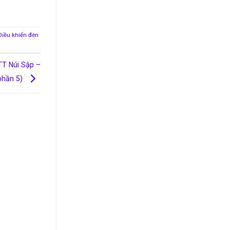
Điều khiển đèn
TT Núi Sập –
phần 5)