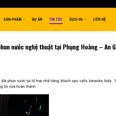
SẢN PHẨM
DỰ ÁN
TIN TỨC
DỊCH VỤ
LIÊN HỆ
i phun nước nghệ thuật tại Phụng Hoàng – An 
, đài phun nước tại tổ hợp nhà hàng, khách sạn, cafe, karaoke, bida…
g tôi vừa hoàn thành: