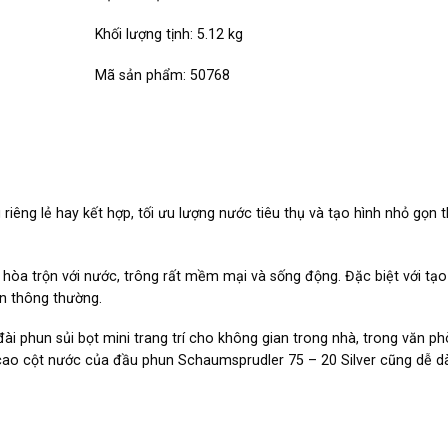
Khối lượng tịnh: 5.12 kg
Mã sản phẩm: 50768
êng lẻ hay kết hợp, tối ưu lượng nước tiêu thụ và tạo hình nhỏ gọn t
 hòa trộn với nước, trông rất mềm mại và sống động. Đặc biệt với tạo 
un thông thường.
ài phun sủi bọt mini trang trí cho không gian trong nhà, trong văn p
ều cao cột nước của đầu phun Schaumsprudler 75 – 20 Silver cũng dễ d