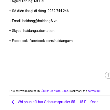
+ Người liên hệ: Mr Hải
+ Số điện thoại di động: 0932.744.246
+ Email: haidang@haidangA.vn
+ Skype: haidangautomation
+ Facebook: facebook.com/haidangavn
This entry was posted in
Đầu phun nước
,
Oase
. Bookmark the
permalink
.
Vòi phun sủi bọt Schaumsprudler 55 – 15 E – Oase