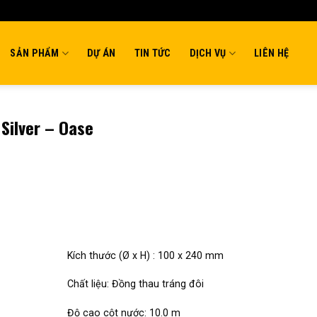
SẢN PHẨM
DỰ ÁN
TIN TỨC
DỊCH VỤ
LIÊN HỆ
Silver – Oase
Kích thước (Ø x H) : 100 x 240 mm
Chất liệu: Đồng thau tráng đôi
Độ cao cột nước: 10.0 m