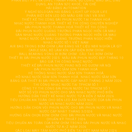
PHÂN BIỆT PVC VÀ UPVC THÀNH PHẦN, ĐỘ CỨNG, MÀU SẮC, ỨNG
DỤNG, AN TOÀN SỨC KHOẺ, TÁI CHẾ
HẢI ĐĂNG AUTOMATION
Ý NGHĨ SOLOGAN HẢI ĐĂNG: LIGHT UP YOUR LIFE
PHÂN BIỆT ĐÈN LED ĐỔI MÀU GRB 1IN1 VÀ 3IN1
THIẾT KẾ THI CÔNG ĐÀI PHUN NƯỚC TẠI THANH HOÁ
NHẠC NƯỚC THANH HOÁ THIẾT KẾ THI CÔNG CHUYÊN NGHIỆP
ĐÀI PHUN NƯỚC THANH HOÁ THIẾT KẾ THI CÔNG
ĐÀI PHUN NƯỚC QUẢNG TRƯỜNG PHAN NGỌC HIỂN CÀ MAU
SÀN NHẠC NƯỚC QUẢNG TRƯỜNG PHAN NGỌC HIỂN CÀ MAU
NHẠC NƯỚC CÀ MAU QUẢNG TRƯỜNG PHAN NGỌC HIỂN
NHẠC NƯỚC SỐ 1 VIỆT NAM
AIR BAG TRONG BƠM CHÌM LÀM BẰNG VẬT LIỆU NBR NGHĨA LÀ GÌ?
CABLE SEAL BỘ LÀM KÍN CÁP ĐIỆN BƠM CHÌM
BALL BEARING VÒNG BI BƠM CHÌM
CẦU TẠO BƠM CHÌM
THIẾT BỊ ĐÀI PHUN NƯỚC 2025
MẪU ĐÀI PHUN NƯỚC ĐẸP THÁNG 10
BÁO GIÁ THI CÔNG NHẠC NƯỚC
THIẾT KẾ ĐÀI PHUN NƯỚC PHAO NỔI HỒ GƯƠM HÀ NỘI
ĐÀI PHUN NƯỚC SẦM SƠN THANH HOÁ
HỆ THỐNG NHẠC NƯỚC SẦM SƠN THANH HOÁ
HỒ NHẠC NƯỚC SẦM SƠN THANH HOÁ
NHẠC NƯỚC SẦM SƠN
BẢNG GIÁ THIẾT BỊ ĐÀI PHUN NƯỚC CẬP NHẬT THÁNG 2 NĂM 2026
THI CÔNG NHẠC NƯỚC TẠI TPHCM SỐ 1
CÔNG TY THI CÔNG ĐÀI PHUN NƯỚC TẠI TPHCM SỐ 1
MỘT SỐ VÒI PHUN NƯỚC CHO SÀN NHẠC NƯỚC PHỔ BIẾN
HƯỚNG DẪN THIẾT KẾ NHẠC NƯỚC TỪ A ĐẾN Z NĂM 2026
TIÊU CHUẨN AN TOÀN CHO ĐÈN LED ÂM DƯỚI NƯỚC CỦA ĐÀI PHUN
NƯỚC VÀ NHẠC NƯỚC NĂM 2026
HƯỚNG DẪN CHỌN VÒI PHUN NƯỚC CHO ĐÀI PHUN NƯỚC VÀ NHẠC
NƯỚC CẬP NHẬT THÁNG 3/2026
HƯỚNG DẪN CHỌN BƠM CHÌM CHO ĐÀI PHUN NƯỚC VÀ NHẠC NƯỚC
CHUẨN KỸ THUẬT 2026
TIÊU CHUẨN AN TOÀN CỦA BƠM CHÌM TRONG ĐÀI PHUN NƯỚC VÀ NHẠC
NƯỚC TỪ A–Z NĂM 2026
CÁC LOẠI MÁY TĂM NƯỚC PHỔ BIẾN TẠI VIỆT NAM NĂM 2026