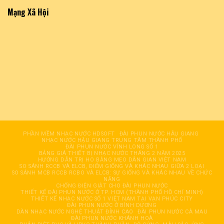
Mạng Xã Hội
PHẦN MỀM NHẠC NƯỚC HDSOFT
ĐÀI PHUN NƯỚC HÂỤ GIANG
NHẠC NƯỚC HẬU GIANG TRUNG TÂM THÀNH PHỐ
ĐÀI PHUN NƯỚC VĨNH LONG SỐ 1
BẢNG GIÁ THIẾT BỊ NHẠC NƯỚC THÁNG 2 NĂM 2025
HƯỚNG DẪN TRỊ HO BẰNG MẸO DÂN GIAN VIỆT NAM
SO SÁNH RCCB VÀ ELCB, ĐIỂM GIỐNG VÀ KHÁC NHAU GIỮA 2 LOẠI
SO SÁNH MCB RCCB RCBO VÀ ELCB: SỰ GIỐNG VÀ KHÁC NHAU VỀ CHỨC
NĂNG
CHỐNG ĐIỆN GIẬT CHO ĐÀI PHUN NƯỚC
THIẾT KẾ ĐÀI PHUN NƯỚC Ở TP. HCM (THÀNH PHỐ HỒ CHÍ MINH)
THIẾT KẾ NHẠC NƯỚC SỐ 1 VIỆT NAM TẠI VẠN PHÚC CITY
ĐÀI PHUN NƯỚC Ở BÌNH DƯƠNG
DÀN NHẠC NƯỚC NGHỆ THUẬT ĐỈNH CAO
ĐÀI PHUN NƯỚC CÀ MAU
ĐÀI PHUN NƯỚC KHÁNH HOÀ