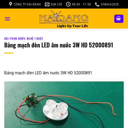
Skip
CÔNG TY HẢI ĐĂNG
ĐỊA CHỈ
08:00 - 17:00
0986662028
to
content
ĐÀI PHUN NƯỚC NGHỆ THUẬT
Bảng mạch đèn LED âm nước 3W HD 52000891
Bảng mạch đèn LED âm nước 3W HD 52000891