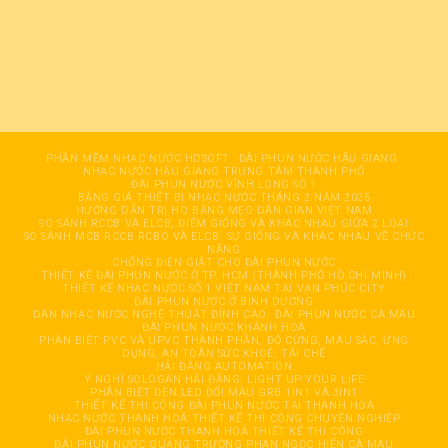
PHẦN MỀM NHẠC NƯỚC HDSOFT
ĐÀI PHUN NƯỚC HÂỤ GIANG
NHẠC NƯỚC HẬU GIANG TRUNG TÂM THÀNH PHỐ
ĐÀI PHUN NƯỚC VĨNH LONG SỐ 1
BẢNG GIÁ THIẾT BỊ NHẠC NƯỚC THÁNG 2 NĂM 2025
HƯỚNG DẪN TRỊ HO BẰNG MẸO DÂN GIAN VIỆT NAM
SO SÁNH RCCB VÀ ELCB, ĐIỂM GIỐNG VÀ KHÁC NHAU GIỮA 2 LOẠI
SO SÁNH MCB RCCB RCBO VÀ ELCB: SỰ GIỐNG VÀ KHÁC NHAU VỀ CHỨC
NĂNG
CHỐNG ĐIỆN GIẬT CHO ĐÀI PHUN NƯỚC
THIẾT KẾ ĐÀI PHUN NƯỚC Ở TP. HCM (THÀNH PHỐ HỒ CHÍ MINH)
THIẾT KẾ NHẠC NƯỚC SỐ 1 VIỆT NAM TẠI VẠN PHÚC CITY
ĐÀI PHUN NƯỚC Ở BÌNH DƯƠNG
DÀN NHẠC NƯỚC NGHỆ THUẬT ĐỈNH CAO
ĐÀI PHUN NƯỚC CÀ MAU
ĐÀI PHUN NƯỚC KHÁNH HOÀ
PHÂN BIỆT PVC VÀ UPVC THÀNH PHẦN, ĐỘ CỨNG, MÀU SẮC, ỨNG
DỤNG, AN TOÀN SỨC KHOẺ, TÁI CHẾ
HẢI ĐĂNG AUTOMATION
Ý NGHĨ SOLOGAN HẢI ĐĂNG: LIGHT UP YOUR LIFE
PHÂN BIỆT ĐÈN LED ĐỔI MÀU GRB 1IN1 VÀ 3IN1
THIẾT KẾ THI CÔNG ĐÀI PHUN NƯỚC TẠI THANH HOÁ
NHẠC NƯỚC THANH HOÁ THIẾT KẾ THI CÔNG CHUYÊN NGHIỆP
ĐÀI PHUN NƯỚC THANH HOÁ THIẾT KẾ THI CÔNG
ĐÀI PHUN NƯỚC QUẢNG TRƯỜNG PHAN NGỌC HIỂN CÀ MAU