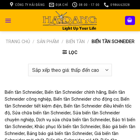
Skip
CÔNG TY HẢI ĐĂNG
ĐỊA CHỈ
08:00 - 17:00
0986662028
to
content
TRANG CHỦ
/
SẢN PHẨM
/
BIẾN TẦN
/
BIẾN TẦN SCHNEIDER
LỌC
Biến tần Schneider, Biến tần Schneider chính hãng, Biến tần
Schneider công nghiệp, Biến tần Schneider cho động cơ, Biến
tần Schneider tiết kiệm điện, Biến tần Schneider điều khiển tốc
độ, Sửa chữa biến tần Schneider, Sửa biến tần Schneider
chuyên nghiệp, Dịch vụ sửa chữa biến tần Schneider, Bảo trì biến
tần Schneider, Khắc phục lỗi biến tần Schneider, Báo giá biến tần
Schneider, Bảng báo giá biến tần Schneider, Giá biến tần