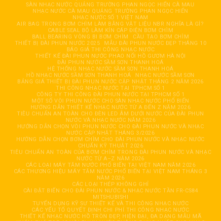
SÀN NHẠC NƯỚC QUẢNG TRƯỜNG PHAN NGỌC HIỂN CÀ MAU
NHẠC NƯỚC CÀ MAU QUẢNG TRƯỜNG PHAN NGỌC HIỂN
NHẠC NƯỚC SỐ 1 VIỆT NAM
AIR BAG TRONG BƠM CHÌM LÀM BẰNG VẬT LIỆU NBR NGHĨA LÀ GÌ?
CABLE SEAL BỘ LÀM KÍN CÁP ĐIỆN BƠM CHÌM
BALL BEARING VÒNG BI BƠM CHÌM
CẦU TẠO BƠM CHÌM
THIẾT BỊ ĐÀI PHUN NƯỚC 2025
MẪU ĐÀI PHUN NƯỚC ĐẸP THÁNG 10
BÁO GIÁ THI CÔNG NHẠC NƯỚC
THIẾT KẾ ĐÀI PHUN NƯỚC PHAO NỔI HỒ GƯƠM HÀ NỘI
ĐÀI PHUN NƯỚC SẦM SƠN THANH HOÁ
HỆ THỐNG NHẠC NƯỚC SẦM SƠN THANH HOÁ
HỒ NHẠC NƯỚC SẦM SƠN THANH HOÁ
NHẠC NƯỚC SẦM SƠN
BẢNG GIÁ THIẾT BỊ ĐÀI PHUN NƯỚC CẬP NHẬT THÁNG 2 NĂM 2026
THI CÔNG NHẠC NƯỚC TẠI TPHCM SỐ 1
CÔNG TY THI CÔNG ĐÀI PHUN NƯỚC TẠI TPHCM SỐ 1
MỘT SỐ VÒI PHUN NƯỚC CHO SÀN NHẠC NƯỚC PHỔ BIẾN
HƯỚNG DẪN THIẾT KẾ NHẠC NƯỚC TỪ A ĐẾN Z NĂM 2026
TIÊU CHUẨN AN TOÀN CHO ĐÈN LED ÂM DƯỚI NƯỚC CỦA ĐÀI PHUN
NƯỚC VÀ NHẠC NƯỚC NĂM 2026
HƯỚNG DẪN CHỌN VÒI PHUN NƯỚC CHO ĐÀI PHUN NƯỚC VÀ NHẠC
NƯỚC CẬP NHẬT THÁNG 3/2026
HƯỚNG DẪN CHỌN BƠM CHÌM CHO ĐÀI PHUN NƯỚC VÀ NHẠC NƯỚC
CHUẨN KỸ THUẬT 2026
TIÊU CHUẨN AN TOÀN CỦA BƠM CHÌM TRONG ĐÀI PHUN NƯỚC VÀ NHẠC
NƯỚC TỪ A–Z NĂM 2026
CÁC LOẠI MÁY TĂM NƯỚC PHỔ BIẾN TẠI VIỆT NAM NĂM 2026
CÁC THƯƠNG HIỆU MÁY TĂM NƯỚC PHỔ BIẾN TẠI VIỆT NAM THÁNG 3
NĂM 2026
CÁC LOẠI THÉP KHÔNG GHỈ
CÀI ĐẶT BIẾN CHO ĐÀI PHUN NƯỚC & NHẠC NƯỚC TẦN FR-CS84
MITSHUBISHI
TUYỂN DỤNG KỸ SƯ THIẾT KẾ VÀ THI CÔNG NHẠC NƯỚC
CÁC YẾU TỐ QUYẾT ĐỊNH CHI PHÍ THI CÔNG NHẠC NƯỚC
THIẾT KẾ NHẠC NƯỚC HỒ TRÒN ĐẸP, HIỆN ĐẠI, ĐA DẠNG MẪU MÃ