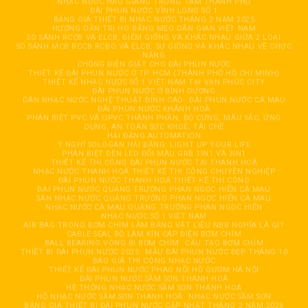
NHẠC NƯỚC HẬU GIANG TRUNG TÂM THÀNH PHỐ
ĐÀI PHUN NƯỚC VĨNH LONG SỐ 1
BẢNG GIÁ THIẾT BỊ NHẠC NƯỚC THÁNG 2 NĂM 2025
HƯỚNG DẪN TRỊ HO BẰNG MẸO DÂN GIAN VIỆT NAM
SO SÁNH RCCB VÀ ELCB, ĐIỂM GIỐNG VÀ KHÁC NHAU GIỮA 2 LOẠI
SO SÁNH MCB RCCB RCBO VÀ ELCB: SỰ GIỐNG VÀ KHÁC NHAU VỀ CHỨC
NĂNG
CHỐNG ĐIỆN GIẬT CHO ĐÀI PHUN NƯỚC
THIẾT KẾ ĐÀI PHUN NƯỚC Ở TP. HCM (THÀNH PHỐ HỒ CHÍ MINH)
THIẾT KẾ NHẠC NƯỚC SỐ 1 VIỆT NAM TẠI VẠN PHÚC CITY
ĐÀI PHUN NƯỚC Ở BÌNH DƯƠNG
DÀN NHẠC NƯỚC NGHỆ THUẬT ĐỈNH CAO
ĐÀI PHUN NƯỚC CÀ MAU
ĐÀI PHUN NƯỚC KHÁNH HOÀ
PHÂN BIỆT PVC VÀ UPVC THÀNH PHẦN, ĐỘ CỨNG, MÀU SẮC, ỨNG
DỤNG, AN TOÀN SỨC KHOẺ, TÁI CHẾ
HẢI ĐĂNG AUTOMATION
Ý NGHĨ SOLOGAN HẢI ĐĂNG: LIGHT UP YOUR LIFE
PHÂN BIỆT ĐÈN LED ĐỔI MÀU GRB 1IN1 VÀ 3IN1
THIẾT KẾ THI CÔNG ĐÀI PHUN NƯỚC TẠI THANH HOÁ
NHẠC NƯỚC THANH HOÁ THIẾT KẾ THI CÔNG CHUYÊN NGHIỆP
ĐÀI PHUN NƯỚC THANH HOÁ THIẾT KẾ THI CÔNG
ĐÀI PHUN NƯỚC QUẢNG TRƯỜNG PHAN NGỌC HIỂN CÀ MAU
SÀN NHẠC NƯỚC QUẢNG TRƯỜNG PHAN NGỌC HIỂN CÀ MAU
NHẠC NƯỚC CÀ MAU QUẢNG TRƯỜNG PHAN NGỌC HIỂN
NHẠC NƯỚC SỐ 1 VIỆT NAM
AIR BAG TRONG BƠM CHÌM LÀM BẰNG VẬT LIỆU NBR NGHĨA LÀ GÌ?
CABLE SEAL BỘ LÀM KÍN CÁP ĐIỆN BƠM CHÌM
BALL BEARING VÒNG BI BƠM CHÌM
CẦU TẠO BƠM CHÌM
THIẾT BỊ ĐÀI PHUN NƯỚC 2025
MẪU ĐÀI PHUN NƯỚC ĐẸP THÁNG 10
BÁO GIÁ THI CÔNG NHẠC NƯỚC
THIẾT KẾ ĐÀI PHUN NƯỚC PHAO NỔI HỒ GƯƠM HÀ NỘI
ĐÀI PHUN NƯỚC SẦM SƠN THANH HOÁ
HỆ THỐNG NHẠC NƯỚC SẦM SƠN THANH HOÁ
HỒ NHẠC NƯỚC SẦM SƠN THANH HOÁ
NHẠC NƯỚC SẦM SƠN
BẢNG GIÁ THIẾT BỊ ĐÀI PHUN NƯỚC CẬP NHẬT THÁNG 2 NĂM 2026