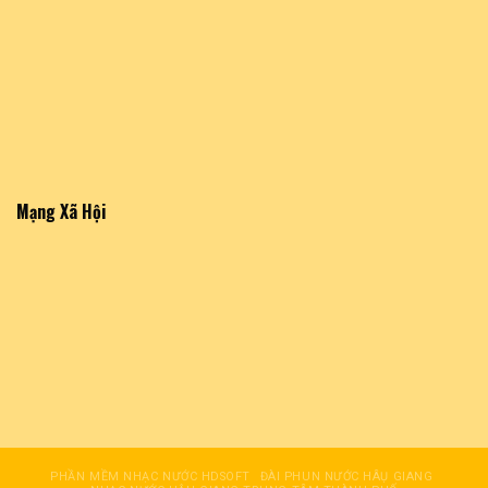
Mạng Xã Hội
PHẦN MỀM NHẠC NƯỚC HDSOFT
ĐÀI PHUN NƯỚC HÂỤ GIANG