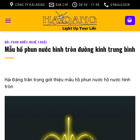
Skip
CÔNG TY HẢI ĐĂNG
ĐỊA CHỈ
08:00 - 17:00
0986662028
to
content
ĐÀI PHUN NƯỚC NGHỆ THUẬT
Mẫu hồ phun nước hình tròn đường kính trung bình
Hải Đăng trân trọng giới thiệu mẫu hồ phun nước hồ nước hình
tròn