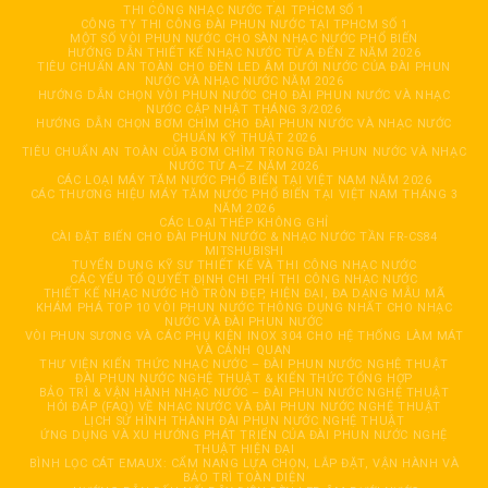
THI CÔNG NHẠC NƯỚC TẠI TPHCM SỐ 1
CÔNG TY THI CÔNG ĐÀI PHUN NƯỚC TẠI TPHCM SỐ 1
MỘT SỐ VÒI PHUN NƯỚC CHO SÀN NHẠC NƯỚC PHỔ BIẾN
HƯỚNG DẪN THIẾT KẾ NHẠC NƯỚC TỪ A ĐẾN Z NĂM 2026
TIÊU CHUẨN AN TOÀN CHO ĐÈN LED ÂM DƯỚI NƯỚC CỦA ĐÀI PHUN
NƯỚC VÀ NHẠC NƯỚC NĂM 2026
HƯỚNG DẪN CHỌN VÒI PHUN NƯỚC CHO ĐÀI PHUN NƯỚC VÀ NHẠC
NƯỚC CẬP NHẬT THÁNG 3/2026
HƯỚNG DẪN CHỌN BƠM CHÌM CHO ĐÀI PHUN NƯỚC VÀ NHẠC NƯỚC
CHUẨN KỸ THUẬT 2026
TIÊU CHUẨN AN TOÀN CỦA BƠM CHÌM TRONG ĐÀI PHUN NƯỚC VÀ NHẠC
NƯỚC TỪ A–Z NĂM 2026
CÁC LOẠI MÁY TĂM NƯỚC PHỔ BIẾN TẠI VIỆT NAM NĂM 2026
CÁC THƯƠNG HIỆU MÁY TĂM NƯỚC PHỔ BIẾN TẠI VIỆT NAM THÁNG 3
NĂM 2026
CÁC LOẠI THÉP KHÔNG GHỈ
CÀI ĐẶT BIẾN CHO ĐÀI PHUN NƯỚC & NHẠC NƯỚC TẦN FR-CS84
MITSHUBISHI
TUYỂN DỤNG KỸ SƯ THIẾT KẾ VÀ THI CÔNG NHẠC NƯỚC
CÁC YẾU TỐ QUYẾT ĐỊNH CHI PHÍ THI CÔNG NHẠC NƯỚC
THIẾT KẾ NHẠC NƯỚC HỒ TRÒN ĐẸP, HIỆN ĐẠI, ĐA DẠNG MẪU MÃ
KHÁM PHÁ TOP 10 VÒI PHUN NƯỚC THÔNG DỤNG NHẤT CHO NHẠC
NƯỚC VÀ ĐÀI PHUN NƯỚC
VÒI PHUN SƯƠNG VÀ CÁC PHỤ KIỆN INOX 304 CHO HỆ THỐNG LÀM MÁT
VÀ CẢNH QUAN
THƯ VIỆN KIẾN THỨC NHẠC NƯỚC – ĐÀI PHUN NƯỚC NGHỆ THUẬT
ĐÀI PHUN NƯỚC NGHỆ THUẬT & KIẾN THỨC TỔNG HỢP
BẢO TRÌ & VẬN HÀNH NHẠC NƯỚC – ĐÀI PHUN NƯỚC NGHỆ THUẬT
HỎI ĐÁP (FAQ) VỀ NHẠC NƯỚC VÀ ĐÀI PHUN NƯỚC NGHỆ THUẬT
LỊCH SỬ HÌNH THÀNH ĐÀI PHUN NƯỚC NGHỆ THUẬT
ỨNG DỤNG VÀ XU HƯỚNG PHÁT TRIỂN CỦA ĐÀI PHUN NƯỚC NGHỆ
THUẬT HIỆN ĐẠI
BÌNH LỌC CÁT EMAUX: CẨM NANG LỰA CHỌN, LẮP ĐẶT, VẬN HÀNH VÀ
BẢO TRÌ TOÀN DIỆN